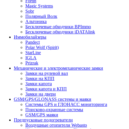
Fortin
Magic Systems
Sobr
Полярный Волк
Альтоника
Бесключевые обходчики BPImmo
Бесключевые обходчики iDATAlink
Иммобилайзеры
Pandect
Polar Wolf (Spirit)
StarLine
IGLA
Prizrak
Механические и электромеханические замки
Замки на рулевой вал
Замки на КПП
Замки капота
Замки капота и КПП
Замки на двери
GSM/GPS/GLONASS системы и маяки
Системы GPS и ГЛОНАСС мониторинга
Поисково-охранные системы
GSM/GPS маяки
Предпусковые подогреватели
Воздушные отопители Webasto