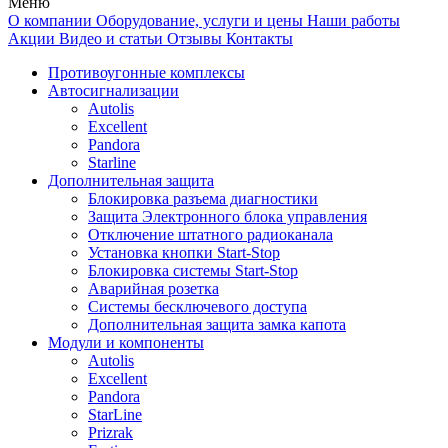
Меню
О компании
Оборудование, услуги и цены
Наши работы
Акции
Видео и статьи
Отзывы
Контакты
Противоугонные комплексы
Автосигнализации
Autolis
Excellent
Pandora
Starline
Дополнительная защита
Блокировка разъема диагностики
Защита Электронного блока управления
Отключение штатного радиоканала
Установка кнопки Start-Stop
Блокировка системы Start-Stop
Аварийная розетка
Системы бесключевого доступа
Дополнительная защита замка капота
Модули и компоненты
Autolis
Excellent
Pandora
StarLine
Prizrak