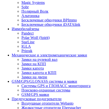
Magic Systems
Sobr
Полярный Волк
Альтоника
Бесключевые обходчики BPImmo
Бесключевые обходчики iDATAlink
Иммобилайзеры
Pandect
Polar Wolf (Spirit)
StarLine
IGLA
Prizrak
Механические и электромеханические замки
Замки на рулевой вал
Замки на КПП
Замки капота
Замки капота и КПП
Замки на двери
GSM/GPS/GLONASS системы и маяки
Системы GPS и ГЛОНАСС мониторинга
Поисково-охранные системы
GSM/GPS маяки
Предпусковые подогреватели
Воздушные отопители Webasto
Жидкостные отопители Eberspacher