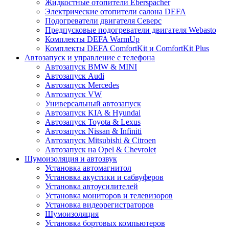
Жидкостные отопители Eberspacher
Электрические отопители салона DEFA
Подогреватели двигателя Северс
Предпусковые подогреватели двигателя Webasto
Комплекты DEFA WarmUp
Комплекты DEFA ComfortKit и ComfortKit Plus
Автозапуск и управление с телефона
Автозапуск BMW & MINI
Автозапуск Audi
Автозапуск Mercedes
Автозапуск VW
Универсальный автозапуск
Автозапуск KIA & Hyundai
Автозапуск Toyota & Lexus
Автозапуск Nissan & Infiniti
Автозапуск Mitsubishi & Citroen
Автозапуск на Opel & Chevrolet
Шумоизоляция и автозвук
Установка автомагнитол
Установка акустики и сабвуферов
Установка автоусилителей
Установка мониторов и телевизоров
Установка видеорегистраторов
Шумоизоляция
Установка бортовых компьютеров