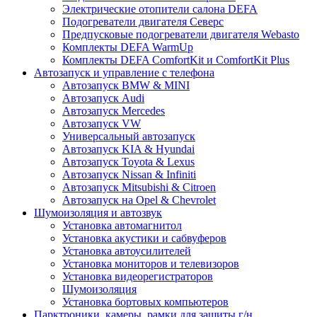
Электрические отопители салона DEFA
Подогреватели двигателя Северс
Предпусковые подогреватели двигателя Webasto
Комплекты DEFA WarmUp
Комплекты DEFA ComfortKit и ComfortKit Plus
Автозапуск и управление с телефона
Автозапуск BMW & MINI
Автозапуск Audi
Автозапуск Mercedes
Автозапуск VW
Универсальный автозапуск
Автозапуск KIA & Hyundai
Автозапуск Toyota & Lexus
Автозапуск Nissan & Infiniti
Автозапуск Mitsubishi & Citroen
Автозапуск на Opel & Chevrolet
Шумоизоляция и автозвук
Установка автомагнитол
Установка акустики и сабвуферов
Установка автоусилителей
Установка мониторов и телевизоров
Установка видеорегистраторов
Шумоизоляция
Установка бортовых компьютеров
Парктроники, камеры, рамки для защиты г/н