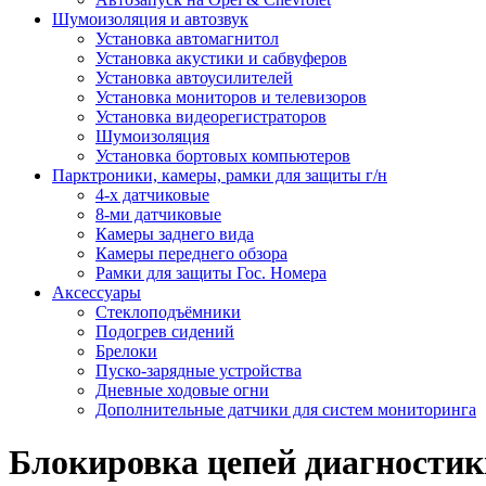
Шумоизоляция и автозвук
Установка автомагнитол
Установка акустики и сабвуферов
Установка автоусилителей
Установка мониторов и телевизоров
Установка видеорегистраторов
Шумоизоляция
Установка бортовых компьютеров
Парктроники, камеры, рамки для защиты г/н
4-х датчиковые
8-ми датчиковые
Камеры заднего вида
Камеры переднего обзора
Рамки для защиты Гос. Номера
Аксессуары
Стеклоподъёмники
Подогрев сидений
Брелоки
Пуско-зарядные устройства
Дневные ходовые огни
Дополнительные датчики для систем мониторинга
Блокировка цепей диагностик