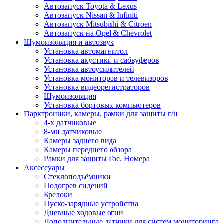
Автозапуск Toyota & Lexus
Автозапуск Nissan & Infiniti
Автозапуск Mitsubishi & Citroen
Автозапуск на Opel & Chevrolet
Шумоизоляция и автозвук
Установка автомагнитол
Установка акустики и сабвуферов
Установка автоусилителей
Установка мониторов и телевизоров
Установка видеорегистраторов
Шумоизоляция
Установка бортовых компьютеров
Парктроники, камеры, рамки для защиты г/н
4-х датчиковые
8-ми датчиковые
Камеры заднего вида
Камеры переднего обзора
Рамки для защиты Гос. Номера
Аксессуары
Стеклоподъёмники
Подогрев сидений
Брелоки
Пуско-зарядные устройства
Дневные ходовые огни
Дополнительные датчики для систем мониторинга