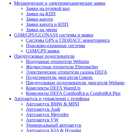
Механические и электромеханические замки
Замки на рулевой вал
Замки на КПП
Замки капота
Замки капота и КПП
Замки на двери
GSM/GPS/GLONASS системы и маяки
Системы GPS и ГЛОНАСС мониторинга
Поисково-охранные системы
GSM/GPS маяки
Предпусковые подогреватели
Воздушные отопители Webasto
Жидкостные отопители Eberspacher
Электрические отопители салона DEFA
Подогреватели двигателя Северс
Предпусковые подогреватели двигателя Webasto
Комплекты DEFA WarmUp
Комплекты DEFA ComfortKit и ComfortKit Plus
Автозапуск и управление с телефона
Автозапуск BMW & MINI
Автозапуск Audi
Автозапуск Mercedes
Автозапуск VW
Универсальный автозапуск
Автозапуск KIA & Hyundai