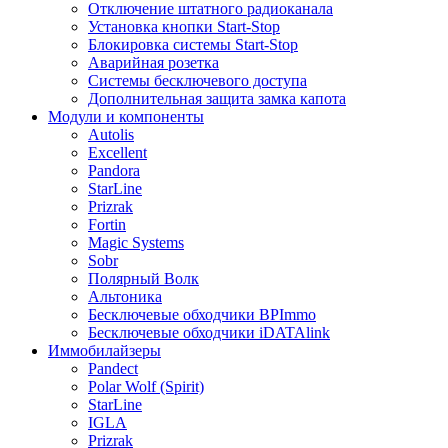
Отключение штатного радиоканала
Установка кнопки Start-Stop
Блокировка системы Start-Stop
Аварийная розетка
Системы бесключевого доступа
Дополнительная защита замка капота
Модули и компоненты
Autolis
Excellent
Pandora
StarLine
Prizrak
Fortin
Magic Systems
Sobr
Полярный Волк
Альтоника
Бесключевые обходчики BPImmo
Бесключевые обходчики iDATAlink
Иммобилайзеры
Pandect
Polar Wolf (Spirit)
StarLine
IGLA
Prizrak