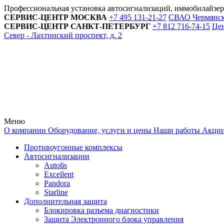
Профессиональная установка автосигнализаций, иммобилайзе
СЕРВИС-ЦЕНТР
МОСКВА
+7 495
131-21-27
СВАО Чермянский
СЕРВИС-ЦЕНТР
САНКТ-ПЕТЕРБУРГ
+7 812
716-74-15
Цен
Север - Лахтинский проспект, д. 2
Меню
О компании
Оборудование, услуги и цены
Наши работы
Акци
Противоугонные комплексы
Автосигнализации
Autolis
Excellent
Pandora
Starline
Дополнительная защита
Блокировка разъема диагностики
Защита Электронного блока управления