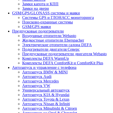
Замки капота и КПП
Замки на двери
GSM/GPS/GLONASS системы и маяки
Системы GPS и ГЛОНАСС мониторинга
Поисково-охранные системы
GSM/GPS маяки
Предпусковые подогреватели
Воздушные отопители Webasto
Жидкостные отопители Eberspacher
Электрические отопители салона DEFA
Подогреватели двигателя Северс
Предпусковые подогреватели двигателя Webasto
Комплекты DEFA WarmUp
Комплекты DEFA ComfortKit и ComfortKit Plus
Автозапуск и управление с телефона
Автозапуск BMW & MINI
Автозапуск Audi
Автозапуск Mercedes
Автозапуск VW
Универсальный автозапуск
Автозапуск KIA & Hyundai
Автозапуск Toyota & Lexus
Автозапуск Nissan & Infiniti
Автозапуск Mitsubishi & Citroen
Автозапуск на Opel & Chevrolet