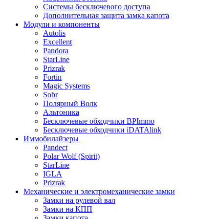
Системы бесключевого доступа
Дополнительная защита замка капота
Модули и компоненты
Autolis
Excellent
Pandora
StarLine
Prizrak
Fortin
Magic Systems
Sobr
Полярный Волк
Альтоника
Бесключевые обходчики BPImmo
Бесключевые обходчики iDATAlink
Иммобилайзеры
Pandect
Polar Wolf (Spirit)
StarLine
IGLA
Prizrak
Механические и электромеханические замки
Замки на рулевой вал
Замки на КПП
Замки капота