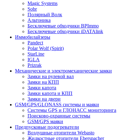
Magic Systems
Sobr
Полярный Волк
Альтоника
Бесключевые обходчики BPImmo
Бесключевые обходчики iDATAlink
Иммобилайзеры
Pandect
Polar Wolf (Spirit)
StarLine
IGLA
Prizrak
Механические и электромеханические замки
Замки на рулевой вал
Замки на КПП
Замки капота
Замки капота и КПП
Замки на двери
GSM/GPS/GLONASS системы и маяки
Системы GPS и ГЛОНАСС мониторинга
Поисково-охранные системы
GSM/GPS маяки
Предпусковые подогреватели
Воздушные отопители Webasto
Жидкостные отопители Eberspacher