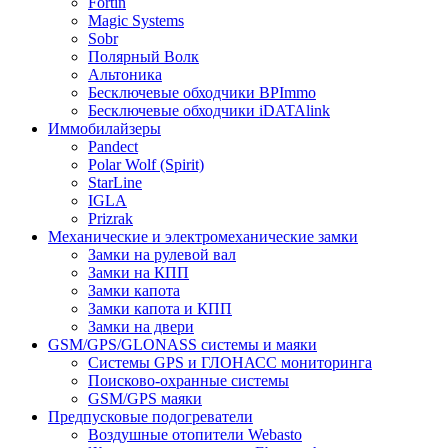
Fortin
Magic Systems
Sobr
Полярный Волк
Альтоника
Бесключевые обходчики BPImmo
Бесключевые обходчики iDATAlink
Иммобилайзеры
Pandect
Polar Wolf (Spirit)
StarLine
IGLA
Prizrak
Механические и электромеханические замки
Замки на рулевой вал
Замки на КПП
Замки капота
Замки капота и КПП
Замки на двери
GSM/GPS/GLONASS системы и маяки
Системы GPS и ГЛОНАСС мониторинга
Поисково-охранные системы
GSM/GPS маяки
Предпусковые подогреватели
Воздушные отопители Webasto