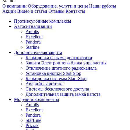
Меню
О компании
Оборудование, услуги и цены
Наши работы
Акции
Видео и статьи
Отзывы
Контакты
Противоугонные комплексы
Автосигнализации
Autolis
Excellent
Pandora
Starline
Дополнительная защита
Блокировка разъема диагностики
Защита Электронного блока управления
Отключение штатного радиоканала
Установка кнопки Start-Stop
Блокировка системы Start-Stop
Аварийная розетка
Системы бесключевого доступа
Дополнительная защита замка капота
Модули и компоненты
Autolis
Excellent
Pandora
StarLine
Prizrak