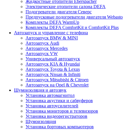
Жидкостные отопители Eberspacher
Электрические отопители салона DEFA
Подогреватели двигателя Северс
Предпусковые подогреватели двигателя Webasto
Комплекты DEFA WarmUp
Комплекты DEFA ComfortKit и ComfortKit Plus
Автозапуск и управление с телефона
Автозапуск BMW & MINI
Автозапуск Audi
Автозапуск Mercedes
Автозапуск VW
Универсальный автозапуск
Автозапуск KIA & Hyundai
Автозапуск Toyota & Lexus
Автозапуск Nissan & Infiniti
Автозапуск Mitsubishi & Citroen
Автозапуск на Opel & Chevrolet
Шумоизоляция и автозвук
Установка автомагнитол
Установка акустики и сабвуферов
Установка автоусилителей
Установка мониторов и телевизоров
Установка видеорегистраторов
Шумоизоляция
Установка бортовых компьютеров