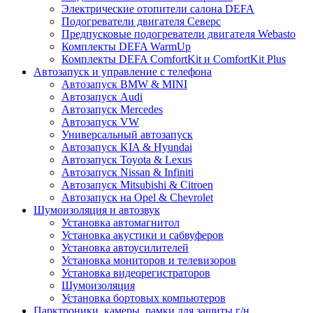
Электрические отопители салона DEFA
Подогреватели двигателя Северс
Предпусковые подогреватели двигателя Webasto
Комплекты DEFA WarmUp
Комплекты DEFA ComfortKit и ComfortKit Plus
Автозапуск и управление с телефона
Автозапуск BMW & MINI
Автозапуск Audi
Автозапуск Mercedes
Автозапуск VW
Универсальный автозапуск
Автозапуск KIA & Hyundai
Автозапуск Toyota & Lexus
Автозапуск Nissan & Infiniti
Автозапуск Mitsubishi & Citroen
Автозапуск на Opel & Chevrolet
Шумоизоляция и автозвук
Установка автомагнитол
Установка акустики и сабвуферов
Установка автоусилителей
Установка мониторов и телевизоров
Установка видеорегистраторов
Шумоизоляция
Установка бортовых компьютеров
Парктроники, камеры, рамки для защиты г/н