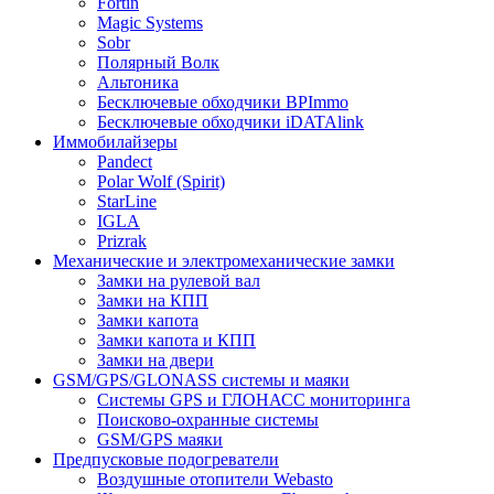
Fortin
Magic Systems
Sobr
Полярный Волк
Альтоника
Бесключевые обходчики BPImmo
Бесключевые обходчики iDATAlink
Иммобилайзеры
Pandect
Polar Wolf (Spirit)
StarLine
IGLA
Prizrak
Механические и электромеханические замки
Замки на рулевой вал
Замки на КПП
Замки капота
Замки капота и КПП
Замки на двери
GSM/GPS/GLONASS системы и маяки
Системы GPS и ГЛОНАСС мониторинга
Поисково-охранные системы
GSM/GPS маяки
Предпусковые подогреватели
Воздушные отопители Webasto