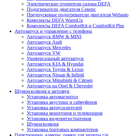
Электрические отопители салона DEFA
Подогреватели двигателя Северс
Предпусковые подогреватели двигателя Webasto
Комплекты DEFA WarmUp
Комплекты DEFA ComfortKit и ComfortKit Plus
Автозапуск и управление с телефона
Автозапуск BMW & MINI
Автозапуск Audi
Автозапуск Mercedes
Автозапуск VW
Универсальный автозапуск
Автозапуск KIA & Hyundai
Автозапуск Toyota & Lexus
Автозапуск Nissan & Infiniti
Автозапуск Mitsubishi & Citroen
Автозапуск на Opel & Chevrolet
Шумоизоляция и автозвук
Установка автомагнитол
Установка акустики и сабвуферов
Установка автоусилителей
Установка мониторов и телевизоров
Установка видеорегистраторов
Шумоизоляция
Установка бортовых компьютеров
Парктроники, камеры, рамки для защиты г/н