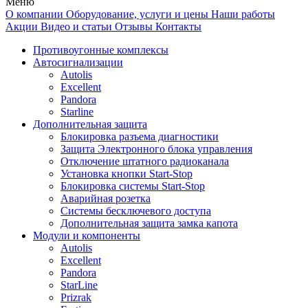
Меню
О компании
Оборудование, услуги и цены
Наши работы
Акции
Видео и статьи
Отзывы
Контакты
Противоугонные комплексы
Автосигнализации
Autolis
Excellent
Pandora
Starline
Дополнительная защита
Блокировка разъема диагностики
Защита Электронного блока управления
Отключение штатного радиоканала
Установка кнопки Start-Stop
Блокировка системы Start-Stop
Аварийная розетка
Системы бесключевого доступа
Дополнительная защита замка капота
Модули и компоненты
Autolis
Excellent
Pandora
StarLine
Prizrak