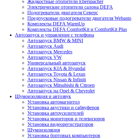
Жидкостные отопители Eberspacher
Электрические отопители салона DEFA
Подогреватели двигателя Северс
Предпусковые подогреватели двигателя Webasto
Комплекты DEFA WarmUp
Комплекты DEFA ComfortKit и ComfortKit Plus
Автозапуск и управление с телефона
Автозапуск BMW & MINI
Автозапуск Audi
Автозапуск Mercedes
Автозапуск VW
Универсальный автозапуск
Автозапуск KIA & Hyundai
Автозапуск Toyota & Lexus
Автозапуск Nissan & Infiniti
Автозапуск Mitsubishi & Citroen
Автозапуск на Opel & Chevrolet
Шумоизоляция и автозвук
Установка автомагнитол
Установка акустики и сабвуферов
Установка автоусилителей
Установка мониторов и телевизоров
Установка видеорегистраторов
Шумоизоляция
Установка бортовых компьютеров