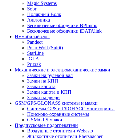
Magic Systems
Sobr
Полярный Волк
Альтоника
Бесключевые обходчики BPImmo
Бесключевые обходчики iDATAlink
Иммобилайзеры
Pandect
Polar Wolf (Spirit)
StarLine
IGLA
Prizrak
Механические и электромеханические замки
Замки на рулевой вал
Замки на КПП
Замки капота
Замки капота и КПП
Замки на двери
GSM/GPS/GLONASS системы и маяки
Системы GPS и ГЛОНАСС мониторинга
Поисково-охранные системы
GSM/GPS маяки
Предпусковые подогреватели
Воздушные отопители Webasto
Жидкостные отопители Eberspacher