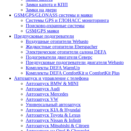
Замки капота и КПП
Замки на двери
GSM/GPS/GLONASS системы и маяки
Системы GPS и ГЛОНАСС мониторинга
Поисково-охранные системы
GSM/GPS маяки
Предпусковые подогреватели
Воздушные отопители Webasto
Жидкостные отопители Eberspacher
Электрические отопители салона DEFA
Подогреватели двигателя Северс
Предпусковые подогреватели двигателя Webasto
Комплекты DEFA WarmUp
Комплекты DEFA ComfortKit и ComfortKit Plus
Автозапуск и управление с телефона
Автозапуск BMW & MINI
Автозапуск Audi
Автозапуск Mercedes
Автозапуск VW
Универсальный автозапуск
Автозапуск KIA & Hyundai
Автозапуск Toyota & Lexus
Автозапуск Nissan & Infiniti
Автозапуск Mitsubishi & Citroen
Автозапуск на Opel & Chevrolet