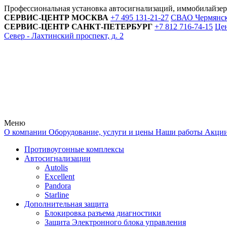
Профессиональная установка автосигнализаций, иммобилайзе
СЕРВИС-ЦЕНТР
МОСКВА
+7 495
131-21-27
СВАО Чермянский
СЕРВИС-ЦЕНТР
САНКТ-ПЕТЕРБУРГ
+7 812
716-74-15
Цен
Север - Лахтинский проспект, д. 2
Меню
О компании
Оборудование, услуги и цены
Наши работы
Акци
Противоугонные комплексы
Автосигнализации
Autolis
Excellent
Pandora
Starline
Дополнительная защита
Блокировка разъема диагностики
Защита Электронного блока управления