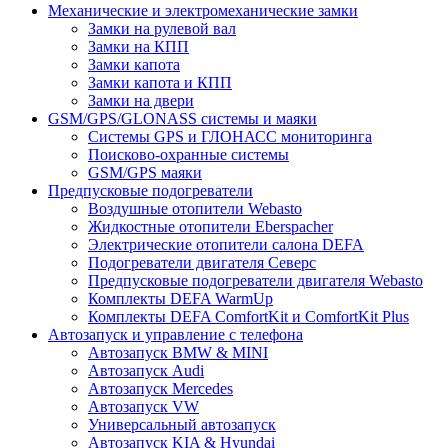
Механические и электромеханические замки
Замки на рулевой вал
Замки на КПП
Замки капота
Замки капота и КПП
Замки на двери
GSM/GPS/GLONASS системы и маяки
Системы GPS и ГЛОНАСС мониторинга
Поисково-охранные системы
GSM/GPS маяки
Предпусковые подогреватели
Воздушные отопители Webasto
Жидкостные отопители Eberspacher
Электрические отопители салона DEFA
Подогреватели двигателя Северс
Предпусковые подогреватели двигателя Webasto
Комплекты DEFA WarmUp
Комплекты DEFA ComfortKit и ComfortKit Plus
Автозапуск и управление с телефона
Автозапуск BMW & MINI
Автозапуск Audi
Автозапуск Mercedes
Автозапуск VW
Универсальный автозапуск
Автозапуск KIA & Hyundai