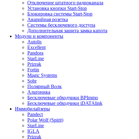
Отключение штатного радиоканала
Установка кнопки Start-Stop
Блокировка системы Start-Stop
Аварийная розетка
Системы бесключевого доступа
Дополнительная защита замка капота
Модули и компоненты
Autolis
Excellent
Pandora
StarLine
Prizrak
Fortin
Magic Systems
Sobr
Полярный Волк
Альтоника
Бесключевые обходчики BPImmo
Бесключевые обходчики iDATAlink
Иммобилайзеры
Pandect
Polar Wolf (Spirit)
StarLine
IGLA
Prizrak