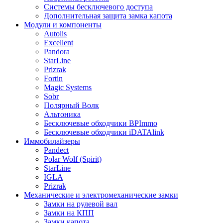
Системы бесключевого доступа
Дополнительная защита замка капота
Модули и компоненты
Autolis
Excellent
Pandora
StarLine
Prizrak
Fortin
Magic Systems
Sobr
Полярный Волк
Альтоника
Бесключевые обходчики BPImmo
Бесключевые обходчики iDATAlink
Иммобилайзеры
Pandect
Polar Wolf (Spirit)
StarLine
IGLA
Prizrak
Механические и электромеханические замки
Замки на рулевой вал
Замки на КПП
Замки капота