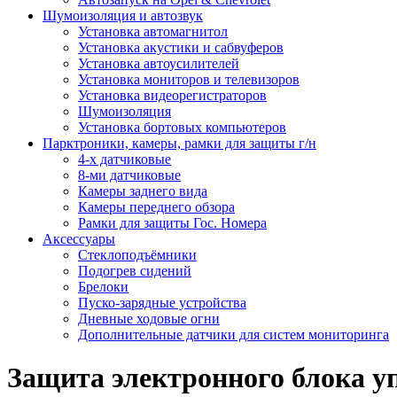
Шумоизоляция и автозвук
Установка автомагнитол
Установка акустики и сабвуферов
Установка автоусилителей
Установка мониторов и телевизоров
Установка видеорегистраторов
Шумоизоляция
Установка бортовых компьютеров
Парктроники, камеры, рамки для защиты г/н
4-х датчиковые
8-ми датчиковые
Камеры заднего вида
Камеры переднего обзора
Рамки для защиты Гос. Номера
Аксессуары
Стеклоподъёмники
Подогрев сидений
Брелоки
Пуско-зарядные устройства
Дневные ходовые огни
Дополнительные датчики для систем мониторинга
Защита электронного блока у