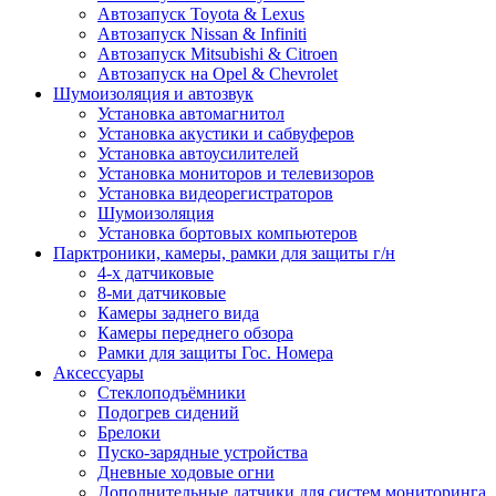
Автозапуск Toyota & Lexus
Автозапуск Nissan & Infiniti
Автозапуск Mitsubishi & Citroen
Автозапуск на Opel & Chevrolet
Шумоизоляция и автозвук
Установка автомагнитол
Установка акустики и сабвуферов
Установка автоусилителей
Установка мониторов и телевизоров
Установка видеорегистраторов
Шумоизоляция
Установка бортовых компьютеров
Парктроники, камеры, рамки для защиты г/н
4-х датчиковые
8-ми датчиковые
Камеры заднего вида
Камеры переднего обзора
Рамки для защиты Гос. Номера
Аксессуары
Стеклоподъёмники
Подогрев сидений
Брелоки
Пуско-зарядные устройства
Дневные ходовые огни
Дополнительные датчики для систем мониторинга