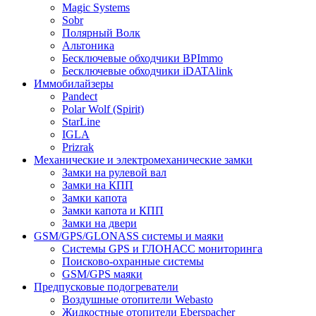
Magic Systems
Sobr
Полярный Волк
Альтоника
Бесключевые обходчики BPImmo
Бесключевые обходчики iDATAlink
Иммобилайзеры
Pandect
Polar Wolf (Spirit)
StarLine
IGLA
Prizrak
Механические и электромеханические замки
Замки на рулевой вал
Замки на КПП
Замки капота
Замки капота и КПП
Замки на двери
GSM/GPS/GLONASS системы и маяки
Системы GPS и ГЛОНАСС мониторинга
Поисково-охранные системы
GSM/GPS маяки
Предпусковые подогреватели
Воздушные отопители Webasto
Жидкостные отопители Eberspacher