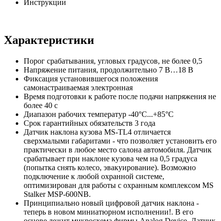
Инструкции
Характеристики
Порог срабатывания, угловых градусов, не более 0,5
Напряжение питания, продолжительно 7 В…18 В
Фиксация установившегося положения
самонастраиваемая электронная
Время подготовки к работе после подачи напряжения не
более 40 с
Диапазон рабочих температур -40°С...+85°С
Срок гарантийных обязательств 3 года
Датчик наклона кузова MS-TL4 отличается
сверхмалыми габаритами - что позволяет установить его
практически в любое место салона автомобиля. Датчик
срабатывает при наклоне кузова чем на 0,5 градуса
(попытка снять колесо, эвакуирование). Возможно
подключение к любой охранной системе,
оптимизирован для работы с охранным комплексом MS
Stalker MSP-600NB.
Принципиально новый цифровой датчик наклона -
теперь в новом миниатюрном исполнении!. В его
основе лежит микросхема фирмы Analog Device. Датчик