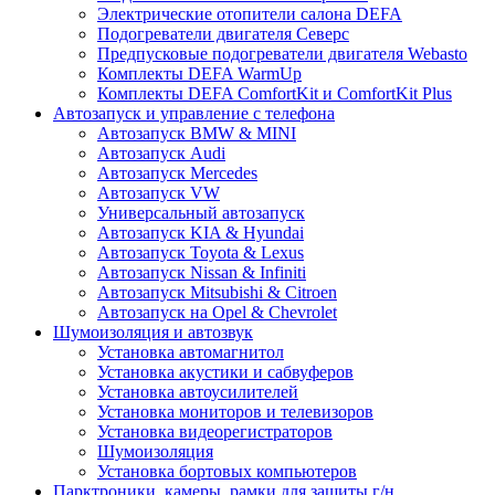
Электрические отопители салона DEFA
Подогреватели двигателя Северс
Предпусковые подогреватели двигателя Webasto
Комплекты DEFA WarmUp
Комплекты DEFA ComfortKit и ComfortKit Plus
Автозапуск и управление с телефона
Автозапуск BMW & MINI
Автозапуск Audi
Автозапуск Mercedes
Автозапуск VW
Универсальный автозапуск
Автозапуск KIA & Hyundai
Автозапуск Toyota & Lexus
Автозапуск Nissan & Infiniti
Автозапуск Mitsubishi & Citroen
Автозапуск на Opel & Chevrolet
Шумоизоляция и автозвук
Установка автомагнитол
Установка акустики и сабвуферов
Установка автоусилителей
Установка мониторов и телевизоров
Установка видеорегистраторов
Шумоизоляция
Установка бортовых компьютеров
Парктроники, камеры, рамки для защиты г/н