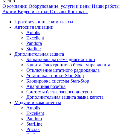
Меню
О компании
Оборудование, услуги и цены
Наши работы
Акции
Видео и статьи
Отзывы
Контакты
Противоугонные комплексы
Автосигнализации
Autolis
Excellent
Pandora
Starline
Дополнительная защита
Блокировка разъема диагностики
Защита Электронного блока управления
Отключение штатного радиоканала
Установка кнопки Start-Stop
Блокировка системы Start-Stop
Аварийная розетка
Системы бесключевого доступа
Дополнительная защита замка капота
Модули и компоненты
Autolis
Excellent
Pandora
StarLine
Prizrak