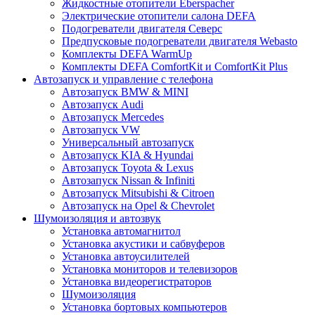
Жидкостные отопители Eberspacher
Электрические отопители салона DEFA
Подогреватели двигателя Северс
Предпусковые подогреватели двигателя Webasto
Комплекты DEFA WarmUp
Комплекты DEFA ComfortKit и ComfortKit Plus
Автозапуск и управление с телефона
Автозапуск BMW & MINI
Автозапуск Audi
Автозапуск Mercedes
Автозапуск VW
Универсальный автозапуск
Автозапуск KIA & Hyundai
Автозапуск Toyota & Lexus
Автозапуск Nissan & Infiniti
Автозапуск Mitsubishi & Citroen
Автозапуск на Opel & Chevrolet
Шумоизоляция и автозвук
Установка автомагнитол
Установка акустики и сабвуферов
Установка автоусилителей
Установка мониторов и телевизоров
Установка видеорегистраторов
Шумоизоляция
Установка бортовых компьютеров