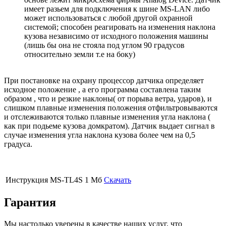
имеет разьем для подключения к шине MS-LAN либо
может использоваться с любой другой охранной
системой; способен реагировать на изменения наклона
кузова независимо от исходного положения машины
(лишь бы она не стояла под углом 90 градусов
относительно земли т.е на боку)
При постановке на охрану процессор датчика определяет
исходное положение , а его программа составлена таким
образом , что и резкие наклоны( от порыва ветра, ударов), и
слишком плавные изменения положения отфильтровываются
и отслеживаются только плавные изменения угла наклона (
как при подьеме кузова домкратом). Датчик выдает сигнал в
случае изменения угла наклона кузова более чем на 0,5
градуса.
Инструкция MS-TL4S
1 Мб
Скачать
Гарантия
Мы настолько уверены в качестве наших услуг, что