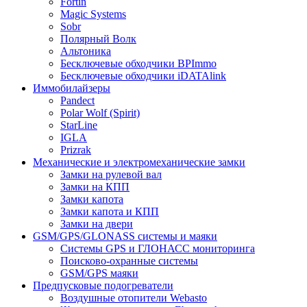
Fortin
Magic Systems
Sobr
Полярный Волк
Альтоника
Бесключевые обходчики BPImmo
Бесключевые обходчики iDATAlink
Иммобилайзеры
Pandect
Polar Wolf (Spirit)
StarLine
IGLA
Prizrak
Механические и электромеханические замки
Замки на рулевой вал
Замки на КПП
Замки капота
Замки капота и КПП
Замки на двери
GSM/GPS/GLONASS системы и маяки
Системы GPS и ГЛОНАСС мониторинга
Поисково-охранные системы
GSM/GPS маяки
Предпусковые подогреватели
Воздушные отопители Webasto