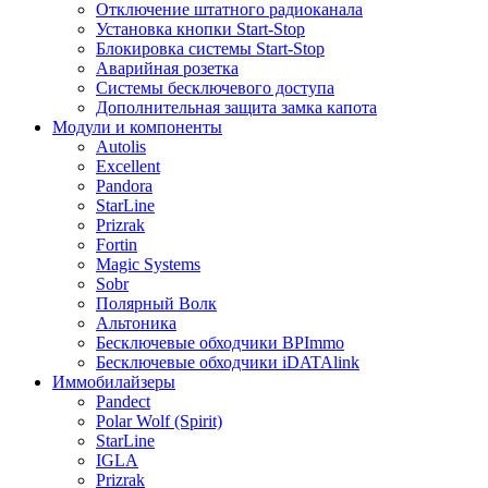
Отключение штатного радиоканала
Установка кнопки Start-Stop
Блокировка системы Start-Stop
Аварийная розетка
Системы бесключевого доступа
Дополнительная защита замка капота
Модули и компоненты
Autolis
Excellent
Pandora
StarLine
Prizrak
Fortin
Magic Systems
Sobr
Полярный Волк
Альтоника
Бесключевые обходчики BPImmo
Бесключевые обходчики iDATAlink
Иммобилайзеры
Pandect
Polar Wolf (Spirit)
StarLine
IGLA
Prizrak