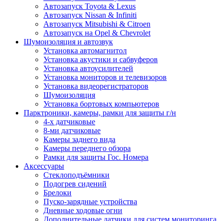
Автозапуск Toyota & Lexus
Автозапуск Nissan & Infiniti
Автозапуск Mitsubishi & Citroen
Автозапуск на Opel & Chevrolet
Шумоизоляция и автозвук
Установка автомагнитол
Установка акустики и сабвуферов
Установка автоусилителей
Установка мониторов и телевизоров
Установка видеорегистраторов
Шумоизоляция
Установка бортовых компьютеров
Парктроники, камеры, рамки для защиты г/н
4-х датчиковые
8-ми датчиковые
Камеры заднего вида
Камеры переднего обзора
Рамки для защиты Гос. Номера
Аксессуары
Стеклоподъёмники
Подогрев сидений
Брелоки
Пуско-зарядные устройства
Дневные ходовые огни
Дополнительные датчики для систем мониторинга