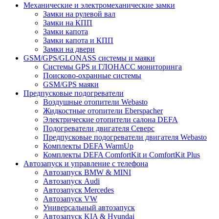
Механические и электромеханические замки
Замки на рулевой вал
Замки на КПП
Замки капота
Замки капота и КПП
Замки на двери
GSM/GPS/GLONASS системы и маяки
Системы GPS и ГЛОНАСС мониторинга
Поисково-охранные системы
GSM/GPS маяки
Предпусковые подогреватели
Воздушные отопители Webasto
Жидкостные отопители Eberspacher
Электрические отопители салона DEFA
Подогреватели двигателя Северс
Предпусковые подогреватели двигателя Webasto
Комплекты DEFA WarmUp
Комплекты DEFA ComfortKit и ComfortKit Plus
Автозапуск и управление с телефона
Автозапуск BMW & MINI
Автозапуск Audi
Автозапуск Mercedes
Автозапуск VW
Универсальный автозапуск
Автозапуск KIA & Hyundai