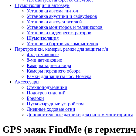
Шумоизоляция и автозвук
Установка автомагнитол
Установка акустики и сабвуферов
Установка автоусилителей
Установка мониторов и телевизоров
Установка видеорегистраторов
Шумоизоляция
Установка бортовых компьютеров
Парктроники, камеры, рамки для защиты г/н
4-х датчиковые
8-ми датчиковые
Камеры заднего вида
Камеры переднего обзора
Рамки для защиты Гос. Номера
Аксессуары
Стеклоподъёмники
Подогрев сидений
Брелоки
Пуско-зарядные устройства
Дневные ходовые огни
Дополнительные датчики для систем мониторинга
GPS маяк FindMe (в герметич