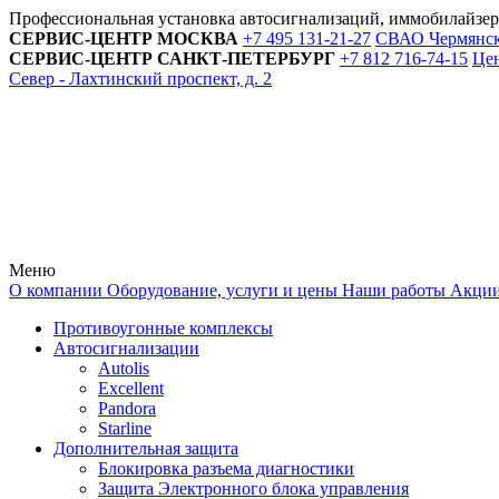
Профессиональная установка автосигнализаций, иммобилайзе
СЕРВИС-ЦЕНТР
МОСКВА
+7 495
131-21-27
СВАО Чермянский
СЕРВИС-ЦЕНТР
САНКТ-ПЕТЕРБУРГ
+7 812
716-74-15
Цен
Север - Лахтинский проспект, д. 2
Меню
О компании
Оборудование, услуги и цены
Наши работы
Акци
Противоугонные комплексы
Автосигнализации
Autolis
Excellent
Pandora
Starline
Дополнительная защита
Блокировка разъема диагностики
Защита Электронного блока управления