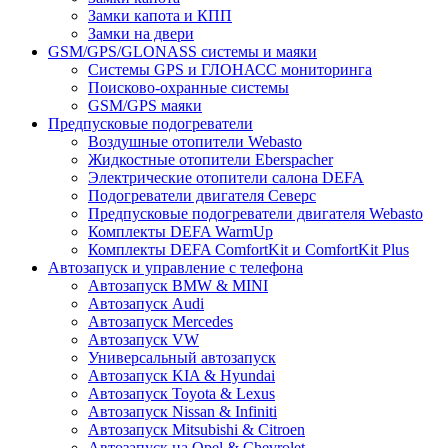
Замки капота и КПП
Замки на двери
GSM/GPS/GLONASS системы и маяки
Системы GPS и ГЛОНАСС мониторинга
Поисково-охранные системы
GSM/GPS маяки
Предпусковые подогреватели
Воздушные отопители Webasto
Жидкостные отопители Eberspacher
Электрические отопители салона DEFA
Подогреватели двигателя Северс
Предпусковые подогреватели двигателя Webasto
Комплекты DEFA WarmUp
Комплекты DEFA ComfortKit и ComfortKit Plus
Автозапуск и управление с телефона
Автозапуск BMW & MINI
Автозапуск Audi
Автозапуск Mercedes
Автозапуск VW
Универсальный автозапуск
Автозапуск KIA & Hyundai
Автозапуск Toyota & Lexus
Автозапуск Nissan & Infiniti
Автозапуск Mitsubishi & Citroen
Автозапуск на Opel & Chevrolet