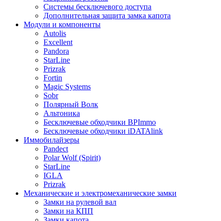
Системы бесключевого доступа
Дополнительная защита замка капота
Модули и компоненты
Autolis
Excellent
Pandora
StarLine
Prizrak
Fortin
Magic Systems
Sobr
Полярный Волк
Альтоника
Бесключевые обходчики BPImmo
Бесключевые обходчики iDATAlink
Иммобилайзеры
Pandect
Polar Wolf (Spirit)
StarLine
IGLA
Prizrak
Механические и электромеханические замки
Замки на рулевой вал
Замки на КПП
Замки капота