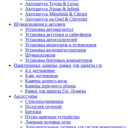
Автозапуск Toyota & Lexus
Автозапуск Nissan & Infiniti
Автозапуск Mitsubishi & Citroen
Автозапуск на Opel & Chevrolet
Шумоизоляция и автозвук
Установка автомагнитол
Установка акустики и сабвуферов
Установка автоусилителей
Установка мониторов и телевизоров
Установка видеорегистраторов
Шумоизоляция
Установка бортовых компьютеров
Парктроники, камеры, рамки для защиты г/н
4-х датчиковые
8-ми датчиковые
Камеры заднего вида
Камеры переднего обзора
Рамки для защиты Гос. Номера
Аксессуары
Стеклоподъёмники
Подогрев сидений
Брелоки
Пуско-зарядные устройства
Дневные ходовые огни
Дополнительные датчики для систем мониторинга