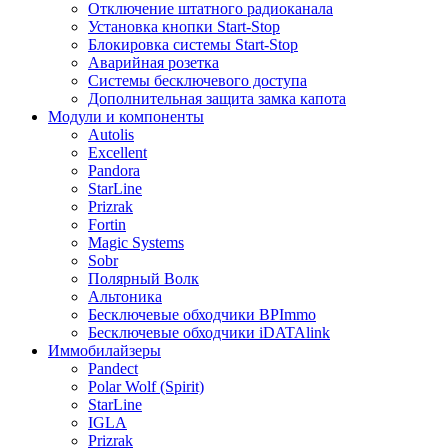
Отключение штатного радиоканала
Установка кнопки Start-Stop
Блокировка системы Start-Stop
Аварийная розетка
Системы бесключевого доступа
Дополнительная защита замка капота
Модули и компоненты
Autolis
Excellent
Pandora
StarLine
Prizrak
Fortin
Magic Systems
Sobr
Полярный Волк
Альтоника
Бесключевые обходчики BPImmo
Бесключевые обходчики iDATAlink
Иммобилайзеры
Pandect
Polar Wolf (Spirit)
StarLine
IGLA
Prizrak