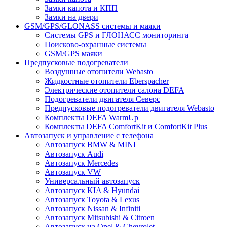
Замки капота и КПП
Замки на двери
GSM/GPS/GLONASS системы и маяки
Системы GPS и ГЛОНАСС мониторинга
Поисково-охранные системы
GSM/GPS маяки
Предпусковые подогреватели
Воздушные отопители Webasto
Жидкостные отопители Eberspacher
Электрические отопители салона DEFA
Подогреватели двигателя Северс
Предпусковые подогреватели двигателя Webasto
Комплекты DEFA WarmUp
Комплекты DEFA ComfortKit и ComfortKit Plus
Автозапуск и управление с телефона
Автозапуск BMW & MINI
Автозапуск Audi
Автозапуск Mercedes
Автозапуск VW
Универсальный автозапуск
Автозапуск KIA & Hyundai
Автозапуск Toyota & Lexus
Автозапуск Nissan & Infiniti
Автозапуск Mitsubishi & Citroen
Автозапуск на Opel & Chevrolet