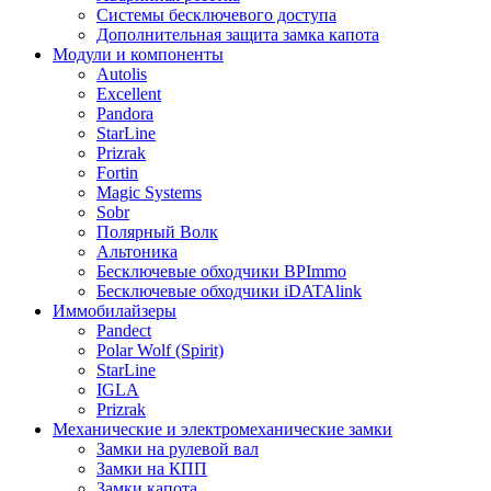
Системы бесключевого доступа
Дополнительная защита замка капота
Модули и компоненты
Autolis
Excellent
Pandora
StarLine
Prizrak
Fortin
Magic Systems
Sobr
Полярный Волк
Альтоника
Бесключевые обходчики BPImmo
Бесключевые обходчики iDATAlink
Иммобилайзеры
Pandect
Polar Wolf (Spirit)
StarLine
IGLA
Prizrak
Механические и электромеханические замки
Замки на рулевой вал
Замки на КПП
Замки капота