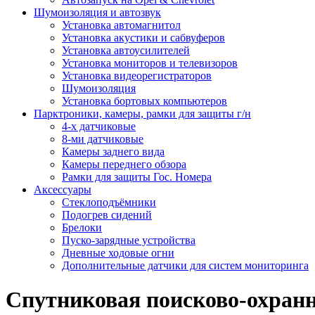
Шумоизоляция и автозвук
Установка автомагнитол
Установка акустики и сабвуферов
Установка автоусилителей
Установка мониторов и телевизоров
Установка видеорегистраторов
Шумоизоляция
Установка бортовых компьютеров
Парктроники, камеры, рамки для защиты г/н
4-х датчиковые
8-ми датчиковые
Камеры заднего вида
Камеры переднего обзора
Рамки для защиты Гос. Номера
Аксессуары
Стеклоподъёмники
Подогрев сидений
Брелоки
Пуско-зарядные устройства
Дневные ходовые огни
Дополнительные датчики для систем мониторинга
Спутниковая поисково-охран