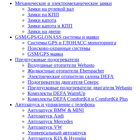
Механические и электромеханические замки
Замки на рулевой вал
Замки на КПП
Замки капота
Замки капота и КПП
Замки на двери
GSM/GPS/GLONASS системы и маяки
Системы GPS и ГЛОНАСС мониторинга
Поисково-охранные системы
GSM/GPS маяки
Предпусковые подогреватели
Воздушные отопители Webasto
Жидкостные отопители Eberspacher
Электрические отопители салона DEFA
Подогреватели двигателя Северс
Предпусковые подогреватели двигателя Webasto
Комплекты DEFA WarmUp
Комплекты DEFA ComfortKit и ComfortKit Plus
Автозапуск и управление с телефона
Автозапуск BMW & MINI
Автозапуск Audi
Автозапуск Mercedes
Автозапуск VW
Универсальный автозапуск
Автозапуск KIA & Hyundai