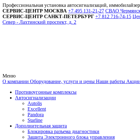
Профессиональная установка автосигнализаций, иммобилайзе
СЕРВИС-ЦЕНТР
МОСКВА
+7 495
131-21-27
СВАО Чермянский
СЕРВИС-ЦЕНТР
САНКТ-ПЕТЕРБУРГ
+7 812
716-74-15
Цен
Север - Лахтинский проспект, д. 2
Меню
О компании
Оборудование, услуги и цены
Наши работы
Акци
Противоугонные комплексы
Автосигнализации
Autolis
Excellent
Pandora
Starline
Дополнительная защита
Блокировка разъема диагностики
Защита Электронного блока управления