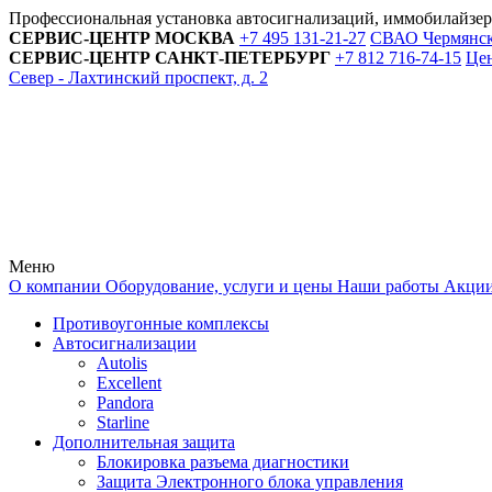
Профессиональная установка автосигнализаций, иммобилайзе
СЕРВИС-ЦЕНТР
МОСКВА
+7 495
131-21-27
СВАО Чермянский
СЕРВИС-ЦЕНТР
САНКТ-ПЕТЕРБУРГ
+7 812
716-74-15
Цен
Север - Лахтинский проспект, д. 2
Меню
О компании
Оборудование, услуги и цены
Наши работы
Акци
Противоугонные комплексы
Автосигнализации
Autolis
Excellent
Pandora
Starline
Дополнительная защита
Блокировка разъема диагностики
Защита Электронного блока управления