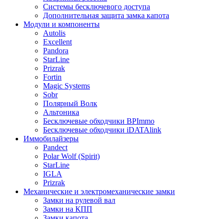
Системы бесключевого доступа
Дополнительная защита замка капота
Модули и компоненты
Autolis
Excellent
Pandora
StarLine
Prizrak
Fortin
Magic Systems
Sobr
Полярный Волк
Альтоника
Бесключевые обходчики BPImmo
Бесключевые обходчики iDATAlink
Иммобилайзеры
Pandect
Polar Wolf (Spirit)
StarLine
IGLA
Prizrak
Механические и электромеханические замки
Замки на рулевой вал
Замки на КПП
Замки капота