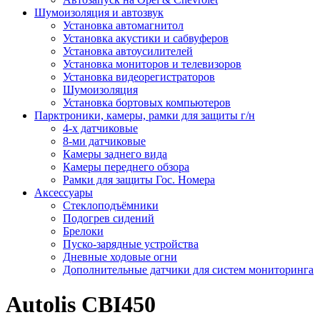
Шумоизоляция и автозвук
Установка автомагнитол
Установка акустики и сабвуферов
Установка автоусилителей
Установка мониторов и телевизоров
Установка видеорегистраторов
Шумоизоляция
Установка бортовых компьютеров
Парктроники, камеры, рамки для защиты г/н
4-х датчиковые
8-ми датчиковые
Камеры заднего вида
Камеры переднего обзора
Рамки для защиты Гос. Номера
Аксессуары
Стеклоподъёмники
Подогрев сидений
Брелоки
Пуско-зарядные устройства
Дневные ходовые огни
Дополнительные датчики для систем мониторинга
Autolis CBI450