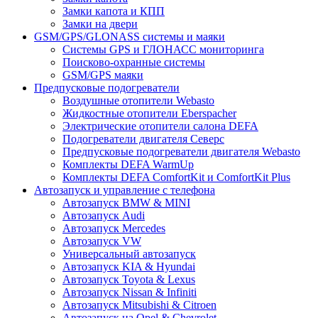
Замки капота и КПП
Замки на двери
GSM/GPS/GLONASS системы и маяки
Системы GPS и ГЛОНАСС мониторинга
Поисково-охранные системы
GSM/GPS маяки
Предпусковые подогреватели
Воздушные отопители Webasto
Жидкостные отопители Eberspacher
Электрические отопители салона DEFA
Подогреватели двигателя Северс
Предпусковые подогреватели двигателя Webasto
Комплекты DEFA WarmUp
Комплекты DEFA ComfortKit и ComfortKit Plus
Автозапуск и управление с телефона
Автозапуск BMW & MINI
Автозапуск Audi
Автозапуск Mercedes
Автозапуск VW
Универсальный автозапуск
Автозапуск KIA & Hyundai
Автозапуск Toyota & Lexus
Автозапуск Nissan & Infiniti
Автозапуск Mitsubishi & Citroen
Автозапуск на Opel & Chevrolet