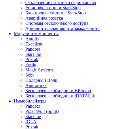
Отключение штатного радиоканала
Установка кнопки Start-Stop
Блокировка системы Start-Stop
Аварийная розетка
Системы бесключевого доступа
Дополнительная защита замка капота
Модули и компоненты
Autolis
Excellent
Pandora
StarLine
Prizrak
Fortin
Magic Systems
Sobr
Полярный Волк
Альтоника
Бесключевые обходчики BPImmo
Бесключевые обходчики iDATAlink
Иммобилайзеры
Pandect
Polar Wolf (Spirit)
StarLine
IGLA
Prizrak