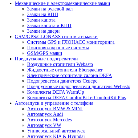
Механические и электромеханические замки
Замки на рулевой вал
Замки на КПП
Замки капота
Замки капота и КПП
Замки на двери
GSM/GPS/GLONASS системы и маяки
Системы GPS и ГЛОНАСС мониторинга
Поисково-охранные системы
GSM/GPS маяки
Предпусковые подогреватели
Воздушные отопители Webasto
Жидкостные отопители Eberspacher
Электрические отопители салона DEFA
Подогреватели двигателя Северс
Предпусковые подогреватели двигателя Webasto
Комплекты DEFA WarmUp
Комплекты DEFA ComfortKit и ComfortKit Plus
Автозапуск и управление с телефона
Автозапуск BMW & MINI
Автозапуск Audi
Автозапуск Mercedes
Автозапуск VW
Универсальный автозапуск
Автозапуск KIA & Hyundai