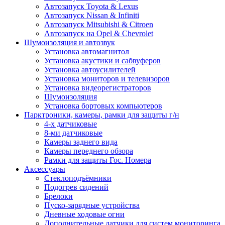
Автозапуск Toyota & Lexus
Автозапуск Nissan & Infiniti
Автозапуск Mitsubishi & Citroen
Автозапуск на Opel & Chevrolet
Шумоизоляция и автозвук
Установка автомагнитол
Установка акустики и сабвуферов
Установка автоусилителей
Установка мониторов и телевизоров
Установка видеорегистраторов
Шумоизоляция
Установка бортовых компьютеров
Парктроники, камеры, рамки для защиты г/н
4-х датчиковые
8-ми датчиковые
Камеры заднего вида
Камеры переднего обзора
Рамки для защиты Гос. Номера
Аксессуары
Стеклоподъёмники
Подогрев сидений
Брелоки
Пуско-зарядные устройства
Дневные ходовые огни
Дополнительные датчики для систем мониторинга