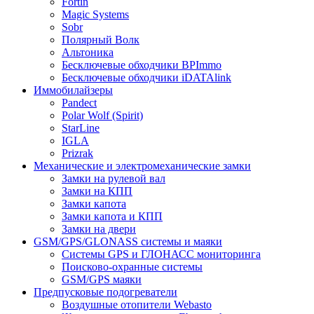
Fortin
Magic Systems
Sobr
Полярный Волк
Альтоника
Бесключевые обходчики BPImmo
Бесключевые обходчики iDATAlink
Иммобилайзеры
Pandect
Polar Wolf (Spirit)
StarLine
IGLA
Prizrak
Механические и электромеханические замки
Замки на рулевой вал
Замки на КПП
Замки капота
Замки капота и КПП
Замки на двери
GSM/GPS/GLONASS системы и маяки
Системы GPS и ГЛОНАСС мониторинга
Поисково-охранные системы
GSM/GPS маяки
Предпусковые подогреватели
Воздушные отопители Webasto