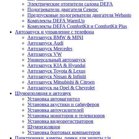
Электрические отопители салона DEFA
Подогреватели двигателя Северс
Предпусковые подогреватели двигателя Webasto
Комплекты DEFA WarmUp
Комплекты DEFA ComfortKit и ComfortKit Plus
Автозапуск и управление с телефона
Автозапуск BMW & MINI
Автозапуск Audi
Автозапуск Mercedes
Автозапуск VW
Универсальный автозапуск
Автозапуск KIA & Hyundai
Автозапуск Toyota & Lexus
Автозапуск Nissan & Infiniti
Автозапуск Mitsubishi & Citroen
Автозапуск на Opel & Chevrolet
Шумоизоляция и автозвук
Установка автомагнитол
Установка акустики и сабвуферов
Установка автоусилителей
Установка мониторов и телевизоров
Установка видеорегистраторов
Шумоизоляция
Установка бортовых компьютеров
Парктроники, камеры, рамки для защиты г/н