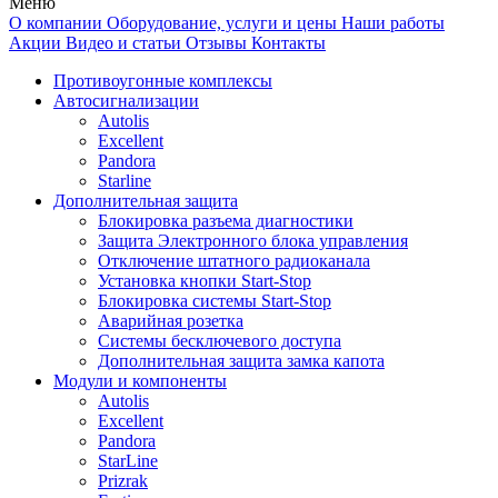
Меню
О компании
Оборудование, услуги и цены
Наши работы
Акции
Видео и статьи
Отзывы
Контакты
Противоугонные комплексы
Автосигнализации
Autolis
Excellent
Pandora
Starline
Дополнительная защита
Блокировка разъема диагностики
Защита Электронного блока управления
Отключение штатного радиоканала
Установка кнопки Start-Stop
Блокировка системы Start-Stop
Аварийная розетка
Системы бесключевого доступа
Дополнительная защита замка капота
Модули и компоненты
Autolis
Excellent
Pandora
StarLine
Prizrak