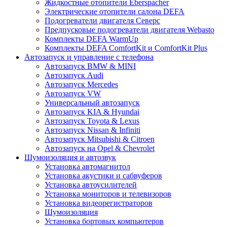
Жидкостные отопители Eberspacher
Электрические отопители салона DEFA
Подогреватели двигателя Северс
Предпусковые подогреватели двигателя Webasto
Комплекты DEFA WarmUp
Комплекты DEFA ComfortKit и ComfortKit Plus
Автозапуск и управление с телефона
Автозапуск BMW & MINI
Автозапуск Audi
Автозапуск Mercedes
Автозапуск VW
Универсальный автозапуск
Автозапуск KIA & Hyundai
Автозапуск Toyota & Lexus
Автозапуск Nissan & Infiniti
Автозапуск Mitsubishi & Citroen
Автозапуск на Opel & Chevrolet
Шумоизоляция и автозвук
Установка автомагнитол
Установка акустики и сабвуферов
Установка автоусилителей
Установка мониторов и телевизоров
Установка видеорегистраторов
Шумоизоляция
Установка бортовых компьютеров