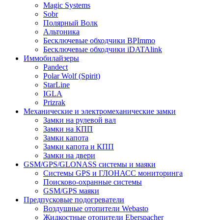
Magic Systems
Sobr
Полярный Волк
Альтоника
Бесключевые обходчики BPImmo
Бесключевые обходчики iDATAlink
Иммобилайзеры
Pandect
Polar Wolf (Spirit)
StarLine
IGLA
Prizrak
Механические и электромеханические замки
Замки на рулевой вал
Замки на КПП
Замки капота
Замки капота и КПП
Замки на двери
GSM/GPS/GLONASS системы и маяки
Системы GPS и ГЛОНАСС мониторинга
Поисково-охранные системы
GSM/GPS маяки
Предпусковые подогреватели
Воздушные отопители Webasto
Жидкостные отопители Eberspacher