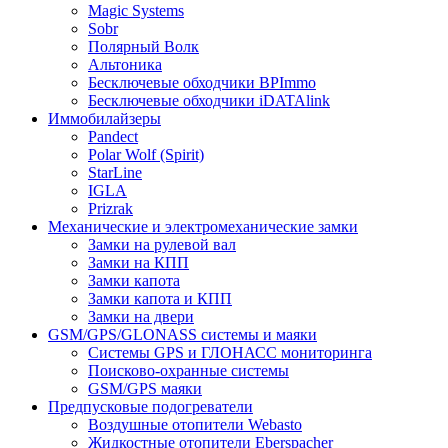
Magic Systems
Sobr
Полярный Волк
Альтоника
Бесключевые обходчики BPImmo
Бесключевые обходчики iDATAlink
Иммобилайзеры
Pandect
Polar Wolf (Spirit)
StarLine
IGLA
Prizrak
Механические и электромеханические замки
Замки на рулевой вал
Замки на КПП
Замки капота
Замки капота и КПП
Замки на двери
GSM/GPS/GLONASS системы и маяки
Системы GPS и ГЛОНАСС мониторинга
Поисково-охранные системы
GSM/GPS маяки
Предпусковые подогреватели
Воздушные отопители Webasto
Жидкостные отопители Eberspacher