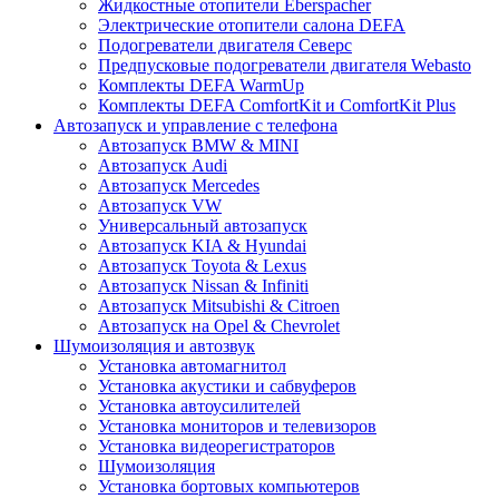
Жидкостные отопители Eberspacher
Электрические отопители салона DEFA
Подогреватели двигателя Северс
Предпусковые подогреватели двигателя Webasto
Комплекты DEFA WarmUp
Комплекты DEFA ComfortKit и ComfortKit Plus
Автозапуск и управление с телефона
Автозапуск BMW & MINI
Автозапуск Audi
Автозапуск Mercedes
Автозапуск VW
Универсальный автозапуск
Автозапуск KIA & Hyundai
Автозапуск Toyota & Lexus
Автозапуск Nissan & Infiniti
Автозапуск Mitsubishi & Citroen
Автозапуск на Opel & Chevrolet
Шумоизоляция и автозвук
Установка автомагнитол
Установка акустики и сабвуферов
Установка автоусилителей
Установка мониторов и телевизоров
Установка видеорегистраторов
Шумоизоляция
Установка бортовых компьютеров