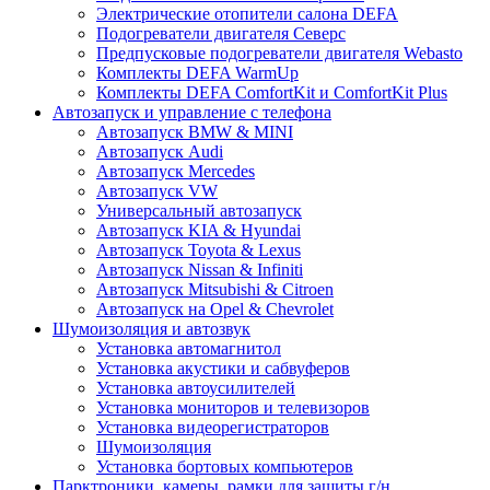
Электрические отопители салона DEFA
Подогреватели двигателя Северс
Предпусковые подогреватели двигателя Webasto
Комплекты DEFA WarmUp
Комплекты DEFA ComfortKit и ComfortKit Plus
Автозапуск и управление с телефона
Автозапуск BMW & MINI
Автозапуск Audi
Автозапуск Mercedes
Автозапуск VW
Универсальный автозапуск
Автозапуск KIA & Hyundai
Автозапуск Toyota & Lexus
Автозапуск Nissan & Infiniti
Автозапуск Mitsubishi & Citroen
Автозапуск на Opel & Chevrolet
Шумоизоляция и автозвук
Установка автомагнитол
Установка акустики и сабвуферов
Установка автоусилителей
Установка мониторов и телевизоров
Установка видеорегистраторов
Шумоизоляция
Установка бортовых компьютеров
Парктроники, камеры, рамки для защиты г/н