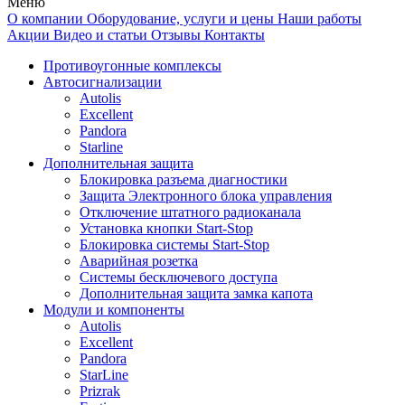
Меню
О компании
Оборудование, услуги и цены
Наши работы
Акции
Видео и статьи
Отзывы
Контакты
Противоугонные комплексы
Автосигнализации
Autolis
Excellent
Pandora
Starline
Дополнительная защита
Блокировка разъема диагностики
Защита Электронного блока управления
Отключение штатного радиоканала
Установка кнопки Start-Stop
Блокировка системы Start-Stop
Аварийная розетка
Системы бесключевого доступа
Дополнительная защита замка капота
Модули и компоненты
Autolis
Excellent
Pandora
StarLine
Prizrak