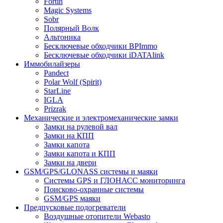
Fortin
Magic Systems
Sobr
Полярный Волк
Альтоника
Бесключевые обходчики BPImmo
Бесключевые обходчики iDATAlink
Иммобилайзеры
Pandect
Polar Wolf (Spirit)
StarLine
IGLA
Prizrak
Механические и электромеханические замки
Замки на рулевой вал
Замки на КПП
Замки капота
Замки капота и КПП
Замки на двери
GSM/GPS/GLONASS системы и маяки
Системы GPS и ГЛОНАСС мониторинга
Поисково-охранные системы
GSM/GPS маяки
Предпусковые подогреватели
Воздушные отопители Webasto