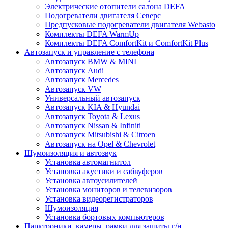
Электрические отопители салона DEFA
Подогреватели двигателя Северс
Предпусковые подогреватели двигателя Webasto
Комплекты DEFA WarmUp
Комплекты DEFA ComfortKit и ComfortKit Plus
Автозапуск и управление с телефона
Автозапуск BMW & MINI
Автозапуск Audi
Автозапуск Mercedes
Автозапуск VW
Универсальный автозапуск
Автозапуск KIA & Hyundai
Автозапуск Toyota & Lexus
Автозапуск Nissan & Infiniti
Автозапуск Mitsubishi & Citroen
Автозапуск на Opel & Chevrolet
Шумоизоляция и автозвук
Установка автомагнитол
Установка акустики и сабвуферов
Установка автоусилителей
Установка мониторов и телевизоров
Установка видеорегистраторов
Шумоизоляция
Установка бортовых компьютеров
Парктроники, камеры, рамки для защиты г/н