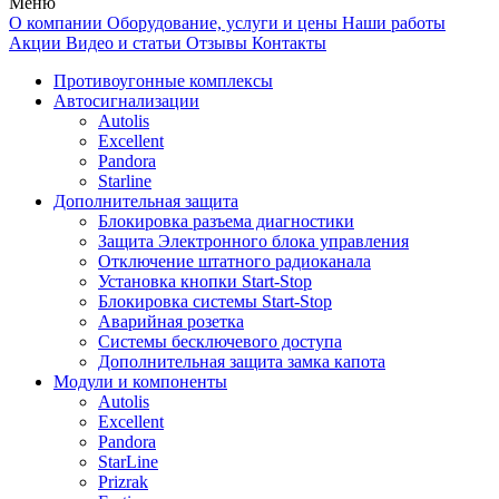
Меню
О компании
Оборудование, услуги и цены
Наши работы
Акции
Видео и статьи
Отзывы
Контакты
Противоугонные комплексы
Автосигнализации
Autolis
Excellent
Pandora
Starline
Дополнительная защита
Блокировка разъема диагностики
Защита Электронного блока управления
Отключение штатного радиоканала
Установка кнопки Start-Stop
Блокировка системы Start-Stop
Аварийная розетка
Системы бесключевого доступа
Дополнительная защита замка капота
Модули и компоненты
Autolis
Excellent
Pandora
StarLine
Prizrak