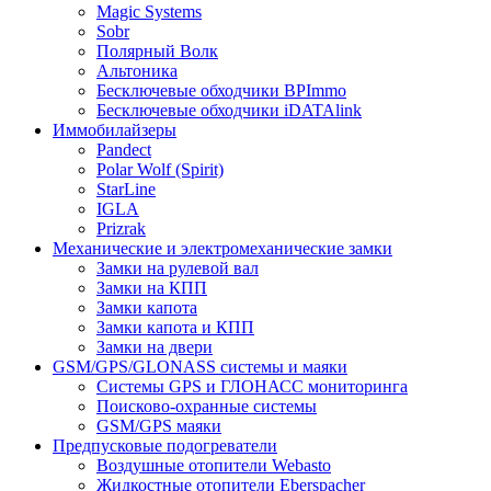
Magic Systems
Sobr
Полярный Волк
Альтоника
Бесключевые обходчики BPImmo
Бесключевые обходчики iDATAlink
Иммобилайзеры
Pandect
Polar Wolf (Spirit)
StarLine
IGLA
Prizrak
Механические и электромеханические замки
Замки на рулевой вал
Замки на КПП
Замки капота
Замки капота и КПП
Замки на двери
GSM/GPS/GLONASS системы и маяки
Системы GPS и ГЛОНАСС мониторинга
Поисково-охранные системы
GSM/GPS маяки
Предпусковые подогреватели
Воздушные отопители Webasto
Жидкостные отопители Eberspacher