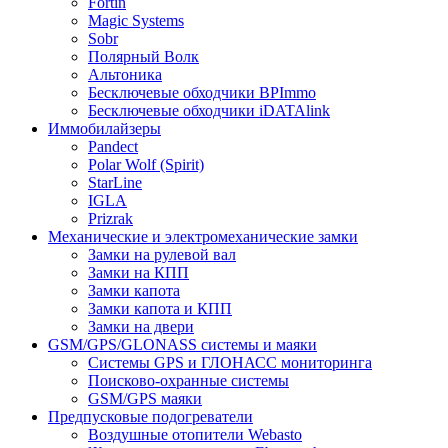
Fortin
Magic Systems
Sobr
Полярный Волк
Альтоника
Бесключевые обходчики BPImmo
Бесключевые обходчики iDATAlink
Иммобилайзеры
Pandect
Polar Wolf (Spirit)
StarLine
IGLA
Prizrak
Механические и электромеханические замки
Замки на рулевой вал
Замки на КПП
Замки капота
Замки капота и КПП
Замки на двери
GSM/GPS/GLONASS системы и маяки
Системы GPS и ГЛОНАСС мониторинга
Поисково-охранные системы
GSM/GPS маяки
Предпусковые подогреватели
Воздушные отопители Webasto