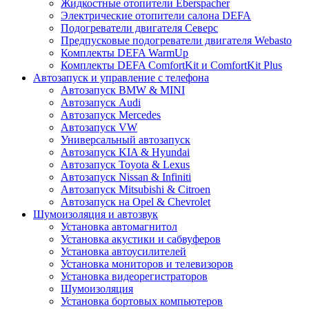
Жидкостные отопители Eberspacher
Электрические отопители салона DEFA
Подогреватели двигателя Северс
Предпусковые подогреватели двигателя Webasto
Комплекты DEFA WarmUp
Комплекты DEFA ComfortKit и ComfortKit Plus
Автозапуск и управление с телефона
Автозапуск BMW & MINI
Автозапуск Audi
Автозапуск Mercedes
Автозапуск VW
Универсальный автозапуск
Автозапуск KIA & Hyundai
Автозапуск Toyota & Lexus
Автозапуск Nissan & Infiniti
Автозапуск Mitsubishi & Citroen
Автозапуск на Opel & Chevrolet
Шумоизоляция и автозвук
Установка автомагнитол
Установка акустики и сабвуферов
Установка автоусилителей
Установка мониторов и телевизоров
Установка видеорегистраторов
Шумоизоляция
Установка бортовых компьютеров