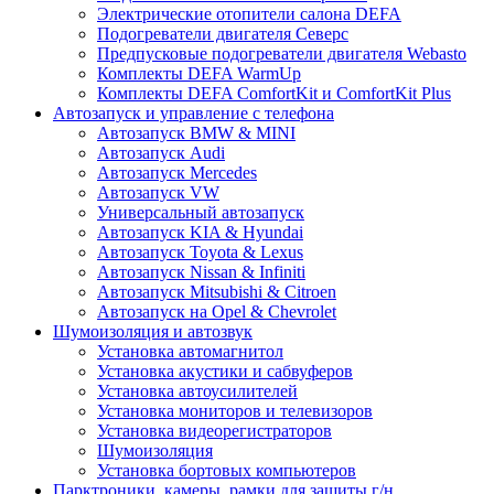
Электрические отопители салона DEFA
Подогреватели двигателя Северс
Предпусковые подогреватели двигателя Webasto
Комплекты DEFA WarmUp
Комплекты DEFA ComfortKit и ComfortKit Plus
Автозапуск и управление с телефона
Автозапуск BMW & MINI
Автозапуск Audi
Автозапуск Mercedes
Автозапуск VW
Универсальный автозапуск
Автозапуск KIA & Hyundai
Автозапуск Toyota & Lexus
Автозапуск Nissan & Infiniti
Автозапуск Mitsubishi & Citroen
Автозапуск на Opel & Chevrolet
Шумоизоляция и автозвук
Установка автомагнитол
Установка акустики и сабвуферов
Установка автоусилителей
Установка мониторов и телевизоров
Установка видеорегистраторов
Шумоизоляция
Установка бортовых компьютеров
Парктроники, камеры, рамки для защиты г/н