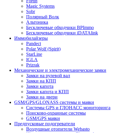
Fortin
Magic Systems
Sobr
Полярный Волк
Альтоника
Бесключевые обходчики BPImmo
Бесключевые обходчики iDATAlink
Иммобилайзеры
Pandect
Polar Wolf (Spirit)
StarLine
IGLA
Prizrak
Механические и электромеханические замки
Замки на рулевой вал
Замки на КПП
Замки капота
Замки капота и КПП
Замки на двери
GSM/GPS/GLONASS системы и маяки
Системы GPS и ГЛОНАСС мониторинга
Поисково-охранные системы
GSM/GPS маяки
Предпусковые подогреватели
Воздушные отопители Webasto