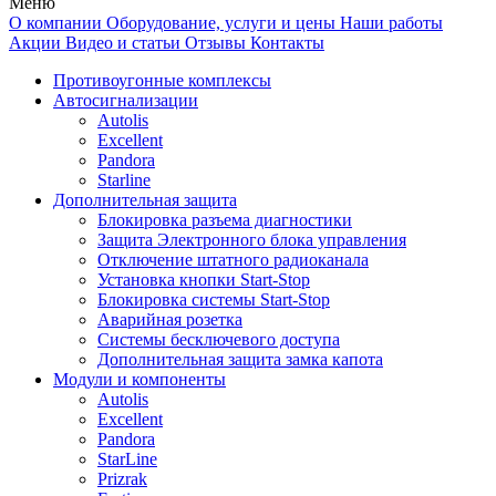
Меню
О компании
Оборудование, услуги и цены
Наши работы
Акции
Видео и статьи
Отзывы
Контакты
Противоугонные комплексы
Автосигнализации
Autolis
Excellent
Pandora
Starline
Дополнительная защита
Блокировка разъема диагностики
Защита Электронного блока управления
Отключение штатного радиоканала
Установка кнопки Start-Stop
Блокировка системы Start-Stop
Аварийная розетка
Системы бесключевого доступа
Дополнительная защита замка капота
Модули и компоненты
Autolis
Excellent
Pandora
StarLine
Prizrak