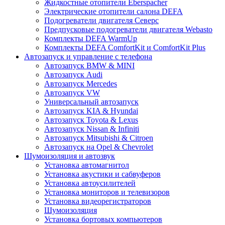
Жидкостные отопители Eberspacher
Электрические отопители салона DEFA
Подогреватели двигателя Северс
Предпусковые подогреватели двигателя Webasto
Комплекты DEFA WarmUp
Комплекты DEFA ComfortKit и ComfortKit Plus
Автозапуск и управление с телефона
Автозапуск BMW & MINI
Автозапуск Audi
Автозапуск Mercedes
Автозапуск VW
Универсальный автозапуск
Автозапуск KIA & Hyundai
Автозапуск Toyota & Lexus
Автозапуск Nissan & Infiniti
Автозапуск Mitsubishi & Citroen
Автозапуск на Opel & Chevrolet
Шумоизоляция и автозвук
Установка автомагнитол
Установка акустики и сабвуферов
Установка автоусилителей
Установка мониторов и телевизоров
Установка видеорегистраторов
Шумоизоляция
Установка бортовых компьютеров