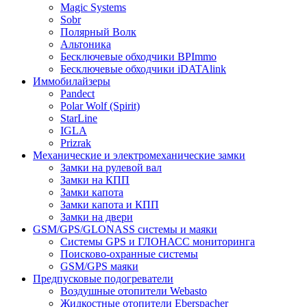
Magic Systems
Sobr
Полярный Волк
Альтоника
Бесключевые обходчики BPImmo
Бесключевые обходчики iDATAlink
Иммобилайзеры
Pandect
Polar Wolf (Spirit)
StarLine
IGLA
Prizrak
Механические и электромеханические замки
Замки на рулевой вал
Замки на КПП
Замки капота
Замки капота и КПП
Замки на двери
GSM/GPS/GLONASS системы и маяки
Системы GPS и ГЛОНАСС мониторинга
Поисково-охранные системы
GSM/GPS маяки
Предпусковые подогреватели
Воздушные отопители Webasto
Жидкостные отопители Eberspacher