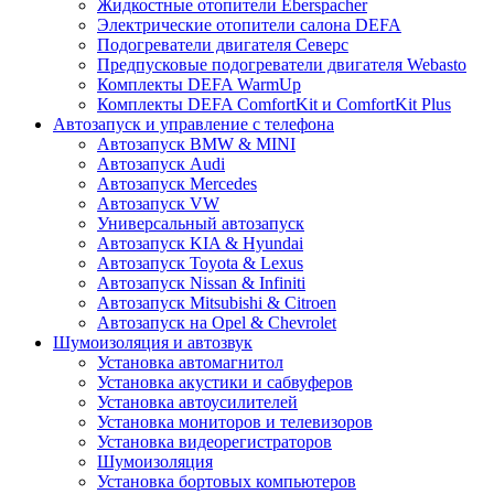
Жидкостные отопители Eberspacher
Электрические отопители салона DEFA
Подогреватели двигателя Северс
Предпусковые подогреватели двигателя Webasto
Комплекты DEFA WarmUp
Комплекты DEFA ComfortKit и ComfortKit Plus
Автозапуск и управление с телефона
Автозапуск BMW & MINI
Автозапуск Audi
Автозапуск Mercedes
Автозапуск VW
Универсальный автозапуск
Автозапуск KIA & Hyundai
Автозапуск Toyota & Lexus
Автозапуск Nissan & Infiniti
Автозапуск Mitsubishi & Citroen
Автозапуск на Opel & Chevrolet
Шумоизоляция и автозвук
Установка автомагнитол
Установка акустики и сабвуферов
Установка автоусилителей
Установка мониторов и телевизоров
Установка видеорегистраторов
Шумоизоляция
Установка бортовых компьютеров