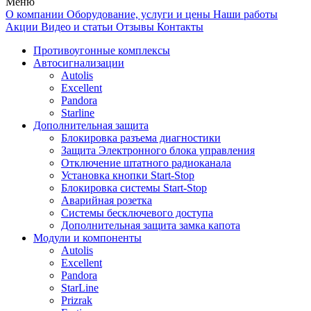
Меню
О компании
Оборудование, услуги и цены
Наши работы
Акции
Видео и статьи
Отзывы
Контакты
Противоугонные комплексы
Автосигнализации
Autolis
Excellent
Pandora
Starline
Дополнительная защита
Блокировка разъема диагностики
Защита Электронного блока управления
Отключение штатного радиоканала
Установка кнопки Start-Stop
Блокировка системы Start-Stop
Аварийная розетка
Системы бесключевого доступа
Дополнительная защита замка капота
Модули и компоненты
Autolis
Excellent
Pandora
StarLine
Prizrak