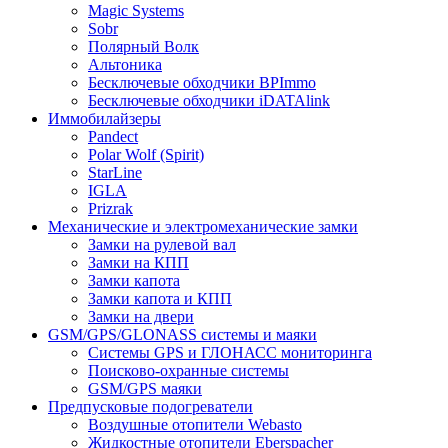
Magic Systems
Sobr
Полярный Волк
Альтоника
Бесключевые обходчики BPImmo
Бесключевые обходчики iDATAlink
Иммобилайзеры
Pandect
Polar Wolf (Spirit)
StarLine
IGLA
Prizrak
Механические и электромеханические замки
Замки на рулевой вал
Замки на КПП
Замки капота
Замки капота и КПП
Замки на двери
GSM/GPS/GLONASS системы и маяки
Системы GPS и ГЛОНАСС мониторинга
Поисково-охранные системы
GSM/GPS маяки
Предпусковые подогреватели
Воздушные отопители Webasto
Жидкостные отопители Eberspacher