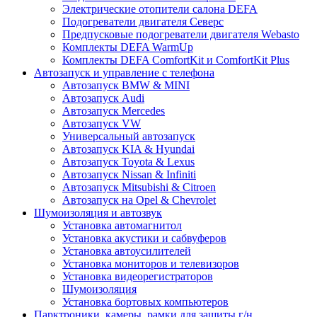
Электрические отопители салона DEFA
Подогреватели двигателя Северс
Предпусковые подогреватели двигателя Webasto
Комплекты DEFA WarmUp
Комплекты DEFA ComfortKit и ComfortKit Plus
Автозапуск и управление с телефона
Автозапуск BMW & MINI
Автозапуск Audi
Автозапуск Mercedes
Автозапуск VW
Универсальный автозапуск
Автозапуск KIA & Hyundai
Автозапуск Toyota & Lexus
Автозапуск Nissan & Infiniti
Автозапуск Mitsubishi & Citroen
Автозапуск на Opel & Chevrolet
Шумоизоляция и автозвук
Установка автомагнитол
Установка акустики и сабвуферов
Установка автоусилителей
Установка мониторов и телевизоров
Установка видеорегистраторов
Шумоизоляция
Установка бортовых компьютеров
Парктроники, камеры, рамки для защиты г/н