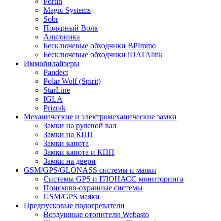
Fortin
Magic Systems
Sobr
Полярный Волк
Альтоника
Бесключевые обходчики BPImmo
Бесключевые обходчики iDATAlink
Иммобилайзеры
Pandect
Polar Wolf (Spirit)
StarLine
IGLA
Prizrak
Механические и электромеханические замки
Замки на рулевой вал
Замки на КПП
Замки капота
Замки капота и КПП
Замки на двери
GSM/GPS/GLONASS системы и маяки
Системы GPS и ГЛОНАСС мониторинга
Поисково-охранные системы
GSM/GPS маяки
Предпусковые подогреватели
Воздушные отопители Webasto