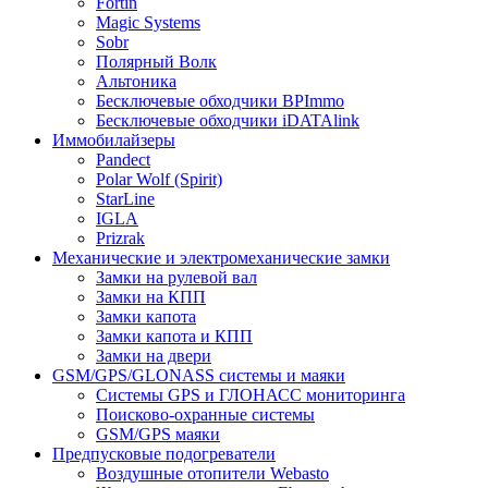
Fortin
Magic Systems
Sobr
Полярный Волк
Альтоника
Бесключевые обходчики BPImmo
Бесключевые обходчики iDATAlink
Иммобилайзеры
Pandect
Polar Wolf (Spirit)
StarLine
IGLA
Prizrak
Механические и электромеханические замки
Замки на рулевой вал
Замки на КПП
Замки капота
Замки капота и КПП
Замки на двери
GSM/GPS/GLONASS системы и маяки
Системы GPS и ГЛОНАСС мониторинга
Поисково-охранные системы
GSM/GPS маяки
Предпусковые подогреватели
Воздушные отопители Webasto