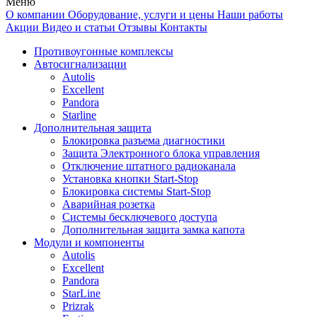
Меню
О компании
Оборудование, услуги и цены
Наши работы
Акции
Видео и статьи
Отзывы
Контакты
Противоугонные комплексы
Автосигнализации
Autolis
Excellent
Pandora
Starline
Дополнительная защита
Блокировка разъема диагностики
Защита Электронного блока управления
Отключение штатного радиоканала
Установка кнопки Start-Stop
Блокировка системы Start-Stop
Аварийная розетка
Системы бесключевого доступа
Дополнительная защита замка капота
Модули и компоненты
Autolis
Excellent
Pandora
StarLine
Prizrak