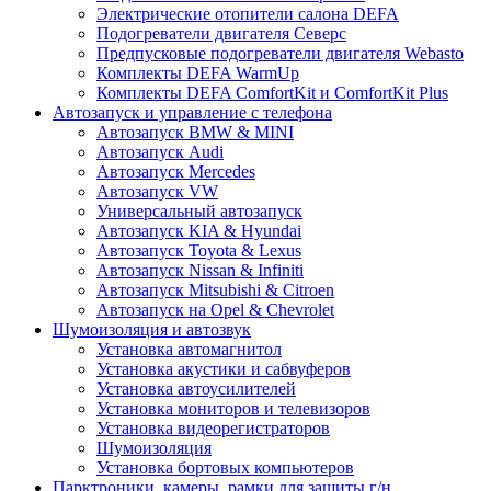
Электрические отопители салона DEFA
Подогреватели двигателя Северс
Предпусковые подогреватели двигателя Webasto
Комплекты DEFA WarmUp
Комплекты DEFA ComfortKit и ComfortKit Plus
Автозапуск и управление с телефона
Автозапуск BMW & MINI
Автозапуск Audi
Автозапуск Mercedes
Автозапуск VW
Универсальный автозапуск
Автозапуск KIA & Hyundai
Автозапуск Toyota & Lexus
Автозапуск Nissan & Infiniti
Автозапуск Mitsubishi & Citroen
Автозапуск на Opel & Chevrolet
Шумоизоляция и автозвук
Установка автомагнитол
Установка акустики и сабвуферов
Установка автоусилителей
Установка мониторов и телевизоров
Установка видеорегистраторов
Шумоизоляция
Установка бортовых компьютеров
Парктроники, камеры, рамки для защиты г/н