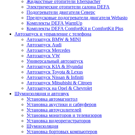
Жидкостные отопители Eberspacher
Электрические отопители салона DEFA
Подогреватели двигателя Северс
Предпусковые подогреватели двигателя Webasto
Комплекты DEFA WarmUp
Комплекты DEFA ComfortKit и ComfortKit Plus
Автозапуск и управление с телефона
Автозапуск BMW & MINI
Автозапуск Audi
Автозапуск Mercedes
Автозапуск VW
Универсальный автозапуск
Автозапуск KIA & Hyundai
Автозапуск Toyota & Lexus
Автозапуск Nissan & Infiniti
Автозапуск Mitsubishi & Citroen
Автозапуск на Opel & Chevrolet
Шумоизоляция и автозвук
Установка автомагнитол
Установка акустики и сабвуферов
Установка автоусилителей
Установка мониторов и телевизоров
Установка видеорегистраторов
Шумоизоляция
Установка бортовых компьютеров