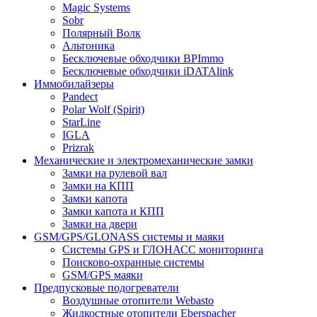
Magic Systems
Sobr
Полярный Волк
Альтоника
Бесключевые обходчики BPImmo
Бесключевые обходчики iDATAlink
Иммобилайзеры
Pandect
Polar Wolf (Spirit)
StarLine
IGLA
Prizrak
Механические и электромеханические замки
Замки на рулевой вал
Замки на КПП
Замки капота
Замки капота и КПП
Замки на двери
GSM/GPS/GLONASS системы и маяки
Системы GPS и ГЛОНАСС мониторинга
Поисково-охранные системы
GSM/GPS маяки
Предпусковые подогреватели
Воздушные отопители Webasto
Жидкостные отопители Eberspacher