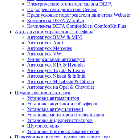
Электрические отопители салона DEFA
Подогреватели двигателя Северс
Предпусковые подогреватели двигателя Webasto
Комплекты DEFA WarmUp
Комплекты DEFA ComfortKit и ComfortKit Plus
Автозапуск и управление с телефона
Автозапуск BMW & MINI
Автозапуск Audi
Автозапуск Mercedes
Автозапуск VW
Универсальный автозапуск
Автозапуск KIA & Hyundai
Автозапуск Toyota & Lexus
Автозапуск Nissan & Infiniti
Автозапуск Mitsubishi & Citroen
Автозапуск на Opel & Chevrolet
Шумоизоляция и автозвук
Установка автомагнитол
Установка акустики и сабвуферов
Установка автоусилителей
Установка мониторов и телевизоров
Установка видеорегистраторов
Шумоизоляция
Установка бортовых компьютеров
Парктроники, камеры, рамки для защиты г/н