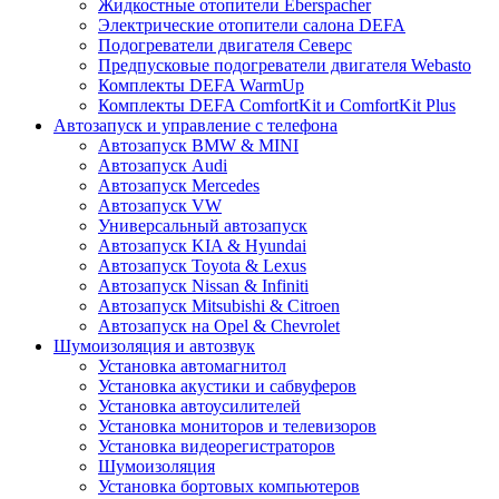
Жидкостные отопители Eberspacher
Электрические отопители салона DEFA
Подогреватели двигателя Северс
Предпусковые подогреватели двигателя Webasto
Комплекты DEFA WarmUp
Комплекты DEFA ComfortKit и ComfortKit Plus
Автозапуск и управление с телефона
Автозапуск BMW & MINI
Автозапуск Audi
Автозапуск Mercedes
Автозапуск VW
Универсальный автозапуск
Автозапуск KIA & Hyundai
Автозапуск Toyota & Lexus
Автозапуск Nissan & Infiniti
Автозапуск Mitsubishi & Citroen
Автозапуск на Opel & Chevrolet
Шумоизоляция и автозвук
Установка автомагнитол
Установка акустики и сабвуферов
Установка автоусилителей
Установка мониторов и телевизоров
Установка видеорегистраторов
Шумоизоляция
Установка бортовых компьютеров