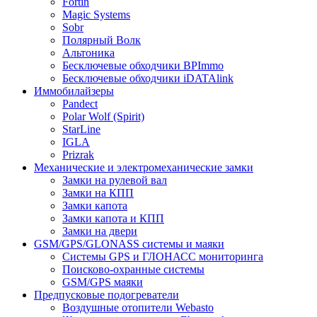
Fortin
Magic Systems
Sobr
Полярный Волк
Альтоника
Бесключевые обходчики BPImmo
Бесключевые обходчики iDATAlink
Иммобилайзеры
Pandect
Polar Wolf (Spirit)
StarLine
IGLA
Prizrak
Механические и электромеханические замки
Замки на рулевой вал
Замки на КПП
Замки капота
Замки капота и КПП
Замки на двери
GSM/GPS/GLONASS системы и маяки
Системы GPS и ГЛОНАСС мониторинга
Поисково-охранные системы
GSM/GPS маяки
Предпусковые подогреватели
Воздушные отопители Webasto