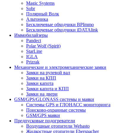
Magic Systems
Sobr
Полярный Волк
Альтоника
Бесключевые обходчики BPImmo
Бесключевые обходчики iDATAlink
Иммобилайзеры
Pandect
Polar Wolf (Spirit)
StarLine
IGLA
Prizrak
Механические и электромеханические замки
Замки на рулевой вал
Замки на КПП
Замки капота
Замки капота и КПП
Замки на двери
GSM/GPS/GLONASS системы и маяки
Системы GPS и ГЛОНАСС мониторинга
Поисково-охранные системы
GSM/GPS маяки
Предпусковые подогреватели
Воздушные отопители Webasto
Жидкостные отопители Eberspacher