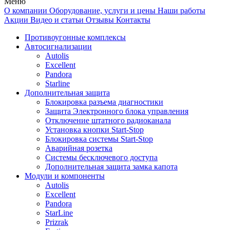
Меню
О компании
Оборудование, услуги и цены
Наши работы
Акции
Видео и статьи
Отзывы
Контакты
Противоугонные комплексы
Автосигнализации
Autolis
Excellent
Pandora
Starline
Дополнительная защита
Блокировка разъема диагностики
Защита Электронного блока управления
Отключение штатного радиоканала
Установка кнопки Start-Stop
Блокировка системы Start-Stop
Аварийная розетка
Системы бесключевого доступа
Дополнительная защита замка капота
Модули и компоненты
Autolis
Excellent
Pandora
StarLine
Prizrak