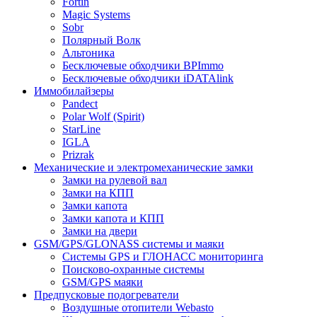
Fortin
Magic Systems
Sobr
Полярный Волк
Альтоника
Бесключевые обходчики BPImmo
Бесключевые обходчики iDATAlink
Иммобилайзеры
Pandect
Polar Wolf (Spirit)
StarLine
IGLA
Prizrak
Механические и электромеханические замки
Замки на рулевой вал
Замки на КПП
Замки капота
Замки капота и КПП
Замки на двери
GSM/GPS/GLONASS системы и маяки
Системы GPS и ГЛОНАСС мониторинга
Поисково-охранные системы
GSM/GPS маяки
Предпусковые подогреватели
Воздушные отопители Webasto