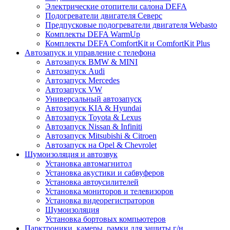
Электрические отопители салона DEFA
Подогреватели двигателя Северс
Предпусковые подогреватели двигателя Webasto
Комплекты DEFA WarmUp
Комплекты DEFA ComfortKit и ComfortKit Plus
Автозапуск и управление с телефона
Автозапуск BMW & MINI
Автозапуск Audi
Автозапуск Mercedes
Автозапуск VW
Универсальный автозапуск
Автозапуск KIA & Hyundai
Автозапуск Toyota & Lexus
Автозапуск Nissan & Infiniti
Автозапуск Mitsubishi & Citroen
Автозапуск на Opel & Chevrolet
Шумоизоляция и автозвук
Установка автомагнитол
Установка акустики и сабвуферов
Установка автоусилителей
Установка мониторов и телевизоров
Установка видеорегистраторов
Шумоизоляция
Установка бортовых компьютеров
Парктроники, камеры, рамки для защиты г/н