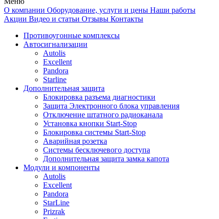
Меню
О компании
Оборудование, услуги и цены
Наши работы
Акции
Видео и статьи
Отзывы
Контакты
Противоугонные комплексы
Автосигнализации
Autolis
Excellent
Pandora
Starline
Дополнительная защита
Блокировка разъема диагностики
Защита Электронного блока управления
Отключение штатного радиоканала
Установка кнопки Start-Stop
Блокировка системы Start-Stop
Аварийная розетка
Системы бесключевого доступа
Дополнительная защита замка капота
Модули и компоненты
Autolis
Excellent
Pandora
StarLine
Prizrak