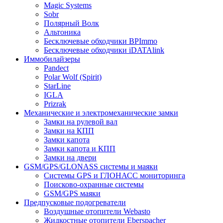
Magic Systems
Sobr
Полярный Волк
Альтоника
Бесключевые обходчики BPImmo
Бесключевые обходчики iDATAlink
Иммобилайзеры
Pandect
Polar Wolf (Spirit)
StarLine
IGLA
Prizrak
Механические и электромеханические замки
Замки на рулевой вал
Замки на КПП
Замки капота
Замки капота и КПП
Замки на двери
GSM/GPS/GLONASS системы и маяки
Системы GPS и ГЛОНАСС мониторинга
Поисково-охранные системы
GSM/GPS маяки
Предпусковые подогреватели
Воздушные отопители Webasto
Жидкостные отопители Eberspacher