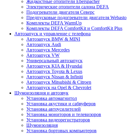
Жидкостные отопители Eberspacher
Электрические отопители салона DEFA
Подогреватели двигателя Северс
Предпусковые подогреватели двигателя Webasto
Комплекты DEFA WarmUp
Комплекты DEFA ComfortKit и ComfortKit Plus
Автозапуск и управление с телефона
Автозапуск BMW & MINI
Автозапуск Audi
Автозапуск Mercedes
Автозапуск VW
Универсальный автозапуск
Автозапуск KIA & Hyundai
Автозапуск Toyota & Lexus
Автозапуск Nissan & Infiniti
Автозапуск Mitsubishi & Citroen
Автозапуск на Opel & Chevrolet
Шумоизоляция и автозвук
Установка автомагнитол
Установка акустики и сабвуферов
Установка автоусилителей
Установка мониторов и телевизоров
Установка видеорегистраторов
Шумоизоляция
Установка бортовых компьютеров