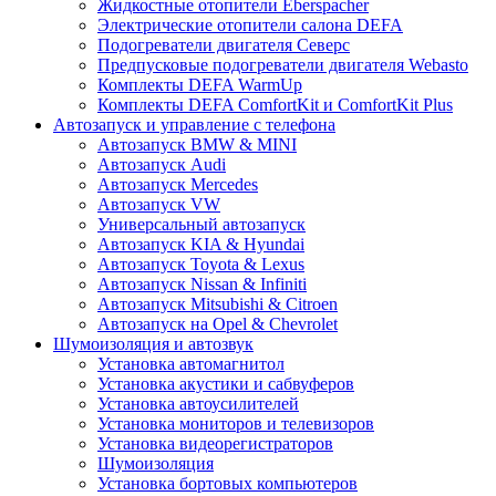
Жидкостные отопители Eberspacher
Электрические отопители салона DEFA
Подогреватели двигателя Северс
Предпусковые подогреватели двигателя Webasto
Комплекты DEFA WarmUp
Комплекты DEFA ComfortKit и ComfortKit Plus
Автозапуск и управление с телефона
Автозапуск BMW & MINI
Автозапуск Audi
Автозапуск Mercedes
Автозапуск VW
Универсальный автозапуск
Автозапуск KIA & Hyundai
Автозапуск Toyota & Lexus
Автозапуск Nissan & Infiniti
Автозапуск Mitsubishi & Citroen
Автозапуск на Opel & Chevrolet
Шумоизоляция и автозвук
Установка автомагнитол
Установка акустики и сабвуферов
Установка автоусилителей
Установка мониторов и телевизоров
Установка видеорегистраторов
Шумоизоляция
Установка бортовых компьютеров