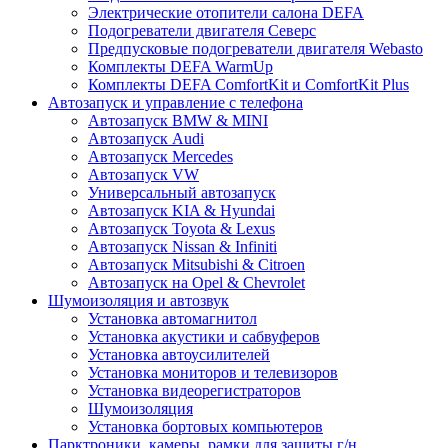
Электрические отопители салона DEFA
Подогреватели двигателя Северс
Предпусковые подогреватели двигателя Webasto
Комплекты DEFA WarmUp
Комплекты DEFA ComfortKit и ComfortKit Plus
Автозапуск и управление с телефона
Автозапуск BMW & MINI
Автозапуск Audi
Автозапуск Mercedes
Автозапуск VW
Универсальный автозапуск
Автозапуск KIA & Hyundai
Автозапуск Toyota & Lexus
Автозапуск Nissan & Infiniti
Автозапуск Mitsubishi & Citroen
Автозапуск на Opel & Chevrolet
Шумоизоляция и автозвук
Установка автомагнитол
Установка акустики и сабвуферов
Установка автоусилителей
Установка мониторов и телевизоров
Установка видеорегистраторов
Шумоизоляция
Установка бортовых компьютеров
Парктроники, камеры, рамки для защиты г/н