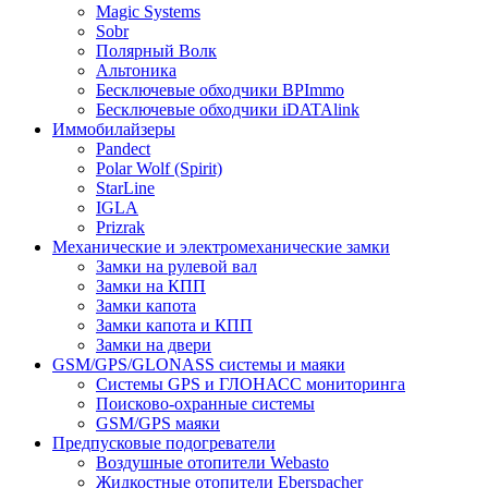
Magic Systems
Sobr
Полярный Волк
Альтоника
Бесключевые обходчики BPImmo
Бесключевые обходчики iDATAlink
Иммобилайзеры
Pandect
Polar Wolf (Spirit)
StarLine
IGLA
Prizrak
Механические и электромеханические замки
Замки на рулевой вал
Замки на КПП
Замки капота
Замки капота и КПП
Замки на двери
GSM/GPS/GLONASS системы и маяки
Системы GPS и ГЛОНАСС мониторинга
Поисково-охранные системы
GSM/GPS маяки
Предпусковые подогреватели
Воздушные отопители Webasto
Жидкостные отопители Eberspacher