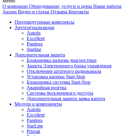
Меню
О компании
Оборудование, услуги и цены
Наши работы
Акции
Видео и статьи
Отзывы
Контакты
Противоугонные комплексы
Автосигнализации
Autolis
Excellent
Pandora
Starline
Дополнительная защита
Блокировка разъема диагностики
Защита Электронного блока управления
Отключение штатного радиоканала
Установка кнопки Start-Stop
Блокировка системы Start-Stop
Аварийная розетка
Системы бесключевого доступа
Дополнительная защита замка капота
Модули и компоненты
Autolis
Excellent
Pandora
StarLine
Prizrak