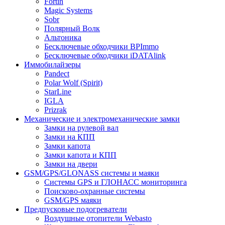
Fortin
Magic Systems
Sobr
Полярный Волк
Альтоника
Бесключевые обходчики BPImmo
Бесключевые обходчики iDATAlink
Иммобилайзеры
Pandect
Polar Wolf (Spirit)
StarLine
IGLA
Prizrak
Механические и электромеханические замки
Замки на рулевой вал
Замки на КПП
Замки капота
Замки капота и КПП
Замки на двери
GSM/GPS/GLONASS системы и маяки
Системы GPS и ГЛОНАСС мониторинга
Поисково-охранные системы
GSM/GPS маяки
Предпусковые подогреватели
Воздушные отопители Webasto