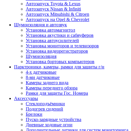
Автозапуск Toyota & Lexus
Автозапуск Nissan & Infiniti
Автозапуск Mitsubishi & Citroen
Автозапуск на Opel & Chevrolet
Шумоизоляция и автозвук
Установка автомагнитол
Установка акустики и сабвуферов
Установка автоусилителей
Установка мониторов и телевизоров
Установка видеорегистраторов
Шумоизоляция
Установка бортовых компьютеров
Парктроники, камеры, рамки для защиты г/н
4-х датчиковые
8-ми датчиковые
Камеры заднего вида
Камеры переднего обзора
Рамки для защиты Гос. Номера
Аксессуары
Стеклоподъёмники
Подогрев сидений
Брелоки
Пуско-зарядные устройства
Дневные ходовые огни
Дополнительные датчики для систем мониторинга