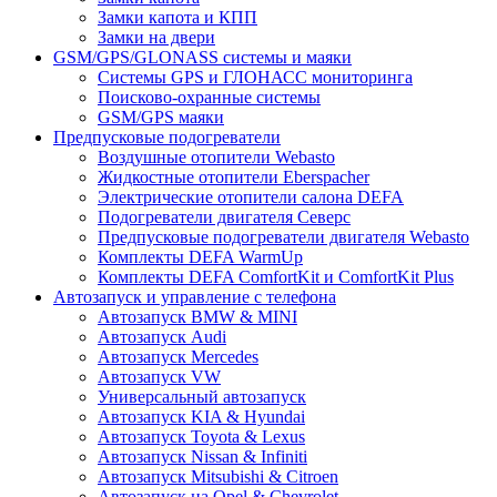
Замки капота и КПП
Замки на двери
GSM/GPS/GLONASS системы и маяки
Системы GPS и ГЛОНАСС мониторинга
Поисково-охранные системы
GSM/GPS маяки
Предпусковые подогреватели
Воздушные отопители Webasto
Жидкостные отопители Eberspacher
Электрические отопители салона DEFA
Подогреватели двигателя Северс
Предпусковые подогреватели двигателя Webasto
Комплекты DEFA WarmUp
Комплекты DEFA ComfortKit и ComfortKit Plus
Автозапуск и управление с телефона
Автозапуск BMW & MINI
Автозапуск Audi
Автозапуск Mercedes
Автозапуск VW
Универсальный автозапуск
Автозапуск KIA & Hyundai
Автозапуск Toyota & Lexus
Автозапуск Nissan & Infiniti
Автозапуск Mitsubishi & Citroen
Автозапуск на Opel & Chevrolet