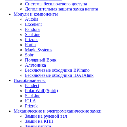
Системы бесключевого доступа
Дополнительная защита замка капота
Модули и компоненты
Autolis
Excellent
Pandora
StarLine
Prizrak
Fortin
Magic Systems
Sobr
Полярный Волк
Альтоника
Бесключевые обходчики BPImmo
Бесключевые обходчики iDATAlink
Иммобилайзеры
Pandect
Polar Wolf (Spirit)
StarLine
IGLA
Prizrak
Механические и электромеханические замки
Замки на рулевой вал
Замки на КПП
Замки капота