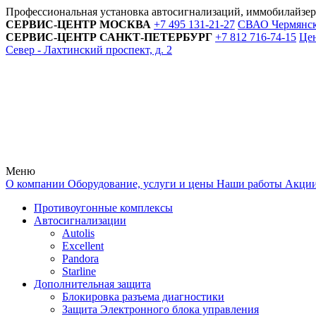
Профессиональная установка автосигнализаций, иммобилайзе
СЕРВИС-ЦЕНТР
МОСКВА
+7 495
131-21-27
СВАО Чермянский
СЕРВИС-ЦЕНТР
САНКТ-ПЕТЕРБУРГ
+7 812
716-74-15
Цен
Север - Лахтинский проспект, д. 2
Меню
О компании
Оборудование, услуги и цены
Наши работы
Акци
Противоугонные комплексы
Автосигнализации
Autolis
Excellent
Pandora
Starline
Дополнительная защита
Блокировка разъема диагностики
Защита Электронного блока управления