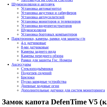
Шумоизоляция и автозвук
Установка автомагнитол
Установка акустики и сабвуферов
Установка автоусилителей
Установка мониторов и телевизоров
Установка видеорегистраторов
Шумоизоляция
Установка бортовых компьютеров
Парктроники, камеры, рамки для защиты г/н
4-х датчиковые
8-ми датчиковые
Камеры заднего вида
Камеры переднего обзора
Рамки для защиты Гос. Номера
Аксессуары
Стеклоподъёмники
Подогрев сидений
Брелоки
Пуско-зарядные устройства
Дневные ходовые огни
Дополнительные датчики для систем мониторинга
Замок капота DefenTime V5 (к