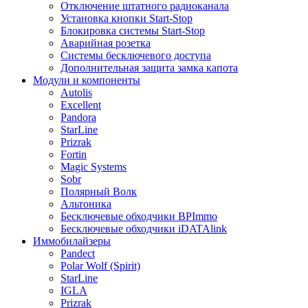
Отключение штатного радиоканала
Установка кнопки Start-Stop
Блокировка системы Start-Stop
Аварийная розетка
Системы бесключевого доступа
Дополнительная защита замка капота
Модули и компоненты
Autolis
Excellent
Pandora
StarLine
Prizrak
Fortin
Magic Systems
Sobr
Полярный Волк
Альтоника
Бесключевые обходчики BPImmo
Бесключевые обходчики iDATAlink
Иммобилайзеры
Pandect
Polar Wolf (Spirit)
StarLine
IGLA
Prizrak