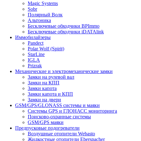
Magic Systems
Sobr
Полярный Волк
Альтоника
Бесключевые обходчики BPImmo
Бесключевые обходчики iDATAlink
Иммобилайзеры
Pandect
Polar Wolf (Spirit)
StarLine
IGLA
Prizrak
Механические и электромеханические замки
Замки на рулевой вал
Замки на КПП
Замки капота
Замки капота и КПП
Замки на двери
GSM/GPS/GLONASS системы и маяки
Системы GPS и ГЛОНАСС мониторинга
Поисково-охранные системы
GSM/GPS маяки
Предпусковые подогреватели
Воздушные отопители Webasto
Жидкостные отопители Eberspacher