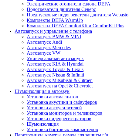
Электрические отопители салона DEFA
Подогреватели двигателя Северс
Предпусковые подогреватели двигателя Webasto
Комплекты DEFA WarmUp
Комплекты DEFA ComfortKit и ComfortKit Plus
Автозапуск и управление с телефона
Автозапуск BMW & MINI
Автозапуск Audi
Автозапуск Mercedes
Автозапуск VW
Универсальный автозапуск
Автозапуск KIA & Hyundai
Автозапуск Toyota & Lexus
Автозапуск Nissan & Infiniti
Автозапуск Mitsubishi & Citroen
Автозапуск на Opel & Chevrolet
Шумоизоляция и автозвук
Установка автомагнитол
Установка акустики и сабвуферов
Установка автоусилителей
Установка мониторов и телевизоров
Установка видеорегистраторов
Шумоизоляция
Установка бортовых компьютеров
Парктроники, камеры, рамки для защиты г/н