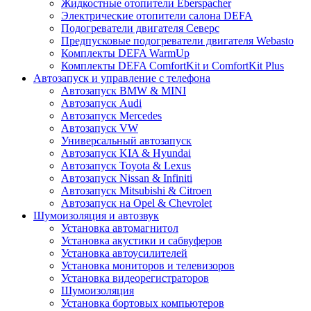
Жидкостные отопители Eberspacher
Электрические отопители салона DEFA
Подогреватели двигателя Северс
Предпусковые подогреватели двигателя Webasto
Комплекты DEFA WarmUp
Комплекты DEFA ComfortKit и ComfortKit Plus
Автозапуск и управление с телефона
Автозапуск BMW & MINI
Автозапуск Audi
Автозапуск Mercedes
Автозапуск VW
Универсальный автозапуск
Автозапуск KIA & Hyundai
Автозапуск Toyota & Lexus
Автозапуск Nissan & Infiniti
Автозапуск Mitsubishi & Citroen
Автозапуск на Opel & Chevrolet
Шумоизоляция и автозвук
Установка автомагнитол
Установка акустики и сабвуферов
Установка автоусилителей
Установка мониторов и телевизоров
Установка видеорегистраторов
Шумоизоляция
Установка бортовых компьютеров