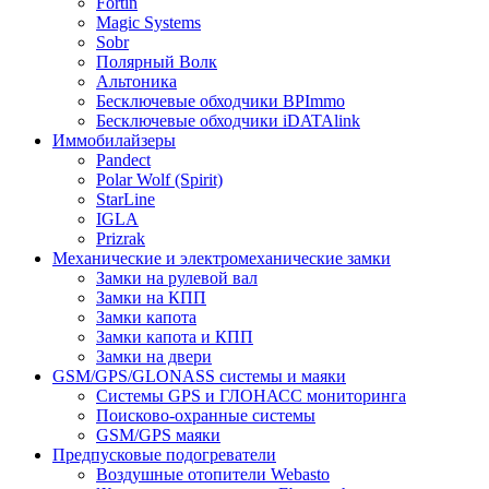
Fortin
Magic Systems
Sobr
Полярный Волк
Альтоника
Бесключевые обходчики BPImmo
Бесключевые обходчики iDATAlink
Иммобилайзеры
Pandect
Polar Wolf (Spirit)
StarLine
IGLA
Prizrak
Механические и электромеханические замки
Замки на рулевой вал
Замки на КПП
Замки капота
Замки капота и КПП
Замки на двери
GSM/GPS/GLONASS системы и маяки
Системы GPS и ГЛОНАСС мониторинга
Поисково-охранные системы
GSM/GPS маяки
Предпусковые подогреватели
Воздушные отопители Webasto