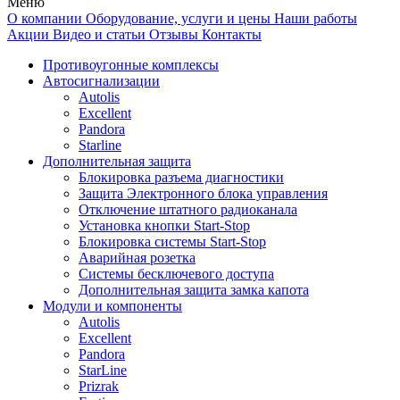
Меню
О компании
Оборудование, услуги и цены
Наши работы
Акции
Видео и статьи
Отзывы
Контакты
Противоугонные комплексы
Автосигнализации
Autolis
Excellent
Pandora
Starline
Дополнительная защита
Блокировка разъема диагностики
Защита Электронного блока управления
Отключение штатного радиоканала
Установка кнопки Start-Stop
Блокировка системы Start-Stop
Аварийная розетка
Системы бесключевого доступа
Дополнительная защита замка капота
Модули и компоненты
Autolis
Excellent
Pandora
StarLine
Prizrak