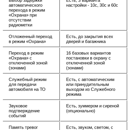
Выбор задержки
Есть, З варианта
автоматического
настройки - 10с, 30с и 60с
перехода в режим
«Охрана» при
отсутствии
радиометки
Отложенный переход
Есть, до закрытия всех
в режим «Охрана»
дверей и багажника
Переход в режим
16 базовых вариантов
«Охрана» с
постановки в охрану с
отключенной зоной
отключенной зоной
(зонами)
(зонами)
Служебный режим
Есть, с автоматическим
для передачи
или принудительным
автомобиля на ТО
выходом из Служебного
режима
Звуковое
Есть, зуммером и сиреной
подтверждение
(опционально)
событий
Память тревог
Есть, звуком, светом, с