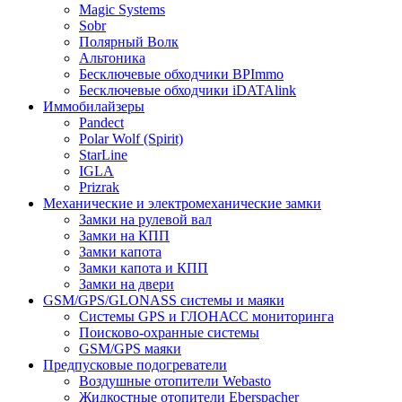
Magic Systems
Sobr
Полярный Волк
Альтоника
Бесключевые обходчики BPImmo
Бесключевые обходчики iDATAlink
Иммобилайзеры
Pandect
Polar Wolf (Spirit)
StarLine
IGLA
Prizrak
Механические и электромеханические замки
Замки на рулевой вал
Замки на КПП
Замки капота
Замки капота и КПП
Замки на двери
GSM/GPS/GLONASS системы и маяки
Системы GPS и ГЛОНАСС мониторинга
Поисково-охранные системы
GSM/GPS маяки
Предпусковые подогреватели
Воздушные отопители Webasto
Жидкостные отопители Eberspacher