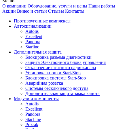
Меню
О компании
Оборудование, услуги и цены
Наши работы
Акции
Видео и статьи
Отзывы
Контакты
Противоугонные комплексы
Автосигнализации
Autolis
Excellent
Pandora
Starline
Дополнительная защита
Блокировка разъема диагностики
Защита Электронного блока управления
Отключение штатного радиоканала
Установка кнопки Start-Stop
Блокировка системы Start-Stop
Аварийная розетка
Системы бесключевого доступа
Дополнительная защита замка капота
Модули и компоненты
Autolis
Excellent
Pandora
StarLine
Prizrak