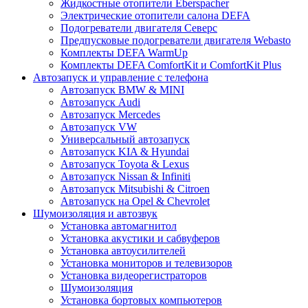
Жидкостные отопители Eberspacher
Электрические отопители салона DEFA
Подогреватели двигателя Северс
Предпусковые подогреватели двигателя Webasto
Комплекты DEFA WarmUp
Комплекты DEFA ComfortKit и ComfortKit Plus
Автозапуск и управление с телефона
Автозапуск BMW & MINI
Автозапуск Audi
Автозапуск Mercedes
Автозапуск VW
Универсальный автозапуск
Автозапуск KIA & Hyundai
Автозапуск Toyota & Lexus
Автозапуск Nissan & Infiniti
Автозапуск Mitsubishi & Citroen
Автозапуск на Opel & Chevrolet
Шумоизоляция и автозвук
Установка автомагнитол
Установка акустики и сабвуферов
Установка автоусилителей
Установка мониторов и телевизоров
Установка видеорегистраторов
Шумоизоляция
Установка бортовых компьютеров