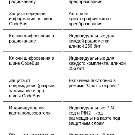
радиоканалу
преобразования
Защита передачи
Алгоритм
информации по шине
криптографического
CodeBus
преобразования
Ключи шифрования в
Индивидуальные для
радиоканале
каждой радиометки,
длиной 256 бит
Ключи шифрования в
Индивидуальные для
шине CodeBus
каждого комплекта, длиной
256 бит
Защита от
Включена постоянно в
повреждения (разрыв,
режиме "Снят с охраны"
замыкание и пр.)
шины CodeBus
Индивидуальная
Индивидуальные PIN –
карта пользователя
код и PIN2 – код
размещены на карте под
защитным слоем