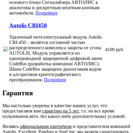
основого блока Сигналайзера АВТОЛИС к
аналоговы и дискретным штатным кнопкам
автомобиля.
Подробнее
Autolis CBI450
Удаленный интеллектуальный модуль Autolis
CBI-450 – является составной частью
распределенного комплекса защиты от угона
4100 руб.
AUTOLIS. Модуль управляется по
однопроводной защищенной цифровой шине
CodeBus (разработка компании АВТОЛИС).
Шина CodeBus защищена диалоговым кодом
и алгоритмом криптографического
преобразования.
Подробнее
Гарантия
Мы настолько уверены в качестве наших услуг, что
предоставляем вам
гарантию на 5 лет
, т.е. на все время
пользования авто, без каких-либо дополнительных условий.
Являясь
официальным партнёром
и представителем компаний
Autolis, Excellent, Pandora и StarLine, мы можем гарантировать