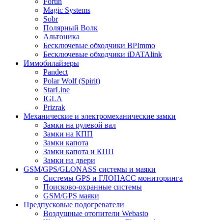
Fortin
Magic Systems
Sobr
Полярный Волк
Альтоника
Бесключевые обходчики BPImmo
Бесключевые обходчики iDATAlink
Иммобилайзеры
Pandect
Polar Wolf (Spirit)
StarLine
IGLA
Prizrak
Механические и электромеханические замки
Замки на рулевой вал
Замки на КПП
Замки капота
Замки капота и КПП
Замки на двери
GSM/GPS/GLONASS системы и маяки
Системы GPS и ГЛОНАСС мониторинга
Поисково-охранные системы
GSM/GPS маяки
Предпусковые подогреватели
Воздушные отопители Webasto