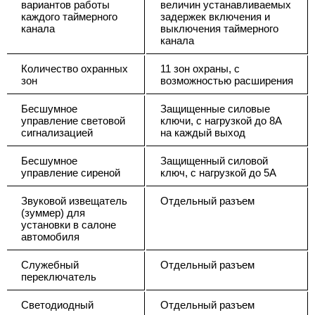
вариантов работы
величин устанавливаемых
каждого таймерного
задержек включения и
канала
выключения таймерного
канала
Количество охранных
11 зон охраны, с
зон
возможностью расширения
Бесшумное
Защищенные силовые
управление световой
ключи, с нагрузкой до 8А
сигнализацией
на каждый выход
Бесшумное
Защищенный силовой
управление сиреной
ключ, с нагрузкой до 5А
Звуковой извещатель
Отдельный разъем
(зуммер) для
установки в салоне
автомобиля
Служебный
Отдельный разъем
переключатель
Светодиодный
Отдельный разъем