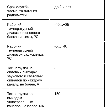
Срок службы
до 2-х лет
элемента питания
радиометки
Рабочий
-40…+85
температурный
диапазон основного
блока системы, ?С
Рабочий
-5…+40
температурный
диапазон радиометки,
?С
Ток нагрузки на
8
силовых выходах
звукового и световых
сигналов по каждому
каналу, не более, А
Ток нагрузки по
150
выходам
универсальных
каналов, не более, мА