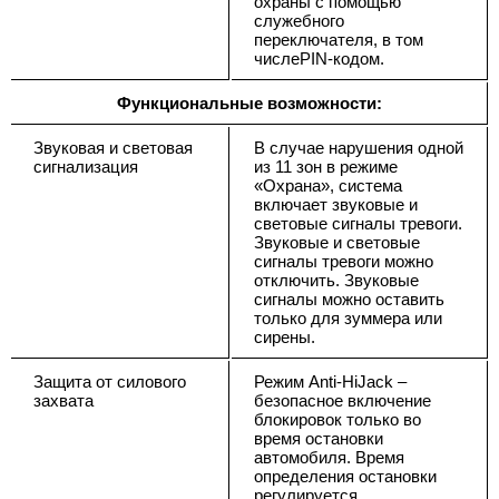
охраны с помощью
служебного
переключателя, в том
числеPIN-кодом.
Функциональные возможности:
Звуковая и световая
В случае нарушения одной
сигнализация
из 11 зон в режиме
«Охрана», система
включает звуковые и
световые сигналы тревоги.
Звуковые и световые
сигналы тревоги можно
отключить. Звуковые
сигналы можно оставить
только для зуммера или
сирены.
Защита от силового
Режим Anti-HiJack –
захвата
безопасное включение
блокировок только во
время остановки
автомобиля. Время
определения остановки
регулируется,