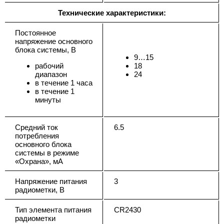
Технические характеристики:
Постоянное
напряжение основного
блока системы, В
9…15
рабочий
18
диапазон
24
в течение 1 часа
в течение 1
минуты
Средний ток
6.5
потребления
основного блока
системы в режиме
«Охрана», мА
Напряжение питания
3
радиометки, В
Тип элемента питания
CR2430
радиометки