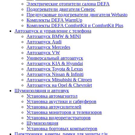
Электрические отопители салона DEFA
Подогреватели двигателя Северс
Предпусковые подогреватели двигателя Webasto
Комплекты DEFA WarmUp
Комплекты DEFA ComfortKit и ComfortKit Plus
Автозапуск и управление с телефона
Автозапуск BMW & MINI
Автозапуск Audi
Автозапуск Mercedes
Автозапуск VW
Универсальный автозапуск
Автозапуск KIA & Hyundai
Автозапуск Toyota & Lexus
Автозапуск Nissan & Infiniti
Автозапуск Mitsubishi & Citroen
Автозапуск на Opel & Chevrolet
Шумоизоляция и автозвук
Установка автомагнитол
Установка акустики и сабвуферов
Установка автоусилителей
Установка мониторов и телевизоров
Установка видеорегистраторов
Шумоизоляция
Установка бортовых компьютеров
Парктроники, камеры, рамки для защиты г/н