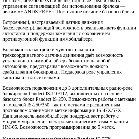
DeLuxe1500i/2000/DXL и выше, позволяет реализовать
управление сигнализацией без использования брелока —
режим «HANDS FREE». Постоянное питание базового блока.
Встроенный, настраиваемый датчик движения
(акселерометр), дающий возможность реализовывать функции
автостарта и поддержки зажигания с сохранением
противоугонной функции иммобилайзера.
Возможность настройки чувствительности
трёхкоординатного датчика движения даёт возможность
устанавливать иммобилайзер абсолютно на любой
автомобиль, предотвращая возможность ложного
срабатывания блокировки. Поддержка реле управления
капотом и стоп-сигналами.
Возможность подключения до 3 дополнительных радио-реле
блокировок Pandect IS-110/112, выполненных на основе
базового блока Pandect IS-250. Возможность работы с метками
от моделей IS-250/350, так и с метками с расширенным
протоколом хранимой в метке информации IS-47Х/57Х.
Данная модель иммобилайзера поддерживает работу с
модулем управления электро-механическим замком капота
HM-05. Возможность программирования до 5 меток.