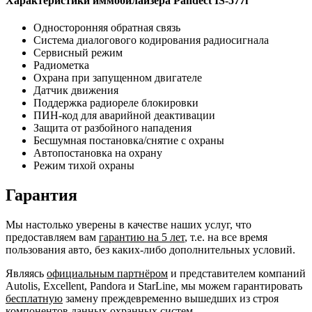
Характеристики иммобилайзера Pandect IS-577i
Односторонняя обратная связь
Система диалогового кодирования радиосигнала
Сервисный режим
Радиометка
Охрана при запущенном двигателе
Датчик движения
Поддержка радиореле блокировки
ПИН-код для аварийной деактивации
Защита от разбойного нападения
Бесшумная постановка/снятие с охраны
Автопостановка на охрану
Режим тихой охраны
Гарантия
Мы настолько уверены в качестве наших услуг, что
предоставляем вам
гарантию на 5 лет
, т.е. на все время
пользования авто, без каких-либо дополнительных условий.
Являясь
официальным партнёром
и представителем компаний
Autolis, Excellent, Pandora и StarLine, мы можем гарантировать
бесплатную
замену преждевременно вышедших из строя
компонентов данных охранных систем.