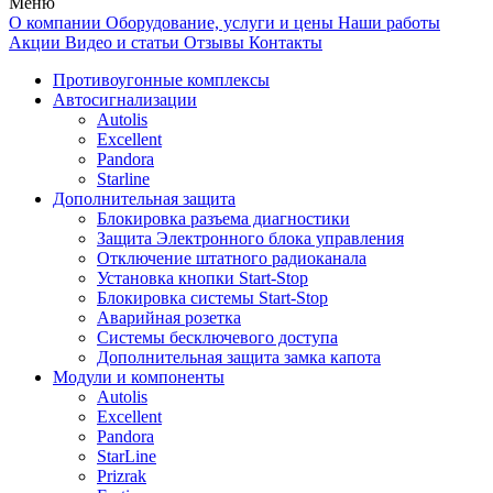
Меню
О компании
Оборудование, услуги и цены
Наши работы
Акции
Видео и статьи
Отзывы
Контакты
Противоугонные комплексы
Автосигнализации
Autolis
Excellent
Pandora
Starline
Дополнительная защита
Блокировка разъема диагностики
Защита Электронного блока управления
Отключение штатного радиоканала
Установка кнопки Start-Stop
Блокировка системы Start-Stop
Аварийная розетка
Системы бесключевого доступа
Дополнительная защита замка капота
Модули и компоненты
Autolis
Excellent
Pandora
StarLine
Prizrak