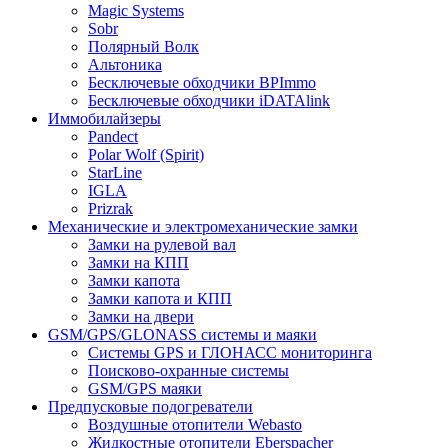
Magic Systems
Sobr
Полярный Волк
Альтоника
Бесключевые обходчики BPImmo
Бесключевые обходчики iDATAlink
Иммобилайзеры
Pandect
Polar Wolf (Spirit)
StarLine
IGLA
Prizrak
Механические и электромеханические замки
Замки на рулевой вал
Замки на КПП
Замки капота
Замки капота и КПП
Замки на двери
GSM/GPS/GLONASS системы и маяки
Системы GPS и ГЛОНАСС мониторинга
Поисково-охранные системы
GSM/GPS маяки
Предпусковые подогреватели
Воздушные отопители Webasto
Жидкостные отопители Eberspacher