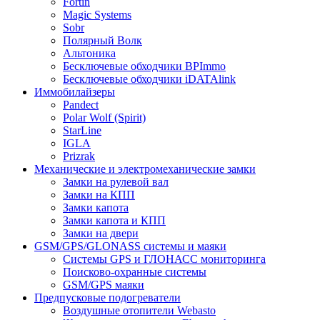
Fortin
Magic Systems
Sobr
Полярный Волк
Альтоника
Бесключевые обходчики BPImmo
Бесключевые обходчики iDATAlink
Иммобилайзеры
Pandect
Polar Wolf (Spirit)
StarLine
IGLA
Prizrak
Механические и электромеханические замки
Замки на рулевой вал
Замки на КПП
Замки капота
Замки капота и КПП
Замки на двери
GSM/GPS/GLONASS системы и маяки
Системы GPS и ГЛОНАСС мониторинга
Поисково-охранные системы
GSM/GPS маяки
Предпусковые подогреватели
Воздушные отопители Webasto