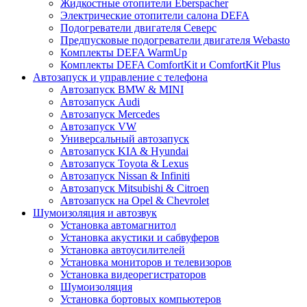
Жидкостные отопители Eberspacher
Электрические отопители салона DEFA
Подогреватели двигателя Северс
Предпусковые подогреватели двигателя Webasto
Комплекты DEFA WarmUp
Комплекты DEFA ComfortKit и ComfortKit Plus
Автозапуск и управление с телефона
Автозапуск BMW & MINI
Автозапуск Audi
Автозапуск Mercedes
Автозапуск VW
Универсальный автозапуск
Автозапуск KIA & Hyundai
Автозапуск Toyota & Lexus
Автозапуск Nissan & Infiniti
Автозапуск Mitsubishi & Citroen
Автозапуск на Opel & Chevrolet
Шумоизоляция и автозвук
Установка автомагнитол
Установка акустики и сабвуферов
Установка автоусилителей
Установка мониторов и телевизоров
Установка видеорегистраторов
Шумоизоляция
Установка бортовых компьютеров