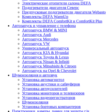
Электрические отопители салона DEFA
Подогреватели двигателя Северс
Предпусковые подогреватели двигателя Webasto
Комплекты DEFA WarmUp
Комплекты DEFA ComfortKit и ComfortKit Plus
Автозапуск и управление с телефона
Автозапуск BMW & MINI
Автозапуск Audi
Автозапуск Mercedes
Автозапуск VW
Универсальный автозапуск
Автозапуск KIA & Hyundai
Автозапуск Toyota & Lexus
Автозапуск Nissan & Infiniti
Автозапуск Mitsubishi & Citroen
Автозапуск на Opel & Chevrolet
Шумоизоляция и автозвук
Установка автомагнитол
Установка акустики и сабвуферов
Установка автоусилителей
Установка мониторов и телевизоров
Установка видеорегистраторов
Шумоизоляция
Установка бортовых компьютеров
Парктроники, камеры, рамки для защиты г/н