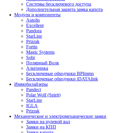
Системы бесключевого доступа
Дополнительная защита замка капота
Модули и компоненты
Autolis
Excellent
Pandora
StarLine
Prizrak
Fortin
Magic Systems
Sobr
Полярный Волк
Альтоника
Бесключевые обходчики BPImmo
Бесключевые обходчики iDATAlink
Иммобилайзеры
Pandect
Polar Wolf (Spirit)
StarLine
IGLA
Prizrak
Механические и электромеханические замки
Замки на рулевой вал
Замки на КПП
Замки капота