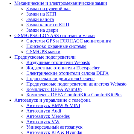
Механические и электромеханические замки
Замки на рулевой вал
Замки на КПП
Замки капота
Замки капота и КПП
Замки на двери
GSM/GPS/GLONASS системы и маяки
Системы GPS и ГЛОНАСС мониторинга
Поисково-охранные системы
GSM/GPS маяки
Предпусковые подогреватели
Воздушные отопители Webasto
Жидкостные отопители Eberspacher
Электрические отопители салона DEFA
Подогреватели двигателя Северс
Предпусковые подогреватели двигателя Webasto
Комплекты DEFA WarmUp
Комплекты DEFA ComfortKit и ComfortKit Plus
Автозапуск и управление с телефона
Автозапуск BMW & MINI
Автозапуск Audi
Автозапуск Mercedes
Автозапуск VW
Универсальный автозапуск
Автозапуск KIA & Hyundai