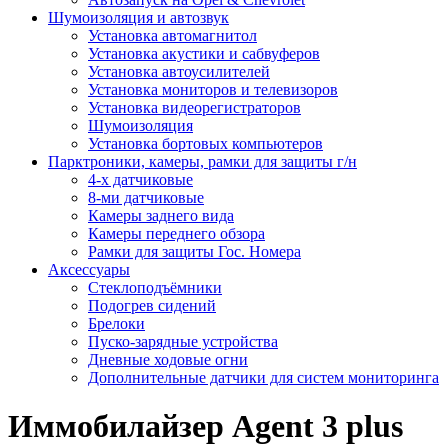
Шумоизоляция и автозвук
Установка автомагнитол
Установка акустики и сабвуферов
Установка автоусилителей
Установка мониторов и телевизоров
Установка видеорегистраторов
Шумоизоляция
Установка бортовых компьютеров
Парктроники, камеры, рамки для защиты г/н
4-х датчиковые
8-ми датчиковые
Камеры заднего вида
Камеры переднего обзора
Рамки для защиты Гос. Номера
Аксессуары
Стеклоподъёмники
Подогрев сидений
Брелоки
Пуско-зарядные устройства
Дневные ходовые огни
Дополнительные датчики для систем мониторинга
Иммобилайзер Agent 3 plus