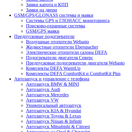
Замки капота и КПП
Замки на двери
GSM/GPS/GLONASS системы и маяки
Системы GPS и ГЛОНАСС мониторинга
Поисково-охранные системы
GSM/GPS маяки
Предпусковые подогреватели
Воздушные отопители Webasto
Жидкостные отопители Eberspacher
Электрические отопители салона DEFA
Подогреватели двигателя Северс
Предпусковые подогреватели двигателя Webasto
Комплекты DEFA WarmUp
Комплекты DEFA ComfortKit и ComfortKit Plus
Автозапуск и управление с телефона
Автозапуск BMW & MINI
Автозапуск Audi
Автозапуск Mercedes
Автозапуск VW
Универсальный автозапуск
Автозапуск KIA & Hyundai
Автозапуск Toyota & Lexus
Автозапуск Nissan & Infiniti
Автозапуск Mitsubishi & Citroen
Автозапуск на Opel & Chevrolet