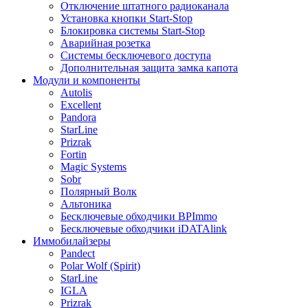
Отключение штатного радиоканала
Установка кнопки Start-Stop
Блокировка системы Start-Stop
Аварийная розетка
Системы бесключевого доступа
Дополнительная защита замка капота
Модули и компоненты
Autolis
Excellent
Pandora
StarLine
Prizrak
Fortin
Magic Systems
Sobr
Полярный Волк
Альтоника
Бесключевые обходчики BPImmo
Бесключевые обходчики iDATAlink
Иммобилайзеры
Pandect
Polar Wolf (Spirit)
StarLine
IGLA
Prizrak