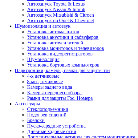
Автозапуск Toyota & Lexus
Автозапуск Nissan & Infiniti
Автозапуск Mitsubishi & Citroen
Автозапуск на Opel & Chevrolet
Шумоизоляция и автозвук
Установка автомагнитол
Установка акустики и сабвуферов
Установка автоусилителей
Установка мониторов и телевизоров
Установка видеорегистраторов
Шумоизоляция
Установка бортовых компьютеров
Парктроники, камеры, рамки для защиты г/н
4-х датчиковые
8-ми датчиковые
Камеры заднего вида
Камеры переднего обзора
Рамки для защиты Гос. Номера
Аксессуары
Стеклоподъёмники
Подогрев сидений
Брелоки
Пуско-зарядные устройства
Дневные ходовые огни
Дополнительные датчики для систем мониторинга