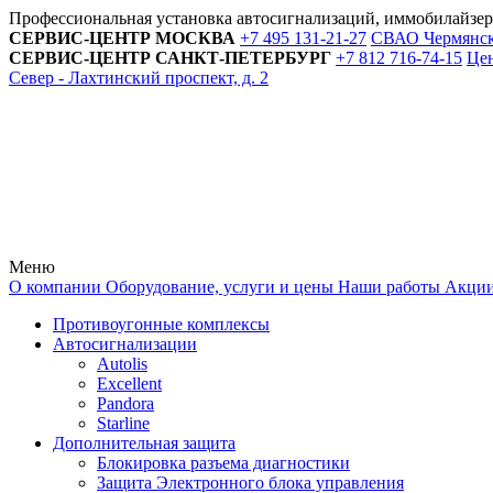
Профессиональная установка автосигнализаций, иммобилайзе
СЕРВИС-ЦЕНТР
МОСКВА
+7 495
131-21-27
СВАО Чермянский
СЕРВИС-ЦЕНТР
САНКТ-ПЕТЕРБУРГ
+7 812
716-74-15
Цен
Север - Лахтинский проспект, д. 2
Меню
О компании
Оборудование, услуги и цены
Наши работы
Акци
Противоугонные комплексы
Автосигнализации
Autolis
Excellent
Pandora
Starline
Дополнительная защита
Блокировка разъема диагностики
Защита Электронного блока управления