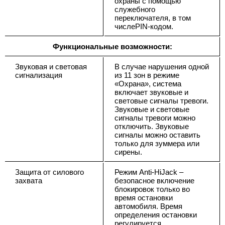
охраны с помощью
служебного
переключателя, в том
числеPIN-кодом.
Функциональные возможности:
Звуковая и световая
В случае нарушения одной
сигнализация
из 11 зон в режиме
«Охрана», система
включает звуковые и
световые сигналы тревоги.
Звуковые и световые
сигналы тревоги можно
отключить. Звуковые
сигналы можно оставить
только для зуммера или
сирены.
Защита от силового
Режим Anti-HiJack –
захвата
безопасное включение
блокировок только во
время остановки
автомобиля. Время
определения остановки
регулируется,