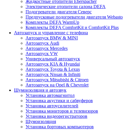
Жидкостные отопители Eberspacher
Электрические отопители салона DEFA
Подогреватели двигателя Северс
Предпусковые подогреватели двигателя Webasto
Комплекты DEFA WarmUp
Комплекты DEFA ComfortKit и ComfortKit Plus
Автозапуск и управление с телефона
Автозапуск BMW & MINI
Автозапуск Audi
Автозапуск Mercedes
Автозапуск VW
Универсальный автозапуск
Автозапуск KIA & Hyundai
Автозапуск Toyota & Lexus
Автозапуск Nissan & Infiniti
Автозапуск Mitsubishi & Citroen
Автозапуск на Opel & Chevrolet
Шумоизоляция и автозвук
Установка автомагнитол
Установка акустики и сабвуферов
Установка автоусилителей
Установка мониторов и телевизоров
Установка видеорегистраторов
Шумоизоляция
Установка бортовых компьютеров