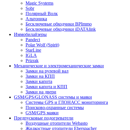
Magic Systems
Sobr
Полярный Волк
Альтоника
Бесключевые обходчики BPImmo
Бесключевые обходчики iDATAlink
Иммобилайзеры
Pandect
Polar Wolf (Spirit)
StarLine
IGLA
Prizrak
Механические и электромеханические замки
Замки на рулевой вал
Замки на КПП
Замки капота
Замки капота и КПП
Замки на двери
GSM/GPS/GLONASS системы и маяки
Системы GPS и ГЛОНАСС мониторинга
Поисково-охранные системы
GSM/GPS маяки
Предпусковые подогреватели
Воздушные отопители Webasto
Жидкостные отопители Eberspacher