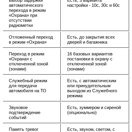
Выбор задержки
Есть, З варианта
автоматического
настройки - 10с, 30с и 60с
перехода в режим
«Охрана» при
отсутствии
радиометки
Отложенный переход
Есть, до закрытия всех
в режим «Охрана»
дверей и багажника
Переход в режим
16 базовых вариантов
«Охрана» с
постановки в охрану с
отключенной зоной
отключенной зоной
(зонами)
(зонами)
Служебный режим
Есть, с автоматическим
для передачи
или принудительным
автомобиля на ТО
выходом из Служебного
режима
Звуковое
Есть, зуммером и сиреной
подтверждение
(опционально)
событий
Память тревог
Есть, звуком, светом, с