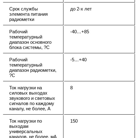
Срок службы
до 2-х лет
элемента питания
радиометки
Рабочий
-40…+85
температурный
диапазон основного
блока системы, ?С
Рабочий
-5…+40
температурный
диапазон радиометки,
?С
Ток нагрузки на
8
силовых выходах
звукового и световых
сигналов по каждому
каналу, не более, А
Ток нагрузки по
150
выходам
универсальных
каналов, не более, мА