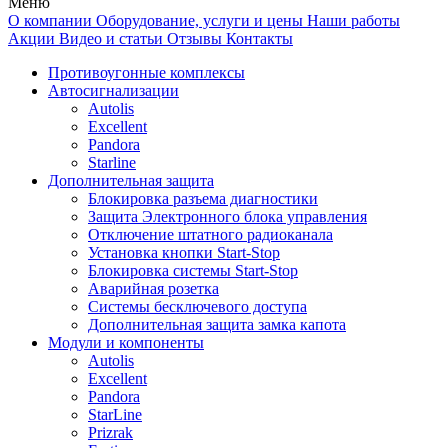
Меню
О компании
Оборудование, услуги и цены
Наши работы
Акции
Видео и статьи
Отзывы
Контакты
Противоугонные комплексы
Автосигнализации
Autolis
Excellent
Pandora
Starline
Дополнительная защита
Блокировка разъема диагностики
Защита Электронного блока управления
Отключение штатного радиоканала
Установка кнопки Start-Stop
Блокировка системы Start-Stop
Аварийная розетка
Системы бесключевого доступа
Дополнительная защита замка капота
Модули и компоненты
Autolis
Excellent
Pandora
StarLine
Prizrak