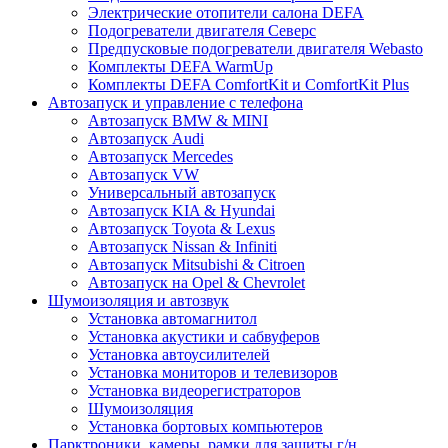
Электрические отопители салона DEFA
Подогреватели двигателя Северс
Предпусковые подогреватели двигателя Webasto
Комплекты DEFA WarmUp
Комплекты DEFA ComfortKit и ComfortKit Plus
Автозапуск и управление с телефона
Автозапуск BMW & MINI
Автозапуск Audi
Автозапуск Mercedes
Автозапуск VW
Универсальный автозапуск
Автозапуск KIA & Hyundai
Автозапуск Toyota & Lexus
Автозапуск Nissan & Infiniti
Автозапуск Mitsubishi & Citroen
Автозапуск на Opel & Chevrolet
Шумоизоляция и автозвук
Установка автомагнитол
Установка акустики и сабвуферов
Установка автоусилителей
Установка мониторов и телевизоров
Установка видеорегистраторов
Шумоизоляция
Установка бортовых компьютеров
Парктроники, камеры, рамки для защиты г/н