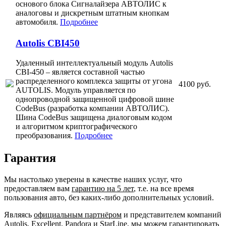
основого блока Сигналайзера АВТОЛИС к
аналоговы и дискретным штатным кнопкам
автомобиля.
Подробнее
Autolis CBI450
Удаленный интеллектуальный модуль Autolis
CBI-450 – является составной частью
распределенного комплекса защиты от угона
4100 руб.
AUTOLIS. Модуль управляется по
однопроводной защищенной цифровой шине
CodeBus (разработка компании АВТОЛИС).
Шина CodeBus защищена диалоговым кодом
и алгоритмом криптографического
преобразования.
Подробнее
Гарантия
Мы настолько уверены в качестве наших услуг, что
предоставляем вам
гарантию на 5 лет
, т.е. на все время
пользования авто, без каких-либо дополнительных условий.
Являясь
официальным партнёром
и представителем компаний
Autolis, Excellent, Pandora и StarLine, мы можем гарантировать