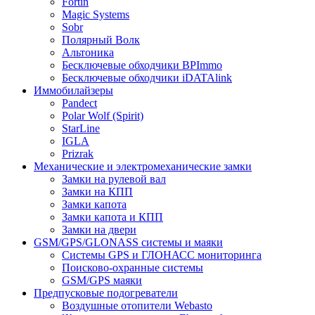
Fortin
Magic Systems
Sobr
Полярный Волк
Альтоника
Бесключевые обходчики BPImmo
Бесключевые обходчики iDATAlink
Иммобилайзеры
Pandect
Polar Wolf (Spirit)
StarLine
IGLA
Prizrak
Механические и электромеханические замки
Замки на рулевой вал
Замки на КПП
Замки капота
Замки капота и КПП
Замки на двери
GSM/GPS/GLONASS системы и маяки
Системы GPS и ГЛОНАСС мониторинга
Поисково-охранные системы
GSM/GPS маяки
Предпусковые подогреватели
Воздушные отопители Webasto