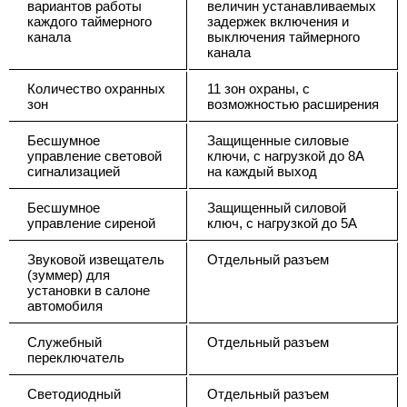
вариантов работы
величин устанавливаемых
каждого таймерного
задержек включения и
канала
выключения таймерного
канала
Количество охранных
11 зон охраны, с
зон
возможностью расширения
Бесшумное
Защищенные силовые
управление световой
ключи, с нагрузкой до 8А
сигнализацией
на каждый выход
Бесшумное
Защищенный силовой
управление сиреной
ключ, с нагрузкой до 5А
Звуковой извещатель
Отдельный разъем
(зуммер) для
установки в салоне
автомобиля
Служебный
Отдельный разъем
переключатель
Светодиодный
Отдельный разъем