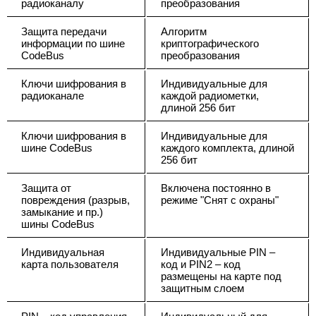
радиоканалу
преобразования
Защита передачи
Алгоритм
информации по шине
криптографического
CodeBus
преобразования
Ключи шифрования в
Индивидуальные для
радиоканале
каждой радиометки,
длиной 256 бит
Ключи шифрования в
Индивидуальные для
шине CodeBus
каждого комплекта, длиной
256 бит
Защита от
Включена постоянно в
повреждения (разрыв,
режиме "Снят с охраны"
замыкание и пр.)
шины CodeBus
Индивидуальная
Индивидуальные PIN –
карта пользователя
код и PIN2 – код
размещены на карте под
защитным слоем