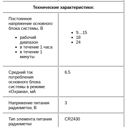
Технические характеристики:
Постоянное
напряжение основного
блока системы, В
9…15
рабочий
18
диапазон
24
в течение 1 часа
в течение 1
минуты
Средний ток
6.5
потребления
основного блока
системы в режиме
«Охрана», мА
Напряжение питания
3
радиометки, В
Тип элемента питания
CR2430
радиометки