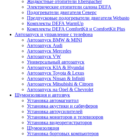
Жидкостные отопители Eberspacher
Электрические отопители салона DEFA
Подогреватели двигателя Северс
Предпусковые подогреватели двигателя Webasto
Комплекты DEFA WarmUp
Комплекты DEFA ComfortKit и ComfortKit Plus
Автозапуск и управление с телефона
Автозапуск BMW & MINI
Автозапуск Audi
Автозапуск Mercedes
Автозапуск VW
Универсальный автозапуск
Автозапуск KIA & Hyundai
Автозапуск Toyota & Lexus
Автозапуск Nissan & Infiniti
Автозапуск Mitsubishi & Citroen
Автозапуск на Opel & Chevrolet
Шумоизоляция и автозвук
Установка автомагнитол
Установка акустики и сабвуферов
Установка автоусилителей
Установка мониторов и телевизоров
Установка видеорегистраторов
Шумоизоляция
Установка бортовых компьютеров