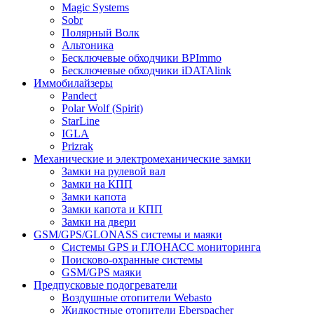
Magic Systems
Sobr
Полярный Волк
Альтоника
Бесключевые обходчики BPImmo
Бесключевые обходчики iDATAlink
Иммобилайзеры
Pandect
Polar Wolf (Spirit)
StarLine
IGLA
Prizrak
Механические и электромеханические замки
Замки на рулевой вал
Замки на КПП
Замки капота
Замки капота и КПП
Замки на двери
GSM/GPS/GLONASS системы и маяки
Системы GPS и ГЛОНАСС мониторинга
Поисково-охранные системы
GSM/GPS маяки
Предпусковые подогреватели
Воздушные отопители Webasto
Жидкостные отопители Eberspacher