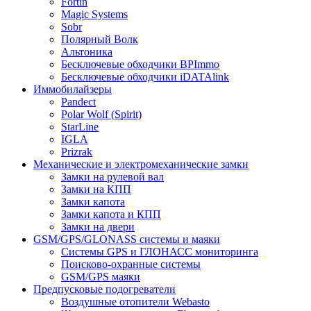
Fortin
Magic Systems
Sobr
Полярный Волк
Альтоника
Бесключевые обходчики BPImmo
Бесключевые обходчики iDATAlink
Иммобилайзеры
Pandect
Polar Wolf (Spirit)
StarLine
IGLA
Prizrak
Механические и электромеханические замки
Замки на рулевой вал
Замки на КПП
Замки капота
Замки капота и КПП
Замки на двери
GSM/GPS/GLONASS системы и маяки
Системы GPS и ГЛОНАСС мониторинга
Поисково-охранные системы
GSM/GPS маяки
Предпусковые подогреватели
Воздушные отопители Webasto