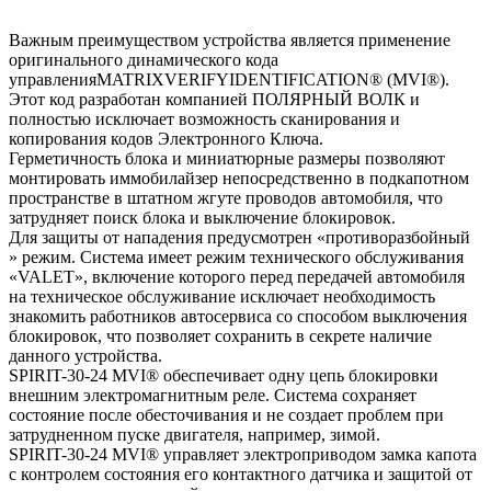
Важным преимуществом устройства является применение
оригинального динамического кода
управленияMATRIXVERIFYIDENTIFICATION® (MVI®).
Этот код разработан компанией ПОЛЯРНЫЙ ВОЛК и
полностью исключает возможность сканирования и
копирования кодов Электронного Ключа.
Герметичность блока и миниатюрные размеры позволяют
монтировать иммобилайзер непосредственно в подкапотном
пространстве в штатном жгуте проводов автомобиля, что
затрудняет поиск блока и выключение блокировок.
Для защиты от нападения предусмотрен «противоразбойный
» режим. Система имеет режим технического обслуживания
«VALET», включение которого перед передачей автомобиля
на техническое обслуживание исключает необходимость
знакомить работников автосервиса со способом выключения
блокировок, что позволяет сохранить в секрете наличие
данного устройства.
SPIRIT-30-24 MVI® обеспечивает одну цепь блокировки
внешним электромагнитным реле. Система сохраняет
состояние после обесточивания и не создает проблем при
затрудненном пуске двигателя, например, зимой.
SPIRIT-30-24 MVI® управляет электроприводом замка капота
с контролем состояния его контактного датчика и защитой от