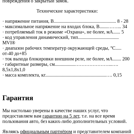
повреждения о закрытый замок.
Технические характеристики:
· напряжение питания, В.................................................... 8 - 28
· максимальное напряжение на входах блока, В.......……... 34
· потребляемый ток в режиме «Охрана», не более, мА...... 5
· код управления динамический, тип..................................
MVI®
· диапазон рабочих температур окружающей среды, °С.....
от-40 до+85
· ток выхода блокировки внешним реле, не более, мА....... 200
· габаритные размеры, см.................…………………...….
8,5х1,8х1,0
· масса комплекта, кг...................................................…. 0,15
Гарантия
Мы настолько уверены в качестве наших услуг, что
предоставляем вам
гарантию на 5 лет
, т.е. на все время
пользования авто, без каких-либо дополнительных условий.
Являясь
официальным партнёром
и представителем компаний