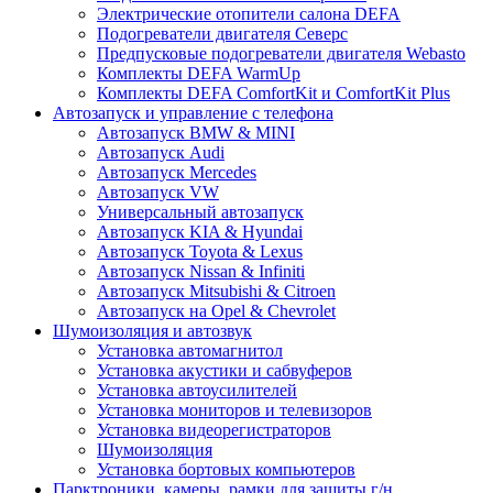
Электрические отопители салона DEFA
Подогреватели двигателя Северс
Предпусковые подогреватели двигателя Webasto
Комплекты DEFA WarmUp
Комплекты DEFA ComfortKit и ComfortKit Plus
Автозапуск и управление с телефона
Автозапуск BMW & MINI
Автозапуск Audi
Автозапуск Mercedes
Автозапуск VW
Универсальный автозапуск
Автозапуск KIA & Hyundai
Автозапуск Toyota & Lexus
Автозапуск Nissan & Infiniti
Автозапуск Mitsubishi & Citroen
Автозапуск на Opel & Chevrolet
Шумоизоляция и автозвук
Установка автомагнитол
Установка акустики и сабвуферов
Установка автоусилителей
Установка мониторов и телевизоров
Установка видеорегистраторов
Шумоизоляция
Установка бортовых компьютеров
Парктроники, камеры, рамки для защиты г/н