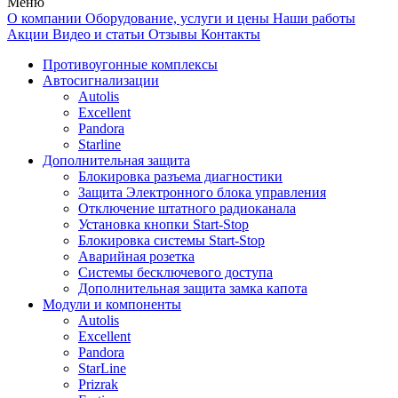
Меню
О компании
Оборудование, услуги и цены
Наши работы
Акции
Видео и статьи
Отзывы
Контакты
Противоугонные комплексы
Автосигнализации
Autolis
Excellent
Pandora
Starline
Дополнительная защита
Блокировка разъема диагностики
Защита Электронного блока управления
Отключение штатного радиоканала
Установка кнопки Start-Stop
Блокировка системы Start-Stop
Аварийная розетка
Системы бесключевого доступа
Дополнительная защита замка капота
Модули и компоненты
Autolis
Excellent
Pandora
StarLine
Prizrak