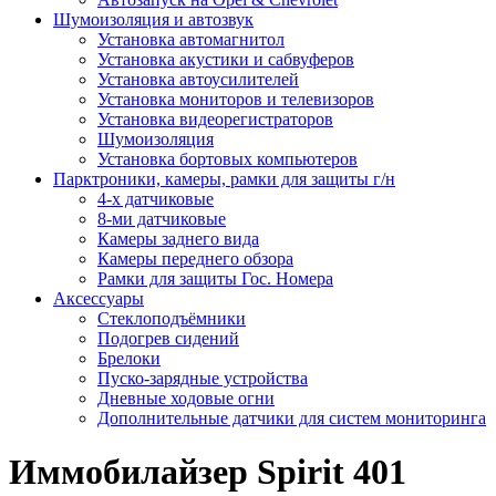
Шумоизоляция и автозвук
Установка автомагнитол
Установка акустики и сабвуферов
Установка автоусилителей
Установка мониторов и телевизоров
Установка видеорегистраторов
Шумоизоляция
Установка бортовых компьютеров
Парктроники, камеры, рамки для защиты г/н
4-х датчиковые
8-ми датчиковые
Камеры заднего вида
Камеры переднего обзора
Рамки для защиты Гос. Номера
Аксессуары
Стеклоподъёмники
Подогрев сидений
Брелоки
Пуско-зарядные устройства
Дневные ходовые огни
Дополнительные датчики для систем мониторинга
Иммобилайзер Spirit 401