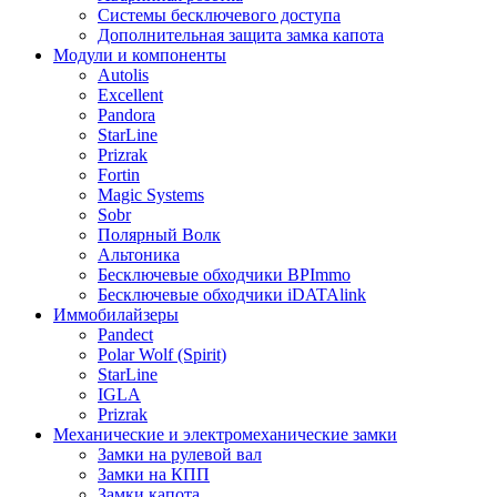
Системы бесключевого доступа
Дополнительная защита замка капота
Модули и компоненты
Autolis
Excellent
Pandora
StarLine
Prizrak
Fortin
Magic Systems
Sobr
Полярный Волк
Альтоника
Бесключевые обходчики BPImmo
Бесключевые обходчики iDATAlink
Иммобилайзеры
Pandect
Polar Wolf (Spirit)
StarLine
IGLA
Prizrak
Механические и электромеханические замки
Замки на рулевой вал
Замки на КПП
Замки капота