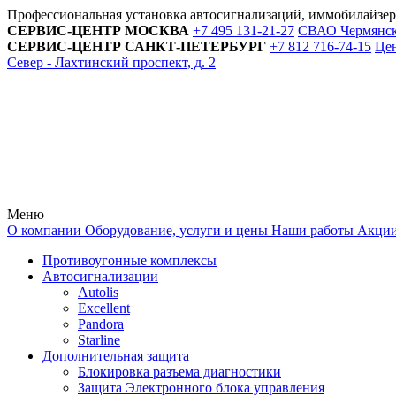
Профессиональная установка автосигнализаций, иммобилайзе
СЕРВИС-ЦЕНТР
МОСКВА
+7 495
131-21-27
СВАО Чермянский
СЕРВИС-ЦЕНТР
САНКТ-ПЕТЕРБУРГ
+7 812
716-74-15
Цен
Север - Лахтинский проспект, д. 2
Меню
О компании
Оборудование, услуги и цены
Наши работы
Акци
Противоугонные комплексы
Автосигнализации
Autolis
Excellent
Pandora
Starline
Дополнительная защита
Блокировка разъема диагностики
Защита Электронного блока управления