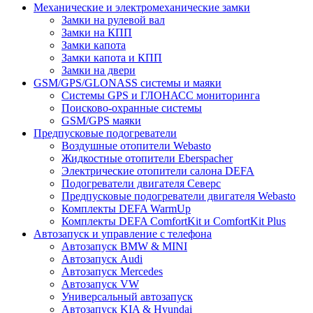
Механические и электромеханические замки
Замки на рулевой вал
Замки на КПП
Замки капота
Замки капота и КПП
Замки на двери
GSM/GPS/GLONASS системы и маяки
Системы GPS и ГЛОНАСС мониторинга
Поисково-охранные системы
GSM/GPS маяки
Предпусковые подогреватели
Воздушные отопители Webasto
Жидкостные отопители Eberspacher
Электрические отопители салона DEFA
Подогреватели двигателя Северс
Предпусковые подогреватели двигателя Webasto
Комплекты DEFA WarmUp
Комплекты DEFA ComfortKit и ComfortKit Plus
Автозапуск и управление с телефона
Автозапуск BMW & MINI
Автозапуск Audi
Автозапуск Mercedes
Автозапуск VW
Универсальный автозапуск
Автозапуск KIA & Hyundai