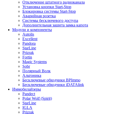
Отключение штатного радиоканала
Установка кнопки Start-Stop
Блокировка системы Start-Stop
Аварийная розетка
Системы бесключевого доступа
Дополнительная защита замка капота
Модули и компоненты
Autolis
Excellent
Pandora
StarLine
Prizrak
Fortin
Magic Systems
Sobr
Полярный Волк
Альтоника
Бесключевые обходчики BPImmo
Бесключевые обходчики iDATAlink
Иммобилайзеры
Pandect
Polar Wolf (Spirit)
StarLine
IGLA
Prizrak