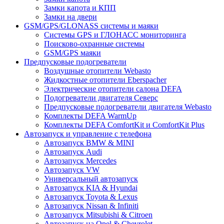
Замки капота и КПП
Замки на двери
GSM/GPS/GLONASS системы и маяки
Системы GPS и ГЛОНАСС мониторинга
Поисково-охранные системы
GSM/GPS маяки
Предпусковые подогреватели
Воздушные отопители Webasto
Жидкостные отопители Eberspacher
Электрические отопители салона DEFA
Подогреватели двигателя Северс
Предпусковые подогреватели двигателя Webasto
Комплекты DEFA WarmUp
Комплекты DEFA ComfortKit и ComfortKit Plus
Автозапуск и управление с телефона
Автозапуск BMW & MINI
Автозапуск Audi
Автозапуск Mercedes
Автозапуск VW
Универсальный автозапуск
Автозапуск KIA & Hyundai
Автозапуск Toyota & Lexus
Автозапуск Nissan & Infiniti
Автозапуск Mitsubishi & Citroen
Автозапуск на Opel & Chevrolet