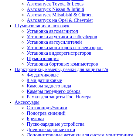
Автозапуск Toyota & Lexus
Автозапуск Nissan & Infiniti
Автозапуск Mitsubishi & Citroen
Автозапуск на Opel & Chevrolet
Шумоизоляция и автозвук
Установка автомагнитол
Установка акустики и сабвуферов
Установка автоусилителей
Установка мониторов и телевизоров
Установка видеорегистраторов
Шумоизоляция
Установка бортовых компьютеров
Парктроники, камеры, рамки для защиты г/н
4-х датчиковые
8-ми датчиковые
Камеры заднего вида
Камеры переднего обзора
Рамки для защиты Гос. Номера
Аксессуары
Стеклоподъёмники
Подогрев сидений
Брелоки
Пуско-зарядные устройства
Дневные ходовые огни
Дополнительные датчики для систем мониторинга