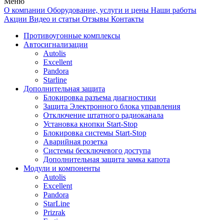
Меню
О компании
Оборудование, услуги и цены
Наши работы
Акции
Видео и статьи
Отзывы
Контакты
Противоугонные комплексы
Автосигнализации
Autolis
Excellent
Pandora
Starline
Дополнительная защита
Блокировка разъема диагностики
Защита Электронного блока управления
Отключение штатного радиоканала
Установка кнопки Start-Stop
Блокировка системы Start-Stop
Аварийная розетка
Системы бесключевого доступа
Дополнительная защита замка капота
Модули и компоненты
Autolis
Excellent
Pandora
StarLine
Prizrak