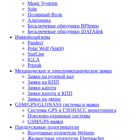
Magic Systems
Sobr
Полярный Волк
Альтоника
Бесключевые обходчики BPImmo
Бесключевые обходчики iDATAlink
Иммобилайзеры
Pandect
Polar Wolf (Spirit)
StarLine
IGLA
Prizrak
Механические и электромеханические замки
Замки на рулевой вал
Замки на КПП
Замки капота
Замки капота и КПП
Замки на двери
GSM/GPS/GLONASS системы и маяки
Системы GPS и ГЛОНАСС мониторинга
Поисково-охранные системы
GSM/GPS маяки
Предпусковые подогреватели
Воздушные отопители Webasto
Жидкостные отопители Eberspacher