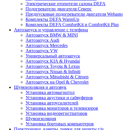
Электрические отопители салона DEFA
Подогреватели двигателя Северс
Предпусковые подогреватели двигателя Webasto
Комплекты DEFA WarmUp
Комплекты DEFA ComfortKit и ComfortKit Plus
Автозапуск и управление с телефона
Автозапуск BMW & MINI
Автозапуск Audi
Автозапуск Mercedes
Автозапуск VW
Универсальный автозапуск
Автозапуск KIA & Hyundai
Автозапуск Toyota & Lexus
Автозапуск Nissan & Infiniti
Автозапуск Mitsubishi & Citroen
Автозапуск на Opel & Chevrolet
Шумоизоляция и автозвук
Установка автомагнитол
Установка акустики и сабвуферов
Установка автоусилителей
Установка мониторов и телевизоров
Установка видеорегистраторов
Шумоизоляция
Установка бортовых компьютеров
Парктроники, камеры, рамки для защиты г/н