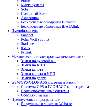
Fortin
Magic Systems
Sobr
Полярный Волк
Альтоника
Бесключевые обходчики BPImmo
Бесключевые обходчики iDATAlink
Иммобилайзеры
Pandect
Polar Wolf (Spirit)
StarLine
IGLA
Prizrak
Механические и электромеханические замки
Замки на рулевой вал
Замки на КПП
Замки капота
Замки капота и КПП
Замки на двери
GSM/GPS/GLONASS системы и маяки
Системы GPS и ГЛОНАСС мониторинга
Поисково-охранные системы
GSM/GPS маяки
Предпусковые подогреватели
Воздушные отопители Webasto