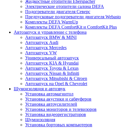
Жидкостные отопители Eberspacher
Электрические отопители салона DEFA
Подогреватели двигателя Северс
Предпусковые подогреватели двигателя Webasto
Комплекты DEFA WarmUp
Комплекты DEFA ComfortKit и ComfortKit Plus
Автозапуск и управление с телефона
Автозапуск BMW & MINI
Автозапуск Audi
Автозапуск Mercedes
Автозапуск VW
Универсальный автозапуск
Автозапуск KIA & Hyundai
Автозапуск Toyota & Lexus
Автозапуск Nissan & Infiniti
Автозапуск Mitsubishi & Citroen
Автозапуск на Opel & Chevrolet
Шумоизоляция и автозвук
Установка автомагнитол
Установка акустики и сабвуферов
Установка автоусилителей
Установка мониторов и телевизоров
Установка видеорегистраторов
Шумоизоляция
Установка бортовых компьютеров