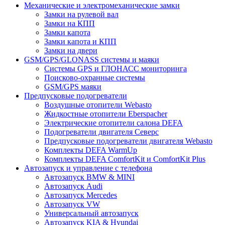
Механические и электромеханические замки
Замки на рулевой вал
Замки на КПП
Замки капота
Замки капота и КПП
Замки на двери
GSM/GPS/GLONASS системы и маяки
Системы GPS и ГЛОНАСС мониторинга
Поисково-охранные системы
GSM/GPS маяки
Предпусковые подогреватели
Воздушные отопители Webasto
Жидкостные отопители Eberspacher
Электрические отопители салона DEFA
Подогреватели двигателя Северс
Предпусковые подогреватели двигателя Webasto
Комплекты DEFA WarmUp
Комплекты DEFA ComfortKit и ComfortKit Plus
Автозапуск и управление с телефона
Автозапуск BMW & MINI
Автозапуск Audi
Автозапуск Mercedes
Автозапуск VW
Универсальный автозапуск
Автозапуск KIA & Hyundai