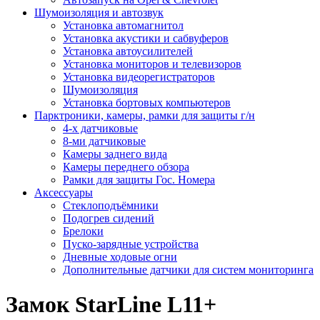
Шумоизоляция и автозвук
Установка автомагнитол
Установка акустики и сабвуферов
Установка автоусилителей
Установка мониторов и телевизоров
Установка видеорегистраторов
Шумоизоляция
Установка бортовых компьютеров
Парктроники, камеры, рамки для защиты г/н
4-х датчиковые
8-ми датчиковые
Камеры заднего вида
Камеры переднего обзора
Рамки для защиты Гос. Номера
Аксессуары
Стеклоподъёмники
Подогрев сидений
Брелоки
Пуско-зарядные устройства
Дневные ходовые огни
Дополнительные датчики для систем мониторинга
Замок StarLine L11+