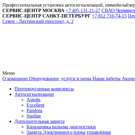
Профессиональная установка автосигнализаций, иммобилайзе
СЕРВИС-ЦЕНТР
МОСКВА
+7 495
131-21-27
СВАО Чермянский
СЕРВИС-ЦЕНТР
САНКТ-ПЕТЕРБУРГ
+7 812
716-74-15
Цен
Север - Лахтинский проспект, д. 2
Меню
О компании
Оборудование, услуги и цены
Наши работы
Акци
Противоугонные комплексы
Автосигнализации
Autolis
Excellent
Pandora
Starline
Дополнительная защита
Блокировка разъема диагностики
Защита Электронного блока управления