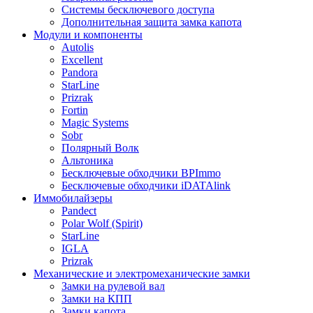
Системы бесключевого доступа
Дополнительная защита замка капота
Модули и компоненты
Autolis
Excellent
Pandora
StarLine
Prizrak
Fortin
Magic Systems
Sobr
Полярный Волк
Альтоника
Бесключевые обходчики BPImmo
Бесключевые обходчики iDATAlink
Иммобилайзеры
Pandect
Polar Wolf (Spirit)
StarLine
IGLA
Prizrak
Механические и электромеханические замки
Замки на рулевой вал
Замки на КПП
Замки капота