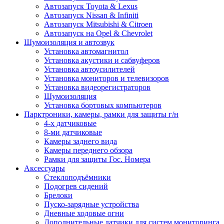
Автозапуск Toyota & Lexus
Автозапуск Nissan & Infiniti
Автозапуск Mitsubishi & Citroen
Автозапуск на Opel & Chevrolet
Шумоизоляция и автозвук
Установка автомагнитол
Установка акустики и сабвуферов
Установка автоусилителей
Установка мониторов и телевизоров
Установка видеорегистраторов
Шумоизоляция
Установка бортовых компьютеров
Парктроники, камеры, рамки для защиты г/н
4-х датчиковые
8-ми датчиковые
Камеры заднего вида
Камеры переднего обзора
Рамки для защиты Гос. Номера
Аксессуары
Стеклоподъёмники
Подогрев сидений
Брелоки
Пуско-зарядные устройства
Дневные ходовые огни
Дополнительные датчики для систем мониторинга