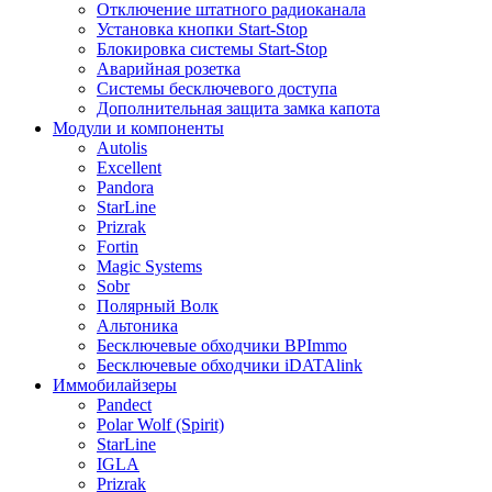
Отключение штатного радиоканала
Установка кнопки Start-Stop
Блокировка системы Start-Stop
Аварийная розетка
Системы бесключевого доступа
Дополнительная защита замка капота
Модули и компоненты
Autolis
Excellent
Pandora
StarLine
Prizrak
Fortin
Magic Systems
Sobr
Полярный Волк
Альтоника
Бесключевые обходчики BPImmo
Бесключевые обходчики iDATAlink
Иммобилайзеры
Pandect
Polar Wolf (Spirit)
StarLine
IGLA
Prizrak