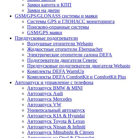
Замки капота и КПП
Замки на двери
GSM/GPS/GLONASS системы и маяки
Системы GPS и ГЛОНАСС мониторинга
Поисково-охранные системы
GSM/GPS маяки
Предпусковые подогреватели
Воздушные отопители Webasto
Жидкостные отопители Eberspacher
Электрические отопители салона DEFA
Подогреватели двигателя Северс
Предпусковые подогреватели двигателя Webasto
Комплекты DEFA WarmUp
Комплекты DEFA ComfortKit и ComfortKit Plus
Автозапуск и управление с телефона
Автозапуск BMW & MINI
Автозапуск Audi
Автозапуск Mercedes
Автозапуск VW
Универсальный автозапуск
Автозапуск KIA & Hyundai
Автозапуск Toyota & Lexus
Автозапуск Nissan & Infiniti
Автозапуск Mitsubishi & Citroen
Автозапуск на Opel & Chevrolet