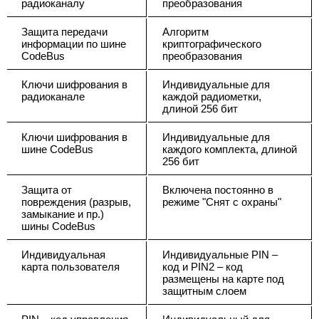
радиоканалу
преобразования
Защита передачи
Алгоритм
информации по шине
криптографического
CodeBus
преобразования
Ключи шифрования в
Индивидуальные для
радиоканале
каждой радиометки,
длиной 256 бит
Ключи шифрования в
Индивидуальные для
шине CodeBus
каждого комплекта, длиной
256 бит
Защита от
Включена постоянно в
повреждения (разрыв,
режиме "Снят с охраны"
замыкание и пр.)
шины CodeBus
Индивидуальная
Индивидуальные PIN –
карта пользователя
код и PIN2 – код
размещены на карте под
защитным слоем