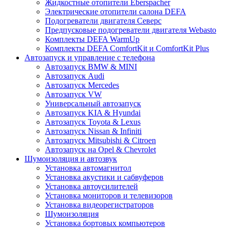
Жидкостные отопители Eberspacher
Электрические отопители салона DEFA
Подогреватели двигателя Северс
Предпусковые подогреватели двигателя Webasto
Комплекты DEFA WarmUp
Комплекты DEFA ComfortKit и ComfortKit Plus
Автозапуск и управление с телефона
Автозапуск BMW & MINI
Автозапуск Audi
Автозапуск Mercedes
Автозапуск VW
Универсальный автозапуск
Автозапуск KIA & Hyundai
Автозапуск Toyota & Lexus
Автозапуск Nissan & Infiniti
Автозапуск Mitsubishi & Citroen
Автозапуск на Opel & Chevrolet
Шумоизоляция и автозвук
Установка автомагнитол
Установка акустики и сабвуферов
Установка автоусилителей
Установка мониторов и телевизоров
Установка видеорегистраторов
Шумоизоляция
Установка бортовых компьютеров