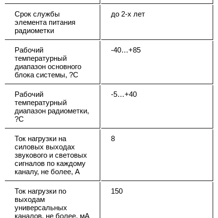
Срок службы
до 2-х лет
элемента питания
радиометки
Рабочий
-40…+85
температурный
диапазон основного
блока системы, ?С
Рабочий
-5…+40
температурный
диапазон радиометки,
?С
Ток нагрузки на
8
силовых выходах
звукового и световых
сигналов по каждому
каналу, не более, А
Ток нагрузки по
150
выходам
универсальных
каналов, не более, мА