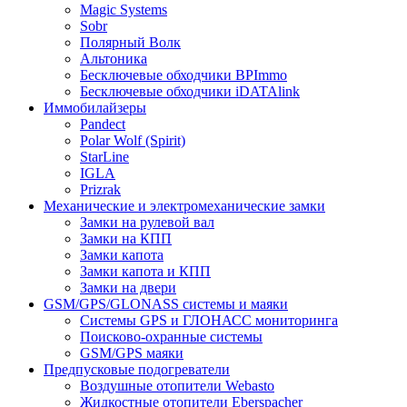
Magic Systems
Sobr
Полярный Волк
Альтоника
Бесключевые обходчики BPImmo
Бесключевые обходчики iDATAlink
Иммобилайзеры
Pandect
Polar Wolf (Spirit)
StarLine
IGLA
Prizrak
Механические и электромеханические замки
Замки на рулевой вал
Замки на КПП
Замки капота
Замки капота и КПП
Замки на двери
GSM/GPS/GLONASS системы и маяки
Системы GPS и ГЛОНАСС мониторинга
Поисково-охранные системы
GSM/GPS маяки
Предпусковые подогреватели
Воздушные отопители Webasto
Жидкостные отопители Eberspacher