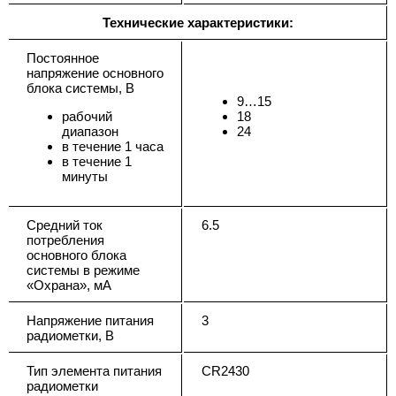
Технические характеристики:
Постоянное
напряжение основного
блока системы, В
9…15
рабочий
18
диапазон
24
в течение 1 часа
в течение 1
минуты
Средний ток
6.5
потребления
основного блока
системы в режиме
«Охрана», мА
Напряжение питания
3
радиометки, В
Тип элемента питания
CR2430
радиометки