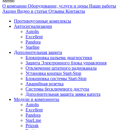
Меню
О компании
Оборудование, услуги и цены
Наши работы
Акции
Видео и статьи
Отзывы
Контакты
Противоугонные комплексы
Автосигнализации
Autolis
Excellent
Pandora
Starline
Дополнительная защита
Блокировка разъема диагностики
Защита Электронного блока управления
Отключение штатного радиоканала
Установка кнопки Start-Stop
Блокировка системы Start-Stop
Аварийная розетка
Системы бесключевого доступа
Дополнительная защита замка капота
Модули и компоненты
Autolis
Excellent
Pandora
StarLine
Prizrak