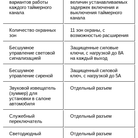
вариантов работы
величин устанавливаемых
каждого таймерного
задержек включения и
канала
выключения таймерного
канала
Количество охранных
11 зон охраны, с
зон
возможностью расширения
Бесшумное
Защищенные силовые
управление световой
ключи, с нагрузкой до 8А
сигнализацией
на каждый выход
Бесшумное
Защищенный силовой
управление сиреной
ключ, с нагрузкой до 5А
Звуковой извещатель
Отдельный разъем
(зуммер) для
установки в салоне
автомобиля
Служебный
Отдельный разъем
переключатель
Светодиодный
Отдельный разъем