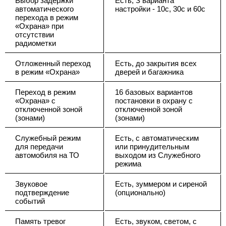
Выбор задержки
Есть, З варианта
автоматического
настройки - 10с, 30с и 60с
перехода в режим
«Охрана» при
отсутствии
радиометки
Отложенный переход
Есть, до закрытия всех
в режим «Охрана»
дверей и багажника
Переход в режим
16 базовых вариантов
«Охрана» с
постановки в охрану с
отключенной зоной
отключенной зоной
(зонами)
(зонами)
Служебный режим
Есть, с автоматическим
для передачи
или принудительным
автомобиля на ТО
выходом из Служебного
режима
Звуковое
Есть, зуммером и сиреной
подтверждение
(опционально)
событий
Память тревог
Есть, звуком, светом, с