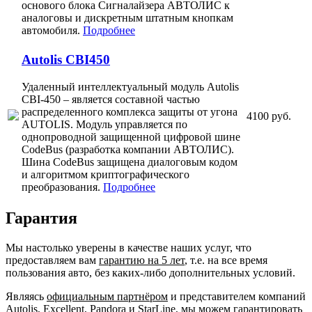
основого блока Сигналайзера АВТОЛИС к
аналоговы и дискретным штатным кнопкам
автомобиля.
Подробнее
Autolis CBI450
Удаленный интеллектуальный модуль Autolis
CBI-450 – является составной частью
распределенного комплекса защиты от угона
4100 руб.
AUTOLIS. Модуль управляется по
однопроводной защищенной цифровой шине
CodeBus (разработка компании АВТОЛИС).
Шина CodeBus защищена диалоговым кодом
и алгоритмом криптографического
преобразования.
Подробнее
Гарантия
Мы настолько уверены в качестве наших услуг, что
предоставляем вам
гарантию на 5 лет
, т.е. на все время
пользования авто, без каких-либо дополнительных условий.
Являясь
официальным партнёром
и представителем компаний
Autolis, Excellent, Pandora и StarLine, мы можем гарантировать