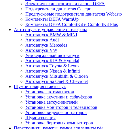
Электрические отопители салона DEFA
Подогреватели двигателя Северс
Предпусковые подогреватели двигателя Webasto
Комплекты DEFA WarmUp
Комплекты DEFA ComfortKit и ComfortKit Plus
Автозапуск и управление с телефона
Автозапуск BMW & MINI
Автозапуск Audi
Автозапуск Mercedes
Автозапуск VW
Универсальный автозапуск
Автозапуск KIA & Hyundai
Автозапуск Toyota & Lexus
Автозапуск Nissan & Infiniti
Автозапуск Mitsubishi & Citroen
Автозапуск на Opel & Chevrolet
Шумоизоляция и автозвук
Установка автомагнитол
Установка акустики и сабвуферов
Установка автоусилителей
Установка мониторов и телевизоров
Установка видеорегистраторов
Шумоизоляция
Установка бортовых компьютеров
Парктроники, камеры, рамки для защиты г/н