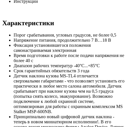
Инструкции
Характеристики
Порог срабатывания, угловых градусов, не более 0,5
Напряжение питания, продолжительно 7 В…18 В
Фиксация установившегося положения
самонастраиваемая электронная
Время подготовки к работе после подачи напряжения не
более 40 с
Диапазон рабочих температур -40°С...+85°С
Срок гарантийных обязательств 3 года
Датчик наклона кузова MS-TL4 отличается
сверхмалыми габаритами - что позволяет установить его
практически в любое место салона автомобиля. Датчик
срабатывает при наклоне кузова чем на 0,5 градуса
(попытка снять колесо, эвакуирование). Возможно
подключение к любой охранной системе,
оптимизирован для работы с охранным комплексом MS
Stalker MSP-600NB.
Принципиально новый цифровой датчик наклона -
теперь в новом миниатюрном исполнении!. В его
основе лежит микросхема фирмы Analog Device. Датчик