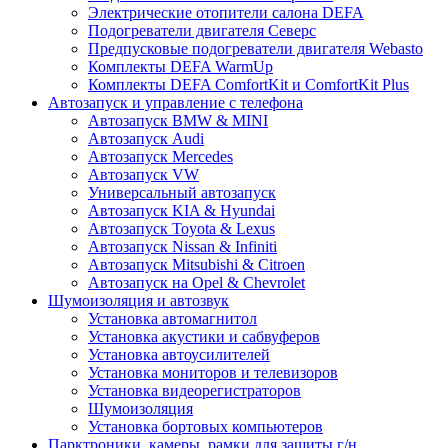
Электрические отопители салона DEFA
Подогреватели двигателя Северс
Предпусковые подогреватели двигателя Webasto
Комплекты DEFA WarmUp
Комплекты DEFA ComfortKit и ComfortKit Plus
Автозапуск и управление с телефона
Автозапуск BMW & MINI
Автозапуск Audi
Автозапуск Mercedes
Автозапуск VW
Универсальный автозапуск
Автозапуск KIA & Hyundai
Автозапуск Toyota & Lexus
Автозапуск Nissan & Infiniti
Автозапуск Mitsubishi & Citroen
Автозапуск на Opel & Chevrolet
Шумоизоляция и автозвук
Установка автомагнитол
Установка акустики и сабвуферов
Установка автоусилителей
Установка мониторов и телевизоров
Установка видеорегистраторов
Шумоизоляция
Установка бортовых компьютеров
Парктроники, камеры, рамки для защиты г/н