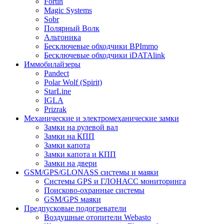
Fortin
Magic Systems
Sobr
Полярный Волк
Альтоника
Бесключевые обходчики BPImmo
Бесключевые обходчики iDATAlink
Иммобилайзеры
Pandect
Polar Wolf (Spirit)
StarLine
IGLA
Prizrak
Механические и электромеханические замки
Замки на рулевой вал
Замки на КПП
Замки капота
Замки капота и КПП
Замки на двери
GSM/GPS/GLONASS системы и маяки
Системы GPS и ГЛОНАСС мониторинга
Поисково-охранные системы
GSM/GPS маяки
Предпусковые подогреватели
Воздушные отопители Webasto