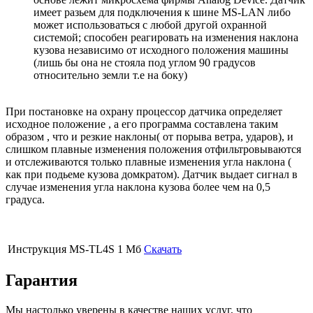
имеет разьем для подключения к шине MS-LAN либо
может использоваться с любой другой охранной
системой; способен реагировать на изменения наклона
кузова независимо от исходного положения машины
(лишь бы она не стояла под углом 90 градусов
относительно земли т.е на боку)
При постановке на охрану процессор датчика определяет
исходное положение , а его программа составлена таким
образом , что и резкие наклоны( от порыва ветра, ударов), и
слишком плавные изменения положения отфильтровываются
и отслеживаются только плавные изменения угла наклона (
как при подьеме кузова домкратом). Датчик выдает сигнал в
случае изменения угла наклона кузова более чем на 0,5
градуса.
Инструкция MS-TL4S
1 Мб
Скачать
Гарантия
Мы настолько уверены в качестве наших услуг, что