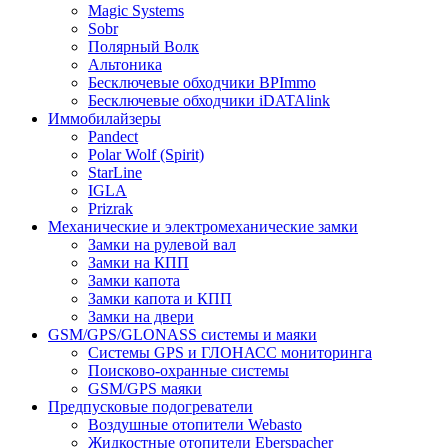
Magic Systems
Sobr
Полярный Волк
Альтоника
Бесключевые обходчики BPImmo
Бесключевые обходчики iDATAlink
Иммобилайзеры
Pandect
Polar Wolf (Spirit)
StarLine
IGLA
Prizrak
Механические и электромеханические замки
Замки на рулевой вал
Замки на КПП
Замки капота
Замки капота и КПП
Замки на двери
GSM/GPS/GLONASS системы и маяки
Системы GPS и ГЛОНАСС мониторинга
Поисково-охранные системы
GSM/GPS маяки
Предпусковые подогреватели
Воздушные отопители Webasto
Жидкостные отопители Eberspacher