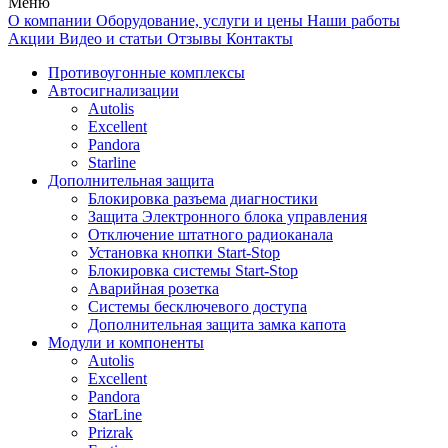
Меню
О компании
Оборудование, услуги и цены
Наши работы
Акции
Видео и статьи
Отзывы
Контакты
Противоугонные комплексы
Автосигнализации
Autolis
Excellent
Pandora
Starline
Дополнительная защита
Блокировка разъема диагностики
Защита Электронного блока управления
Отключение штатного радиоканала
Установка кнопки Start-Stop
Блокировка системы Start-Stop
Аварийная розетка
Системы бесключевого доступа
Дополнительная защита замка капота
Модули и компоненты
Autolis
Excellent
Pandora
StarLine
Prizrak