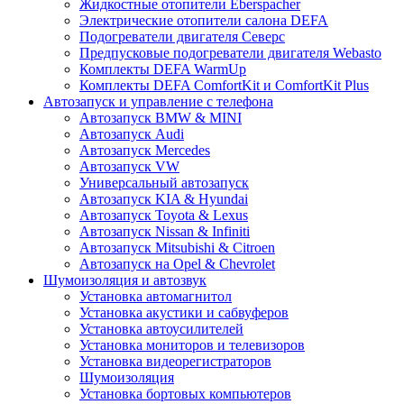
Жидкостные отопители Eberspacher
Электрические отопители салона DEFA
Подогреватели двигателя Северс
Предпусковые подогреватели двигателя Webasto
Комплекты DEFA WarmUp
Комплекты DEFA ComfortKit и ComfortKit Plus
Автозапуск и управление с телефона
Автозапуск BMW & MINI
Автозапуск Audi
Автозапуск Mercedes
Автозапуск VW
Универсальный автозапуск
Автозапуск KIA & Hyundai
Автозапуск Toyota & Lexus
Автозапуск Nissan & Infiniti
Автозапуск Mitsubishi & Citroen
Автозапуск на Opel & Chevrolet
Шумоизоляция и автозвук
Установка автомагнитол
Установка акустики и сабвуферов
Установка автоусилителей
Установка мониторов и телевизоров
Установка видеорегистраторов
Шумоизоляция
Установка бортовых компьютеров