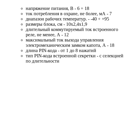
напряжение питания, В - 6 ÷ 18
ток потребления в охране, не более, мА - 7
диапазон рабочих температур. - -40 ÷ +95
размеры блока, см - 10х2,4х1,9
длительный коммутируемый ток встроенного
реле, не менее, А - 12
максимальный ток выхода управления
электромеханическим замком капота, А - 18
длина PIN-кода - от 1 до 8 нажатий
тип PIN-кода встроенной секретки - с селекцией
по длительности