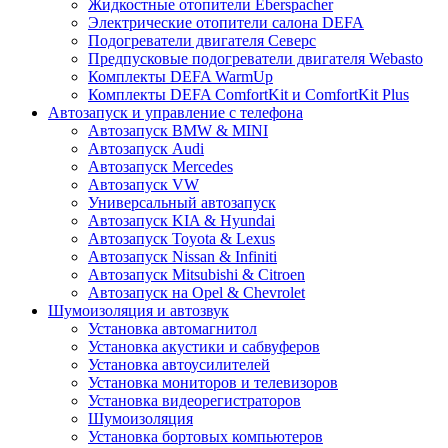
Жидкостные отопители Eberspacher
Электрические отопители салона DEFA
Подогреватели двигателя Северс
Предпусковые подогреватели двигателя Webasto
Комплекты DEFA WarmUp
Комплекты DEFA ComfortKit и ComfortKit Plus
Автозапуск и управление с телефона
Автозапуск BMW & MINI
Автозапуск Audi
Автозапуск Mercedes
Автозапуск VW
Универсальный автозапуск
Автозапуск KIA & Hyundai
Автозапуск Toyota & Lexus
Автозапуск Nissan & Infiniti
Автозапуск Mitsubishi & Citroen
Автозапуск на Opel & Chevrolet
Шумоизоляция и автозвук
Установка автомагнитол
Установка акустики и сабвуферов
Установка автоусилителей
Установка мониторов и телевизоров
Установка видеорегистраторов
Шумоизоляция
Установка бортовых компьютеров