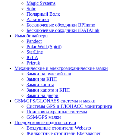
Magic Systems
Sobr
Полярный Волк
Альтоника
Бесключевые обходчики BPImmo
Бесключевые обходчики iDATAlink
Иммобилайзеры
Pandect
Polar Wolf (Spirit)
StarLine
IGLA
Prizrak
Механические и электромеханические замки
Замки на рулевой вал
Замки на КПП
Замки капота
Замки капота и КПП
Замки на двери
GSM/GPS/GLONASS системы и маяки
Системы GPS и ГЛОНАСС мониторинга
Поисково-охранные системы
GSM/GPS маяки
Предпусковые подогреватели
Воздушные отопители Webasto
Жидкостные отопители Eberspacher