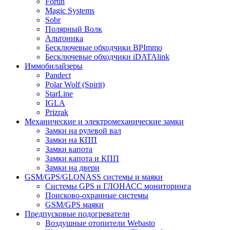
Fortin
Magic Systems
Sobr
Полярный Волк
Альтоника
Бесключевые обходчики BPImmo
Бесключевые обходчики iDATAlink
Иммобилайзеры
Pandect
Polar Wolf (Spirit)
StarLine
IGLA
Prizrak
Механические и электромеханические замки
Замки на рулевой вал
Замки на КПП
Замки капота
Замки капота и КПП
Замки на двери
GSM/GPS/GLONASS системы и маяки
Системы GPS и ГЛОНАСС мониторинга
Поисково-охранные системы
GSM/GPS маяки
Предпусковые подогреватели
Воздушные отопители Webasto