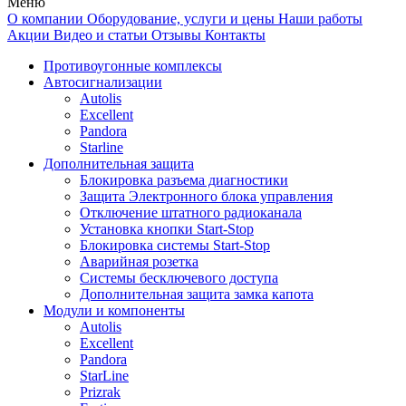
Меню
О компании
Оборудование, услуги и цены
Наши работы
Акции
Видео и статьи
Отзывы
Контакты
Противоугонные комплексы
Автосигнализации
Autolis
Excellent
Pandora
Starline
Дополнительная защита
Блокировка разъема диагностики
Защита Электронного блока управления
Отключение штатного радиоканала
Установка кнопки Start-Stop
Блокировка системы Start-Stop
Аварийная розетка
Системы бесключевого доступа
Дополнительная защита замка капота
Модули и компоненты
Autolis
Excellent
Pandora
StarLine
Prizrak