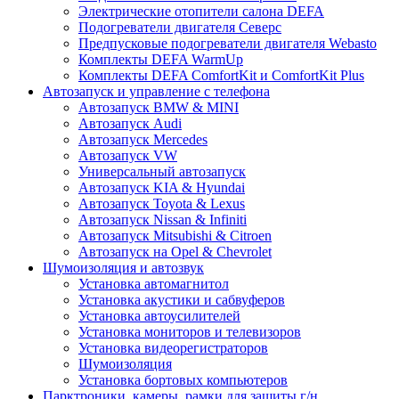
Электрические отопители салона DEFA
Подогреватели двигателя Северс
Предпусковые подогреватели двигателя Webasto
Комплекты DEFA WarmUp
Комплекты DEFA ComfortKit и ComfortKit Plus
Автозапуск и управление с телефона
Автозапуск BMW & MINI
Автозапуск Audi
Автозапуск Mercedes
Автозапуск VW
Универсальный автозапуск
Автозапуск KIA & Hyundai
Автозапуск Toyota & Lexus
Автозапуск Nissan & Infiniti
Автозапуск Mitsubishi & Citroen
Автозапуск на Opel & Chevrolet
Шумоизоляция и автозвук
Установка автомагнитол
Установка акустики и сабвуферов
Установка автоусилителей
Установка мониторов и телевизоров
Установка видеорегистраторов
Шумоизоляция
Установка бортовых компьютеров
Парктроники, камеры, рамки для защиты г/н