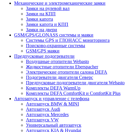
Механические и электромеханические замки
Замки на рулевой вал
Замки на КПП
Замки капота
Замки капота и КПП
Замки на двери
GSM/GPS/GLONASS системы и маяки
Системы GPS и ГЛОНАСС мониторинга
Поисково-охранные системы
GSM/GPS маяки
Предпусковые подогреватели
Воздушные отопители Webasto
Жидкостные отопители Eberspacher
Электрические отопители салона DEFA
Подогреватели двигателя Северс
Предпусковые подогреватели двигателя Webasto
Комплекты DEFA WarmUp
Комплекты DEFA ComfortKit и ComfortKit Plus
Автозапуск и управление с телефона
Автозапуск BMW & MINI
Автозапуск Audi
Автозапуск Mercedes
Автозапуск VW
Универсальный автозапуск
Автозапуск KIA & Hyundai