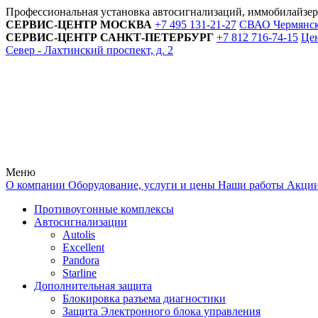
Профессиональная установка автосигнализаций, иммобилайзе
СЕРВИС-ЦЕНТР
МОСКВА
+7 495
131-21-27
СВАО Чермянский
СЕРВИС-ЦЕНТР
САНКТ-ПЕТЕРБУРГ
+7 812
716-74-15
Цен
Север - Лахтинский проспект, д. 2
Меню
О компании
Оборудование, услуги и цены
Наши работы
Акци
Противоугонные комплексы
Автосигнализации
Autolis
Excellent
Pandora
Starline
Дополнительная защита
Блокировка разъема диагностики
Защита Электронного блока управления