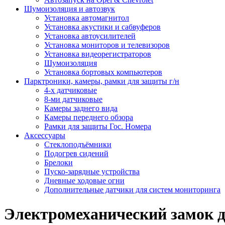
Шумоизоляция и автозвук
Установка автомагнитол
Установка акустики и сабвуферов
Установка автоусилителей
Установка мониторов и телевизоров
Установка видеорегистраторов
Шумоизоляция
Установка бортовых компьютеров
Парктроники, камеры, рамки для защиты г/н
4-х датчиковые
8-ми датчиковые
Камеры заднего вида
Камеры переднего обзора
Рамки для защиты Гос. Номера
Аксессуары
Стеклоподъёмники
Подогрев сидений
Брелоки
Пуско-зарядные устройства
Дневные ходовые огни
Дополнительные датчики для систем мониторинга
Электромеханический замок дв