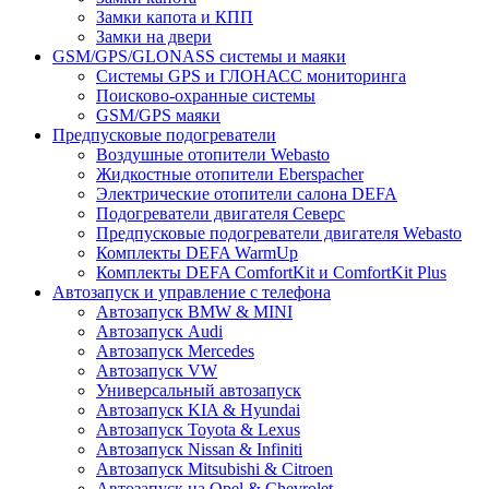
Замки капота и КПП
Замки на двери
GSM/GPS/GLONASS системы и маяки
Системы GPS и ГЛОНАСС мониторинга
Поисково-охранные системы
GSM/GPS маяки
Предпусковые подогреватели
Воздушные отопители Webasto
Жидкостные отопители Eberspacher
Электрические отопители салона DEFA
Подогреватели двигателя Северс
Предпусковые подогреватели двигателя Webasto
Комплекты DEFA WarmUp
Комплекты DEFA ComfortKit и ComfortKit Plus
Автозапуск и управление с телефона
Автозапуск BMW & MINI
Автозапуск Audi
Автозапуск Mercedes
Автозапуск VW
Универсальный автозапуск
Автозапуск KIA & Hyundai
Автозапуск Toyota & Lexus
Автозапуск Nissan & Infiniti
Автозапуск Mitsubishi & Citroen
Автозапуск на Opel & Chevrolet