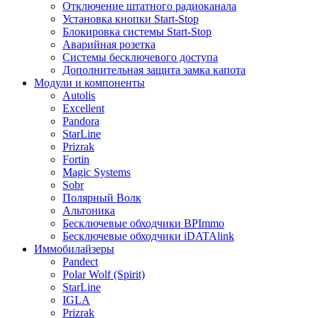
Отключение штатного радиоканала
Установка кнопки Start-Stop
Блокировка системы Start-Stop
Аварийная розетка
Системы бесключевого доступа
Дополнительная защита замка капота
Модули и компоненты
Autolis
Excellent
Pandora
StarLine
Prizrak
Fortin
Magic Systems
Sobr
Полярный Волк
Альтоника
Бесключевые обходчики BPImmo
Бесключевые обходчики iDATAlink
Иммобилайзеры
Pandect
Polar Wolf (Spirit)
StarLine
IGLA
Prizrak