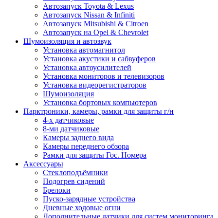
Автозапуск Toyota & Lexus
Автозапуск Nissan & Infiniti
Автозапуск Mitsubishi & Citroen
Автозапуск на Opel & Chevrolet
Шумоизоляция и автозвук
Установка автомагнитол
Установка акустики и сабвуферов
Установка автоусилителей
Установка мониторов и телевизоров
Установка видеорегистраторов
Шумоизоляция
Установка бортовых компьютеров
Парктроники, камеры, рамки для защиты г/н
4-х датчиковые
8-ми датчиковые
Камеры заднего вида
Камеры переднего обзора
Рамки для защиты Гос. Номера
Аксессуары
Стеклоподъёмники
Подогрев сидений
Брелоки
Пуско-зарядные устройства
Дневные ходовые огни
Дополнительные датчики для систем мониторинга