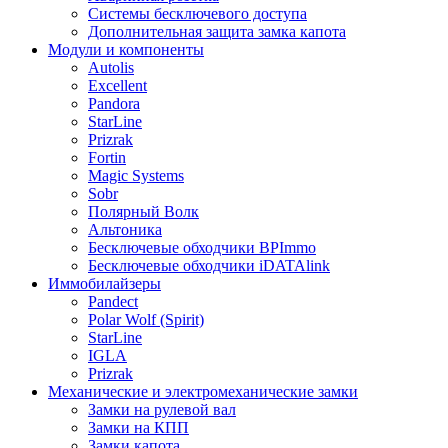
Системы бесключевого доступа
Дополнительная защита замка капота
Модули и компоненты
Autolis
Excellent
Pandora
StarLine
Prizrak
Fortin
Magic Systems
Sobr
Полярный Волк
Альтоника
Бесключевые обходчики BPImmo
Бесключевые обходчики iDATAlink
Иммобилайзеры
Pandect
Polar Wolf (Spirit)
StarLine
IGLA
Prizrak
Механические и электромеханические замки
Замки на рулевой вал
Замки на КПП
Замки капота