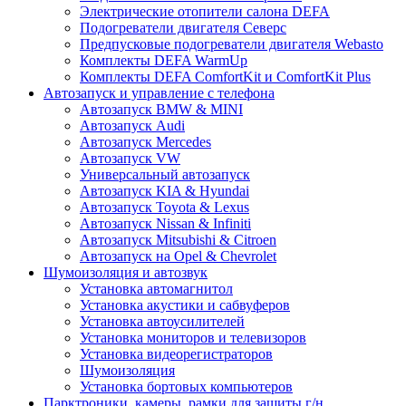
Электрические отопители салона DEFA
Подогреватели двигателя Северс
Предпусковые подогреватели двигателя Webasto
Комплекты DEFA WarmUp
Комплекты DEFA ComfortKit и ComfortKit Plus
Автозапуск и управление с телефона
Автозапуск BMW & MINI
Автозапуск Audi
Автозапуск Mercedes
Автозапуск VW
Универсальный автозапуск
Автозапуск KIA & Hyundai
Автозапуск Toyota & Lexus
Автозапуск Nissan & Infiniti
Автозапуск Mitsubishi & Citroen
Автозапуск на Opel & Chevrolet
Шумоизоляция и автозвук
Установка автомагнитол
Установка акустики и сабвуферов
Установка автоусилителей
Установка мониторов и телевизоров
Установка видеорегистраторов
Шумоизоляция
Установка бортовых компьютеров
Парктроники, камеры, рамки для защиты г/н