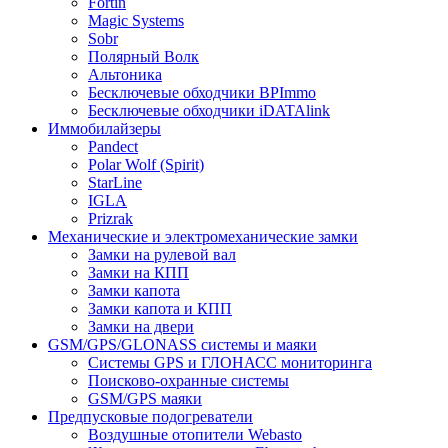
Fortin
Magic Systems
Sobr
Полярный Волк
Альтоника
Бесключевые обходчики BPImmo
Бесключевые обходчики iDATAlink
Иммобилайзеры
Pandect
Polar Wolf (Spirit)
StarLine
IGLA
Prizrak
Механические и электромеханические замки
Замки на рулевой вал
Замки на КПП
Замки капота
Замки капота и КПП
Замки на двери
GSM/GPS/GLONASS системы и маяки
Системы GPS и ГЛОНАСС мониторинга
Поисково-охранные системы
GSM/GPS маяки
Предпусковые подогреватели
Воздушные отопители Webasto