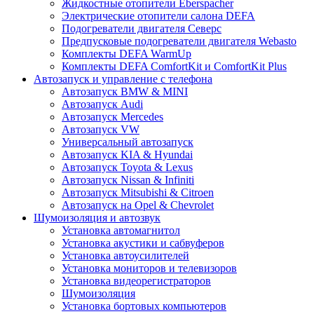
Жидкостные отопители Eberspacher
Электрические отопители салона DEFA
Подогреватели двигателя Северс
Предпусковые подогреватели двигателя Webasto
Комплекты DEFA WarmUp
Комплекты DEFA ComfortKit и ComfortKit Plus
Автозапуск и управление с телефона
Автозапуск BMW & MINI
Автозапуск Audi
Автозапуск Mercedes
Автозапуск VW
Универсальный автозапуск
Автозапуск KIA & Hyundai
Автозапуск Toyota & Lexus
Автозапуск Nissan & Infiniti
Автозапуск Mitsubishi & Citroen
Автозапуск на Opel & Chevrolet
Шумоизоляция и автозвук
Установка автомагнитол
Установка акустики и сабвуферов
Установка автоусилителей
Установка мониторов и телевизоров
Установка видеорегистраторов
Шумоизоляция
Установка бортовых компьютеров