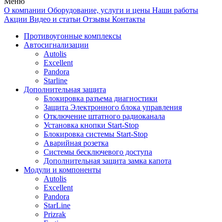
Меню
О компании
Оборудование, услуги и цены
Наши работы
Акции
Видео и статьи
Отзывы
Контакты
Противоугонные комплексы
Автосигнализации
Autolis
Excellent
Pandora
Starline
Дополнительная защита
Блокировка разъема диагностики
Защита Электронного блока управления
Отключение штатного радиоканала
Установка кнопки Start-Stop
Блокировка системы Start-Stop
Аварийная розетка
Системы бесключевого доступа
Дополнительная защита замка капота
Модули и компоненты
Autolis
Excellent
Pandora
StarLine
Prizrak