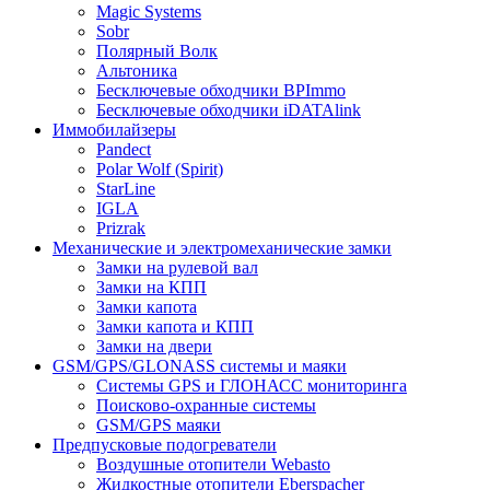
Magic Systems
Sobr
Полярный Волк
Альтоника
Бесключевые обходчики BPImmo
Бесключевые обходчики iDATAlink
Иммобилайзеры
Pandect
Polar Wolf (Spirit)
StarLine
IGLA
Prizrak
Механические и электромеханические замки
Замки на рулевой вал
Замки на КПП
Замки капота
Замки капота и КПП
Замки на двери
GSM/GPS/GLONASS системы и маяки
Системы GPS и ГЛОНАСС мониторинга
Поисково-охранные системы
GSM/GPS маяки
Предпусковые подогреватели
Воздушные отопители Webasto
Жидкостные отопители Eberspacher