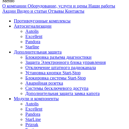
Меню
О компании
Оборудование, услуги и цены
Наши работы
Акции
Видео и статьи
Отзывы
Контакты
Противоугонные комплексы
Автосигнализации
Autolis
Excellent
Pandora
Starline
Дополнительная защита
Блокировка разъема диагностики
Защита Электронного блока управления
Отключение штатного радиоканала
Установка кнопки Start-Stop
Блокировка системы Start-Stop
Аварийная розетка
Системы бесключевого доступа
Дополнительная защита замка капота
Модули и компоненты
Autolis
Excellent
Pandora
StarLine
Prizrak