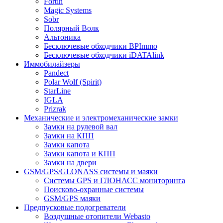
Fortin
Magic Systems
Sobr
Полярный Волк
Альтоника
Бесключевые обходчики BPImmo
Бесключевые обходчики iDATAlink
Иммобилайзеры
Pandect
Polar Wolf (Spirit)
StarLine
IGLA
Prizrak
Механические и электромеханические замки
Замки на рулевой вал
Замки на КПП
Замки капота
Замки капота и КПП
Замки на двери
GSM/GPS/GLONASS системы и маяки
Системы GPS и ГЛОНАСС мониторинга
Поисково-охранные системы
GSM/GPS маяки
Предпусковые подогреватели
Воздушные отопители Webasto