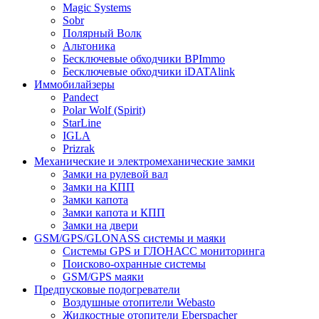
Magic Systems
Sobr
Полярный Волк
Альтоника
Бесключевые обходчики BPImmo
Бесключевые обходчики iDATAlink
Иммобилайзеры
Pandect
Polar Wolf (Spirit)
StarLine
IGLA
Prizrak
Механические и электромеханические замки
Замки на рулевой вал
Замки на КПП
Замки капота
Замки капота и КПП
Замки на двери
GSM/GPS/GLONASS системы и маяки
Системы GPS и ГЛОНАСС мониторинга
Поисково-охранные системы
GSM/GPS маяки
Предпусковые подогреватели
Воздушные отопители Webasto
Жидкостные отопители Eberspacher