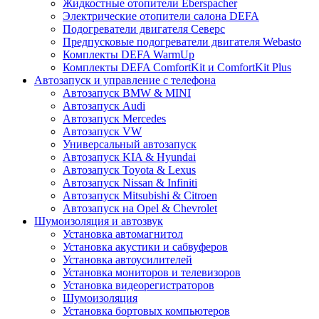
Жидкостные отопители Eberspacher
Электрические отопители салона DEFA
Подогреватели двигателя Северс
Предпусковые подогреватели двигателя Webasto
Комплекты DEFA WarmUp
Комплекты DEFA ComfortKit и ComfortKit Plus
Автозапуск и управление с телефона
Автозапуск BMW & MINI
Автозапуск Audi
Автозапуск Mercedes
Автозапуск VW
Универсальный автозапуск
Автозапуск KIA & Hyundai
Автозапуск Toyota & Lexus
Автозапуск Nissan & Infiniti
Автозапуск Mitsubishi & Citroen
Автозапуск на Opel & Chevrolet
Шумоизоляция и автозвук
Установка автомагнитол
Установка акустики и сабвуферов
Установка автоусилителей
Установка мониторов и телевизоров
Установка видеорегистраторов
Шумоизоляция
Установка бортовых компьютеров