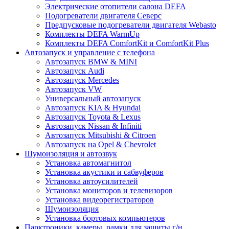
Электрические отопители салона DEFA
Подогреватели двигателя Северс
Предпусковые подогреватели двигателя Webasto
Комплекты DEFA WarmUp
Комплекты DEFA ComfortKit и ComfortKit Plus
Автозапуск и управление с телефона
Автозапуск BMW & MINI
Автозапуск Audi
Автозапуск Mercedes
Автозапуск VW
Универсальный автозапуск
Автозапуск KIA & Hyundai
Автозапуск Toyota & Lexus
Автозапуск Nissan & Infiniti
Автозапуск Mitsubishi & Citroen
Автозапуск на Opel & Chevrolet
Шумоизоляция и автозвук
Установка автомагнитол
Установка акустики и сабвуферов
Установка автоусилителей
Установка мониторов и телевизоров
Установка видеорегистраторов
Шумоизоляция
Установка бортовых компьютеров
Парктроники, камеры, рамки для защиты г/н