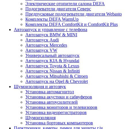
Электрические отопители салона DEFA
Подогреватели двигателя Северс
Предпусковые подогреватели двигателя Webasto
Комплекты DEFA WarmUp
Комплекты DEFA ComfortKit и ComfortKit Plus
Автозапуск и управление с телефона
Автозапуск BMW & MINI
Автозапуск Audi
Автозапуск Mercedes
Автозапуск VW
Универсальный автозапуск
Автозапуск KIA & Hyundai
Автозапуск Toyota & Lexus
Автозапуск Nissan & Infiniti
Автозапуск Mitsubishi & Citroen
Автозапуск на Opel & Chevrolet
Шумоизоляция и автозвук
Установка автомагнитол
Установка акустики и сабвуферов
Установка автоусилителей
Установка мониторов и телевизоров
Установка видеорегистраторов
Шумоизоляция
Установка бортовых компьютеров
Парктроники, камеры, рамки для защиты г/н