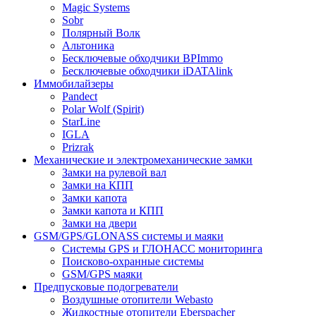
Magic Systems
Sobr
Полярный Волк
Альтоника
Бесключевые обходчики BPImmo
Бесключевые обходчики iDATAlink
Иммобилайзеры
Pandect
Polar Wolf (Spirit)
StarLine
IGLA
Prizrak
Механические и электромеханические замки
Замки на рулевой вал
Замки на КПП
Замки капота
Замки капота и КПП
Замки на двери
GSM/GPS/GLONASS системы и маяки
Системы GPS и ГЛОНАСС мониторинга
Поисково-охранные системы
GSM/GPS маяки
Предпусковые подогреватели
Воздушные отопители Webasto
Жидкостные отопители Eberspacher