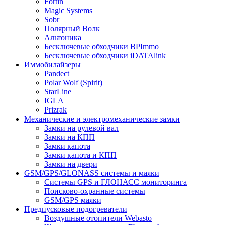
Fortin
Magic Systems
Sobr
Полярный Волк
Альтоника
Бесключевые обходчики BPImmo
Бесключевые обходчики iDATAlink
Иммобилайзеры
Pandect
Polar Wolf (Spirit)
StarLine
IGLA
Prizrak
Механические и электромеханические замки
Замки на рулевой вал
Замки на КПП
Замки капота
Замки капота и КПП
Замки на двери
GSM/GPS/GLONASS системы и маяки
Системы GPS и ГЛОНАСС мониторинга
Поисково-охранные системы
GSM/GPS маяки
Предпусковые подогреватели
Воздушные отопители Webasto