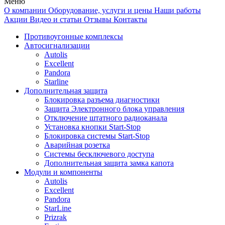
Меню
О компании
Оборудование, услуги и цены
Наши работы
Акции
Видео и статьи
Отзывы
Контакты
Противоугонные комплексы
Автосигнализации
Autolis
Excellent
Pandora
Starline
Дополнительная защита
Блокировка разъема диагностики
Защита Электронного блока управления
Отключение штатного радиоканала
Установка кнопки Start-Stop
Блокировка системы Start-Stop
Аварийная розетка
Системы бесключевого доступа
Дополнительная защита замка капота
Модули и компоненты
Autolis
Excellent
Pandora
StarLine
Prizrak