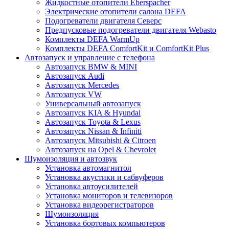
Жидкостные отопители Eberspacher
Электрические отопители салона DEFA
Подогреватели двигателя Северс
Предпусковые подогреватели двигателя Webasto
Комплекты DEFA WarmUp
Комплекты DEFA ComfortKit и ComfortKit Plus
Автозапуск и управление с телефона
Автозапуск BMW & MINI
Автозапуск Audi
Автозапуск Mercedes
Автозапуск VW
Универсальный автозапуск
Автозапуск KIA & Hyundai
Автозапуск Toyota & Lexus
Автозапуск Nissan & Infiniti
Автозапуск Mitsubishi & Citroen
Автозапуск на Opel & Chevrolet
Шумоизоляция и автозвук
Установка автомагнитол
Установка акустики и сабвуферов
Установка автоусилителей
Установка мониторов и телевизоров
Установка видеорегистраторов
Шумоизоляция
Установка бортовых компьютеров