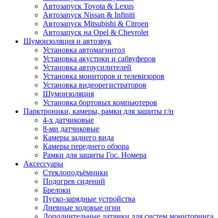
Автозапуск Toyota & Lexus
Автозапуск Nissan & Infiniti
Автозапуск Mitsubishi & Citroen
Автозапуск на Opel & Chevrolet
Шумоизоляция и автозвук
Установка автомагнитол
Установка акустики и сабвуферов
Установка автоусилителей
Установка мониторов и телевизоров
Установка видеорегистраторов
Шумоизоляция
Установка бортовых компьютеров
Парктроники, камеры, рамки для защиты г/н
4-х датчиковые
8-ми датчиковые
Камеры заднего вида
Камеры переднего обзора
Рамки для защиты Гос. Номера
Аксессуары
Стеклоподъёмники
Подогрев сидений
Брелоки
Пуско-зарядные устройства
Дневные ходовые огни
Дополнительные датчики для систем мониторинга