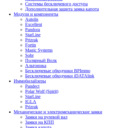
Системы бесключевого доступа
Дополнительная защита замка капота
Модули и компоненты
Autolis
Excellent
Pandora
StarLine
Prizrak
Fortin
Magic Systems
Sobr
Полярный Волк
Альтоника
Бесключевые обходчики BPImmo
Бесключевые обходчики iDATAlink
Иммобилайзеры
Pandect
Polar Wolf (Spirit)
StarLine
IGLA
Prizrak
Механические и электромеханические замки
Замки на рулевой вал
Замки на КПП
Замки капота