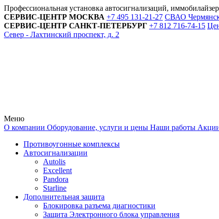
Профессиональная установка автосигнализаций, иммобилайзе
СЕРВИС-ЦЕНТР
МОСКВА
+7 495
131-21-27
СВАО Чермянский
СЕРВИС-ЦЕНТР
САНКТ-ПЕТЕРБУРГ
+7 812
716-74-15
Цен
Север - Лахтинский проспект, д. 2
Меню
О компании
Оборудование, услуги и цены
Наши работы
Акци
Противоугонные комплексы
Автосигнализации
Autolis
Excellent
Pandora
Starline
Дополнительная защита
Блокировка разъема диагностики
Защита Электронного блока управления