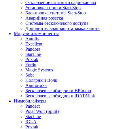
Отключение штатного радиоканала
Установка кнопки Start-Stop
Блокировка системы Start-Stop
Аварийная розетка
Системы бесключевого доступа
Дополнительная защита замка капота
Модули и компоненты
Autolis
Excellent
Pandora
StarLine
Prizrak
Fortin
Magic Systems
Sobr
Полярный Волк
Альтоника
Бесключевые обходчики BPImmo
Бесключевые обходчики iDATAlink
Иммобилайзеры
Pandect
Polar Wolf (Spirit)
StarLine
IGLA
Prizrak