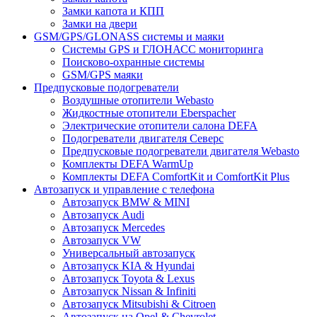
Замки капота и КПП
Замки на двери
GSM/GPS/GLONASS системы и маяки
Системы GPS и ГЛОНАСС мониторинга
Поисково-охранные системы
GSM/GPS маяки
Предпусковые подогреватели
Воздушные отопители Webasto
Жидкостные отопители Eberspacher
Электрические отопители салона DEFA
Подогреватели двигателя Северс
Предпусковые подогреватели двигателя Webasto
Комплекты DEFA WarmUp
Комплекты DEFA ComfortKit и ComfortKit Plus
Автозапуск и управление с телефона
Автозапуск BMW & MINI
Автозапуск Audi
Автозапуск Mercedes
Автозапуск VW
Универсальный автозапуск
Автозапуск KIA & Hyundai
Автозапуск Toyota & Lexus
Автозапуск Nissan & Infiniti
Автозапуск Mitsubishi & Citroen
Автозапуск на Opel & Chevrolet