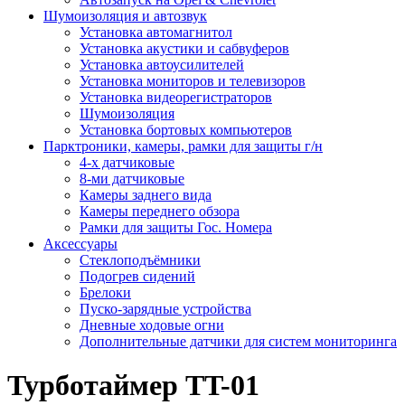
Шумоизоляция и автозвук
Установка автомагнитол
Установка акустики и сабвуферов
Установка автоусилителей
Установка мониторов и телевизоров
Установка видеорегистраторов
Шумоизоляция
Установка бортовых компьютеров
Парктроники, камеры, рамки для защиты г/н
4-х датчиковые
8-ми датчиковые
Камеры заднего вида
Камеры переднего обзора
Рамки для защиты Гос. Номера
Аксессуары
Стеклоподъёмники
Подогрев сидений
Брелоки
Пуско-зарядные устройства
Дневные ходовые огни
Дополнительные датчики для систем мониторинга
Турботаймер TT-01