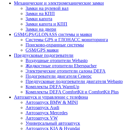
Механические и электромеханические замки
Замки на рулевой вал
Замки на КПП
Замки капота
Замки капота и КПП
Замки на двери
GSM/GPS/GLONASS системы и маяки
Системы GPS и ГЛОНАСС мониторинга
Поисково-охранные системы
GSM/GPS маяки
Предпусковые подогреватели
Воздушные отопители Webasto
Жидкостные отопители Eberspacher
Электрические отопители салона DEFA
Подогреватели двигателя Северс
Предпусковые подогреватели двигателя Webasto
Комплекты DEFA WarmUp
Комплекты DEFA ComfortKit и ComfortKit Plus
Автозапуск и управление с телефона
Автозапуск BMW & MINI
Автозапуск Audi
Автозапуск Mercedes
Автозапуск VW
Универсальный автозапуск
Автозапуск KIA & Hyundai