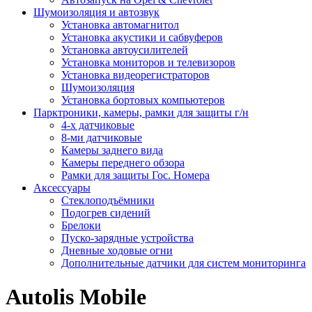
Шумоизоляция и автозвук
Установка автомагнитол
Установка акустики и сабвуферов
Установка автоусилителей
Установка мониторов и телевизоров
Установка видеорегистраторов
Шумоизоляция
Установка бортовых компьютеров
Парктроники, камеры, рамки для защиты г/н
4-х датчиковые
8-ми датчиковые
Камеры заднего вида
Камеры переднего обзора
Рамки для защиты Гос. Номера
Аксессуары
Стеклоподъёмники
Подогрев сидений
Брелоки
Пуско-зарядные устройства
Дневные ходовые огни
Дополнительные датчики для систем мониторинга
Autolis Mobile