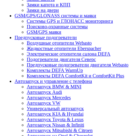
Замки капота и КПП
Замки на двери
GSM/GPS/GLONASS системы и маяки
Системы GPS и ГЛОНАСС мониторинга
Поисково-охранные системы
GSM/GPS маяки
Предпусковые подогреватели
Воздушные отопители Webasto
Жидкостные отопители Eberspacher
Электрические отопители салона DEFA
Подогреватели двигателя Северс
Предпусковые подогреватели двигателя Webasto
Комплекты DEFA WarmUp
Комплекты DEFA ComfortKit и ComfortKit Plus
Автозапуск и управление с телефона
Автозапуск BMW & MINI
Автозапуск Audi
Автозапуск Mercedes
Автозапуск VW
Универсальный автозапуск
Автозапуск KIA & Hyundai
Автозапуск Toyota & Lexus
Автозапуск Nissan & Infiniti
Автозапуск Mitsubishi & Citroen
Автозапуск на Opel & Chevrolet