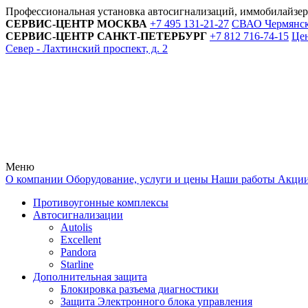
Профессиональная установка автосигнализаций, иммобилайзе
СЕРВИС-ЦЕНТР
МОСКВА
+7 495
131-21-27
СВАО Чермянский
СЕРВИС-ЦЕНТР
САНКТ-ПЕТЕРБУРГ
+7 812
716-74-15
Цен
Север - Лахтинский проспект, д. 2
Меню
О компании
Оборудование, услуги и цены
Наши работы
Акци
Противоугонные комплексы
Автосигнализации
Autolis
Excellent
Pandora
Starline
Дополнительная защита
Блокировка разъема диагностики
Защита Электронного блока управления