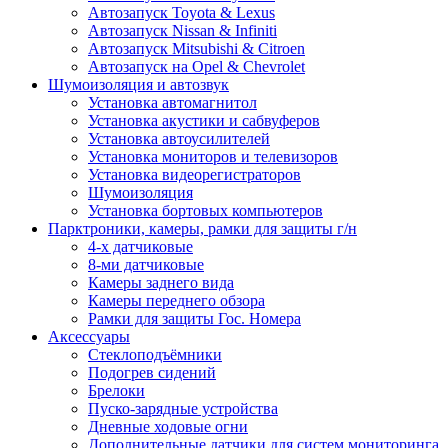
Автозапуск Toyota & Lexus
Автозапуск Nissan & Infiniti
Автозапуск Mitsubishi & Citroen
Автозапуск на Opel & Chevrolet
Шумоизоляция и автозвук
Установка автомагнитол
Установка акустики и сабвуферов
Установка автоусилителей
Установка мониторов и телевизоров
Установка видеорегистраторов
Шумоизоляция
Установка бортовых компьютеров
Парктроники, камеры, рамки для защиты г/н
4-х датчиковые
8-ми датчиковые
Камеры заднего вида
Камеры переднего обзора
Рамки для защиты Гос. Номера
Аксессуары
Стеклоподъёмники
Подогрев сидений
Брелоки
Пуско-зарядные устройства
Дневные ходовые огни
Дополнительные датчики для систем мониторинга