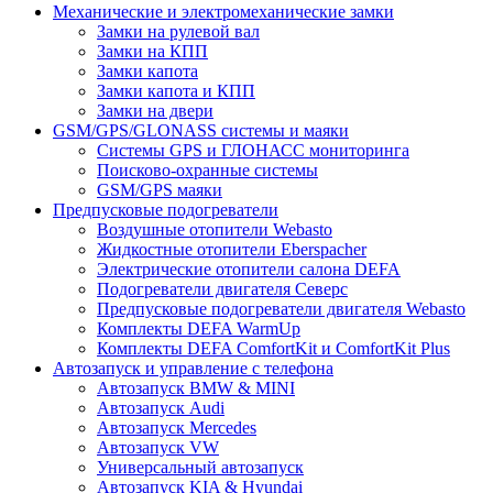
Механические и электромеханические замки
Замки на рулевой вал
Замки на КПП
Замки капота
Замки капота и КПП
Замки на двери
GSM/GPS/GLONASS системы и маяки
Системы GPS и ГЛОНАСС мониторинга
Поисково-охранные системы
GSM/GPS маяки
Предпусковые подогреватели
Воздушные отопители Webasto
Жидкостные отопители Eberspacher
Электрические отопители салона DEFA
Подогреватели двигателя Северс
Предпусковые подогреватели двигателя Webasto
Комплекты DEFA WarmUp
Комплекты DEFA ComfortKit и ComfortKit Plus
Автозапуск и управление с телефона
Автозапуск BMW & MINI
Автозапуск Audi
Автозапуск Mercedes
Автозапуск VW
Универсальный автозапуск
Автозапуск KIA & Hyundai