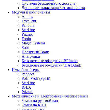
Системы бесключевого доступа
Дополнительная защита замка капота
Модули и компоненты
Autolis
Excellent
Pandora
StarLine
Prizrak
Fortin
Magic Systems
Sobr
Полярный Волк
Альтоника
Бесключевые обходчики BPImmo
Бесключевые обходчики iDATAlink
Иммобилайзеры
Pandect
Polar Wolf (Spirit)
StarLine
IGLA
Prizrak
Механические и электромеханические замки
Замки на рулевой вал
Замки на КПП
Замки капота