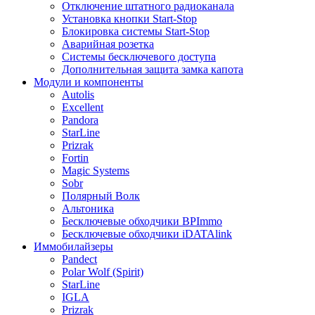
Отключение штатного радиоканала
Установка кнопки Start-Stop
Блокировка системы Start-Stop
Аварийная розетка
Системы бесключевого доступа
Дополнительная защита замка капота
Модули и компоненты
Autolis
Excellent
Pandora
StarLine
Prizrak
Fortin
Magic Systems
Sobr
Полярный Волк
Альтоника
Бесключевые обходчики BPImmo
Бесключевые обходчики iDATAlink
Иммобилайзеры
Pandect
Polar Wolf (Spirit)
StarLine
IGLA
Prizrak