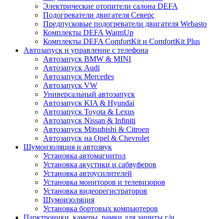
Электрические отопители салона DEFA
Подогреватели двигателя Северс
Предпусковые подогреватели двигателя Webasto
Комплекты DEFA WarmUp
Комплекты DEFA ComfortKit и ComfortKit Plus
Автозапуск и управление с телефона
Автозапуск BMW & MINI
Автозапуск Audi
Автозапуск Mercedes
Автозапуск VW
Универсальный автозапуск
Автозапуск KIA & Hyundai
Автозапуск Toyota & Lexus
Автозапуск Nissan & Infiniti
Автозапуск Mitsubishi & Citroen
Автозапуск на Opel & Chevrolet
Шумоизоляция и автозвук
Установка автомагнитол
Установка акустики и сабвуферов
Установка автоусилителей
Установка мониторов и телевизоров
Установка видеорегистраторов
Шумоизоляция
Установка бортовых компьютеров
Парктроники, камеры, рамки для защиты г/н