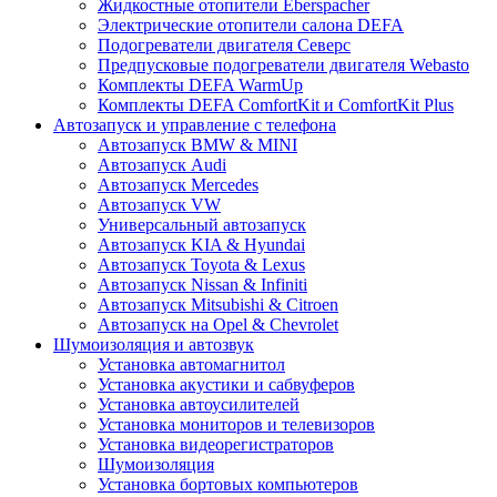
Жидкостные отопители Eberspacher
Электрические отопители салона DEFA
Подогреватели двигателя Северс
Предпусковые подогреватели двигателя Webasto
Комплекты DEFA WarmUp
Комплекты DEFA ComfortKit и ComfortKit Plus
Автозапуск и управление с телефона
Автозапуск BMW & MINI
Автозапуск Audi
Автозапуск Mercedes
Автозапуск VW
Универсальный автозапуск
Автозапуск KIA & Hyundai
Автозапуск Toyota & Lexus
Автозапуск Nissan & Infiniti
Автозапуск Mitsubishi & Citroen
Автозапуск на Opel & Chevrolet
Шумоизоляция и автозвук
Установка автомагнитол
Установка акустики и сабвуферов
Установка автоусилителей
Установка мониторов и телевизоров
Установка видеорегистраторов
Шумоизоляция
Установка бортовых компьютеров