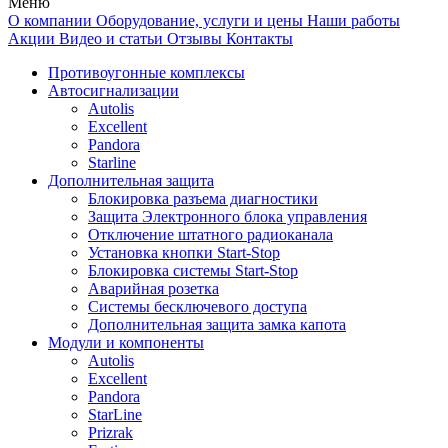
Меню
О компании
Оборудование, услуги и цены
Наши работы
Акции
Видео и статьи
Отзывы
Контакты
Противоугонные комплексы
Автосигнализации
Autolis
Excellent
Pandora
Starline
Дополнительная защита
Блокировка разъема диагностики
Защита Электронного блока управления
Отключение штатного радиоканала
Установка кнопки Start-Stop
Блокировка системы Start-Stop
Аварийная розетка
Системы бесключевого доступа
Дополнительная защита замка капота
Модули и компоненты
Autolis
Excellent
Pandora
StarLine
Prizrak