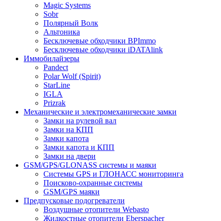
Magic Systems
Sobr
Полярный Волк
Альтоника
Бесключевые обходчики BPImmo
Бесключевые обходчики iDATAlink
Иммобилайзеры
Pandect
Polar Wolf (Spirit)
StarLine
IGLA
Prizrak
Механические и электромеханические замки
Замки на рулевой вал
Замки на КПП
Замки капота
Замки капота и КПП
Замки на двери
GSM/GPS/GLONASS системы и маяки
Системы GPS и ГЛОНАСС мониторинга
Поисково-охранные системы
GSM/GPS маяки
Предпусковые подогреватели
Воздушные отопители Webasto
Жидкостные отопители Eberspacher