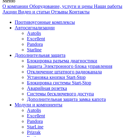
Меню
О компании
Оборудование, услуги и цены
Наши работы
Акции
Видео и статьи
Отзывы
Контакты
Противоугонные комплексы
Автосигнализации
Autolis
Excellent
Pandora
Starline
Дополнительная защита
Блокировка разъема диагностики
Защита Электронного блока управления
Отключение штатного радиоканала
Установка кнопки Start-Stop
Блокировка системы Start-Stop
Аварийная розетка
Системы бесключевого доступа
Дополнительная защита замка капота
Модули и компоненты
Autolis
Excellent
Pandora
StarLine
Prizrak