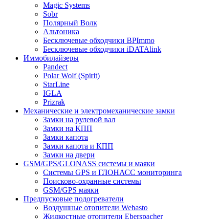
Magic Systems
Sobr
Полярный Волк
Альтоника
Бесключевые обходчики BPImmo
Бесключевые обходчики iDATAlink
Иммобилайзеры
Pandect
Polar Wolf (Spirit)
StarLine
IGLA
Prizrak
Механические и электромеханические замки
Замки на рулевой вал
Замки на КПП
Замки капота
Замки капота и КПП
Замки на двери
GSM/GPS/GLONASS системы и маяки
Системы GPS и ГЛОНАСС мониторинга
Поисково-охранные системы
GSM/GPS маяки
Предпусковые подогреватели
Воздушные отопители Webasto
Жидкостные отопители Eberspacher