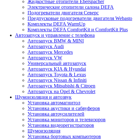
Жидкостные отопители Eberspacher
Электрические отопители салона DEFA
Подогреватели двигателя Северс
Предпусковые подогреватели двигателя Webasto
Комплекты DEFA WarmUp
Комплекты DEFA ComfortKit и ComfortKit Plus
Автозапуск и управление с телефона
Автозапуск BMW & MINI
Автозапуск Audi
Автозапуск Mercedes
Автозапуск VW
Универсальный автозапуск
Автозапуск KIA & Hyundai
Автозапуск Toyota & Lexus
Автозапуск Nissan & Infiniti
Автозапуск Mitsubishi & Citroen
Автозапуск на Opel & Chevrolet
Шумоизоляция и автозвук
Установка автомагнитол
Установка акустики и сабвуферов
Установка автоусилителей
Установка мониторов и телевизоров
Установка видеорегистраторов
Шумоизоляция
Установка бортовых компьютеров