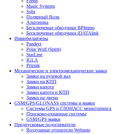
Fortin
Magic Systems
Sobr
Полярный Волк
Альтоника
Бесключевые обходчики BPImmo
Бесключевые обходчики iDATAlink
Иммобилайзеры
Pandect
Polar Wolf (Spirit)
StarLine
IGLA
Prizrak
Механические и электромеханические замки
Замки на рулевой вал
Замки на КПП
Замки капота
Замки капота и КПП
Замки на двери
GSM/GPS/GLONASS системы и маяки
Системы GPS и ГЛОНАСС мониторинга
Поисково-охранные системы
GSM/GPS маяки
Предпусковые подогреватели
Воздушные отопители Webasto