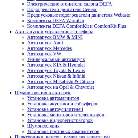
Электрические отопители салона DEFA
Подогреватели двигателя Северс
Предпусковые подогреватели двигателя Webasto
Комплекты DEFA WarmUp
Комплекты DEFA ComfortKit и ComfortKit Plus
Автозапуск и управление с телефона
Автозапуск BMW & MINI
Автозапуск Audi
Автозапуск Mercedes
Автозапуск VW
Универсальный автозапуск
Автозапуск KIA & Hyundai
Автозапуск Toyota & Lexus
Автозапуск Nissan & Infiniti
Автозапуск Mitsubishi & Citroen
Автозапуск на Opel & Chevrolet
Шумоизоляция и автозвук
Установка автомагнитол
Установка акустики и сабвуферов
Установка автоусилителей
Установка мониторов и телевизоров
Установка видеорегистраторов
Шумоизоляция
Установка бортовых компьютеров
Парктроники, камеры, рамки для защиты г/н