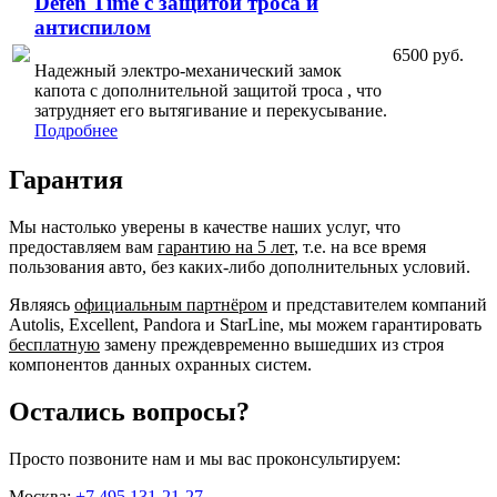
Defen Time с защитой троса и
антиспилом
6500 руб.
Надежный электро-механический замок
капота с дополнительной защитой троса , что
затрудняет его вытягивание и перекусывание.
Подробнее
Гарантия
Мы настолько уверены в качестве наших услуг, что
предоставляем вам
гарантию на 5 лет
, т.е. на все время
пользования авто, без каких-либо дополнительных условий.
Являясь
официальным партнёром
и представителем компаний
Autolis, Excellent, Pandora и StarLine, мы можем гарантировать
бесплатную
замену преждевременно вышедших из строя
компонентов данных охранных систем.
Остались вопросы?
Просто позвоните нам и мы вас проконсультируем:
Москва:
+7 495 131-21-27