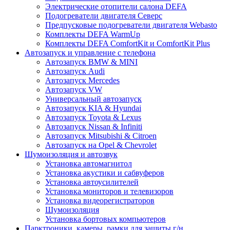
Электрические отопители салона DEFA
Подогреватели двигателя Северс
Предпусковые подогреватели двигателя Webasto
Комплекты DEFA WarmUp
Комплекты DEFA ComfortKit и ComfortKit Plus
Автозапуск и управление с телефона
Автозапуск BMW & MINI
Автозапуск Audi
Автозапуск Mercedes
Автозапуск VW
Универсальный автозапуск
Автозапуск KIA & Hyundai
Автозапуск Toyota & Lexus
Автозапуск Nissan & Infiniti
Автозапуск Mitsubishi & Citroen
Автозапуск на Opel & Chevrolet
Шумоизоляция и автозвук
Установка автомагнитол
Установка акустики и сабвуферов
Установка автоусилителей
Установка мониторов и телевизоров
Установка видеорегистраторов
Шумоизоляция
Установка бортовых компьютеров
Парктроники, камеры, рамки для защиты г/н