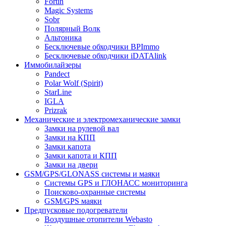
Fortin
Magic Systems
Sobr
Полярный Волк
Альтоника
Бесключевые обходчики BPImmo
Бесключевые обходчики iDATAlink
Иммобилайзеры
Pandect
Polar Wolf (Spirit)
StarLine
IGLA
Prizrak
Механические и электромеханические замки
Замки на рулевой вал
Замки на КПП
Замки капота
Замки капота и КПП
Замки на двери
GSM/GPS/GLONASS системы и маяки
Системы GPS и ГЛОНАСС мониторинга
Поисково-охранные системы
GSM/GPS маяки
Предпусковые подогреватели
Воздушные отопители Webasto