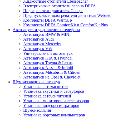
Жидкостные отопители Eberspacher
Электрические отопители салона DEFA
Подогреватели двигателя Северс
Предпусковые подогреватели двигателя Webasto
Комплекты DEFA WarmUp
Комплекты DEFA ComfortKit и ComfortKit Plus
Автозапуск и управление с телефона
Автозапуск BMW & MINI
Автозапуск Audi
Автозапуск Mercedes
Автозапуск VW
Универсальный автозапуск
Автозапуск KIA & Hyundai
Автозапуск Toyota & Lexus
Автозапуск Nissan & Infiniti
Автозапуск Mitsubishi & Citroen
Автозапуск на Opel & Chevrolet
Шумоизоляция и автозвук
Установка автомагнитол
Установка акустики и сабвуферов
Установка автоусилителей
Установка мониторов и телевизоров
Установка видеорегистраторов
Шумоизоляция
Установка бортовых компьютеров