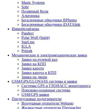
Magic Systems
Sobr
Полярный Волк
Альтоника
Бесключевые обходчики BPImmo
Бесключевые обходчики iDATAlink
Иммобилайзеры
Pandect
Polar Wolf (Spirit)
StarLine
IGLA
Prizrak
Механические и электромеханические замки
Замки на рулевой вал
Замки на КПП
Замки капота
Замки капота и КПП
Замки на двери
GSM/GPS/GLONASS системы и маяки
Системы GPS и ГЛОНАСС мониторинга
Поисково-охранные системы
GSM/GPS маяки
Предпусковые подогреватели
Воздушные отопители Webasto
Жидкостные отопители Eberspacher