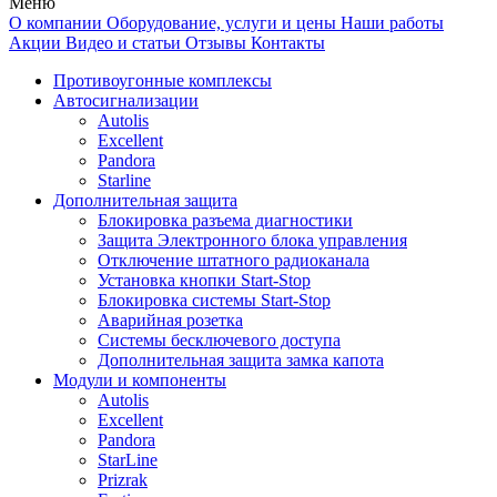
Меню
О компании
Оборудование, услуги и цены
Наши работы
Акции
Видео и статьи
Отзывы
Контакты
Противоугонные комплексы
Автосигнализации
Autolis
Excellent
Pandora
Starline
Дополнительная защита
Блокировка разъема диагностики
Защита Электронного блока управления
Отключение штатного радиоканала
Установка кнопки Start-Stop
Блокировка системы Start-Stop
Аварийная розетка
Системы бесключевого доступа
Дополнительная защита замка капота
Модули и компоненты
Autolis
Excellent
Pandora
StarLine
Prizrak