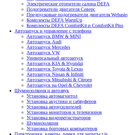
Электрические отопители салона DEFA
Подогреватели двигателя Северс
Предпусковые подогреватели двигателя Webasto
Комплекты DEFA WarmUp
Комплекты DEFA ComfortKit и ComfortKit Plus
Автозапуск и управление с телефона
Автозапуск BMW & MINI
Автозапуск Audi
Автозапуск Mercedes
Автозапуск VW
Универсальный автозапуск
Автозапуск KIA & Hyundai
Автозапуск Toyota & Lexus
Автозапуск Nissan & Infiniti
Автозапуск Mitsubishi & Citroen
Автозапуск на Opel & Chevrolet
Шумоизоляция и автозвук
Установка автомагнитол
Установка акустики и сабвуферов
Установка автоусилителей
Установка мониторов и телевизоров
Установка видеорегистраторов
Шумоизоляция
Установка бортовых компьютеров
Парктроники, камеры, рамки для защиты г/н