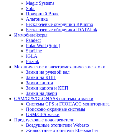
Magic Systems
Sobr
Полярный Волк
Альтоника
Бесключевые обходчики BPImmo
Бесключевые обходчики iDATAlink
Иммобилайзеры
Pandect
Polar Wolf (Spirit)
StarLine
IGLA
Prizrak
Механические и электромеханические замки
Замки на рулевой вал
Замки на КПП
Замки капота
Замки капота и КПП
Замки на двери
GSM/GPS/GLONASS системы и маяки
Системы GPS и ГЛОНАСС мониторинга
Поисково-охранные системы
GSM/GPS маяки
Предпусковые подогреватели
Воздушные отопители Webasto
Жидкостные отопители Eberspacher