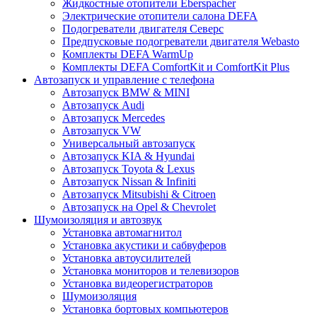
Жидкостные отопители Eberspacher
Электрические отопители салона DEFA
Подогреватели двигателя Северс
Предпусковые подогреватели двигателя Webasto
Комплекты DEFA WarmUp
Комплекты DEFA ComfortKit и ComfortKit Plus
Автозапуск и управление с телефона
Автозапуск BMW & MINI
Автозапуск Audi
Автозапуск Mercedes
Автозапуск VW
Универсальный автозапуск
Автозапуск KIA & Hyundai
Автозапуск Toyota & Lexus
Автозапуск Nissan & Infiniti
Автозапуск Mitsubishi & Citroen
Автозапуск на Opel & Chevrolet
Шумоизоляция и автозвук
Установка автомагнитол
Установка акустики и сабвуферов
Установка автоусилителей
Установка мониторов и телевизоров
Установка видеорегистраторов
Шумоизоляция
Установка бортовых компьютеров