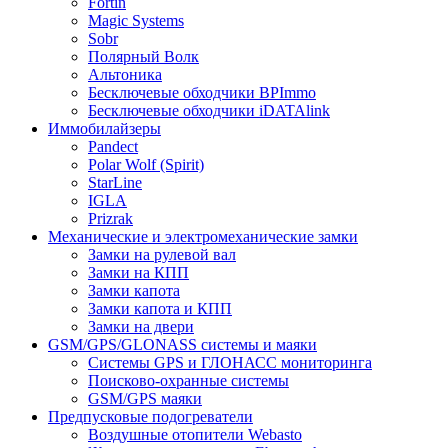
Fortin
Magic Systems
Sobr
Полярный Волк
Альтоника
Бесключевые обходчики BPImmo
Бесключевые обходчики iDATAlink
Иммобилайзеры
Pandect
Polar Wolf (Spirit)
StarLine
IGLA
Prizrak
Механические и электромеханические замки
Замки на рулевой вал
Замки на КПП
Замки капота
Замки капота и КПП
Замки на двери
GSM/GPS/GLONASS системы и маяки
Системы GPS и ГЛОНАСС мониторинга
Поисково-охранные системы
GSM/GPS маяки
Предпусковые подогреватели
Воздушные отопители Webasto