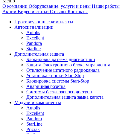
Меню
О компании
Оборудование, услуги и цены
Наши работы
Акции
Видео и статьи
Отзывы
Контакты
Противоугонные комплексы
Автосигнализации
Autolis
Excellent
Pandora
Starline
Дополнительная защита
Блокировка разъема диагностики
Защита Электронного блока управления
Отключение штатного радиоканала
Установка кнопки Start-Stop
Блокировка системы Start-Stop
Аварийная розетка
Системы бесключевого доступа
Дополнительная защита замка капота
Модули и компоненты
Autolis
Excellent
Pandora
StarLine
Prizrak