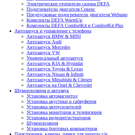
Электрические отопители салона DEFA
Подогреватели двигателя Северс
Предпусковые подогреватели двигателя Webasto
Комплекты DEFA WarmUp
Комплекты DEFA ComfortKit и ComfortKit Plus
Автозапуск и управление с телефона
Автозапуск BMW & MINI
Автозапуск Audi
Автозапуск Mercedes
Автозапуск VW
Универсальный автозапуск
Автозапуск KIA & Hyundai
Автозапуск Toyota & Lexus
Автозапуск Nissan & Infiniti
Автозапуск Mitsubishi & Citroen
Автозапуск на Opel & Chevrolet
Шумоизоляция и автозвук
Установка автомагнитол
Установка акустики и сабвуферов
Установка автоусилителей
Установка мониторов и телевизоров
Установка видеорегистраторов
Шумоизоляция
Установка бортовых компьютеров
Парктроники, камеры, рамки для защиты г/н