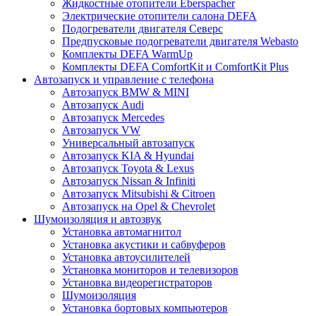
Жидкостные отопители Eberspacher
Электрические отопители салона DEFA
Подогреватели двигателя Северс
Предпусковые подогреватели двигателя Webasto
Комплекты DEFA WarmUp
Комплекты DEFA ComfortKit и ComfortKit Plus
Автозапуск и управление с телефона
Автозапуск BMW & MINI
Автозапуск Audi
Автозапуск Mercedes
Автозапуск VW
Универсальный автозапуск
Автозапуск KIA & Hyundai
Автозапуск Toyota & Lexus
Автозапуск Nissan & Infiniti
Автозапуск Mitsubishi & Citroen
Автозапуск на Opel & Chevrolet
Шумоизоляция и автозвук
Установка автомагнитол
Установка акустики и сабвуферов
Установка автоусилителей
Установка мониторов и телевизоров
Установка видеорегистраторов
Шумоизоляция
Установка бортовых компьютеров