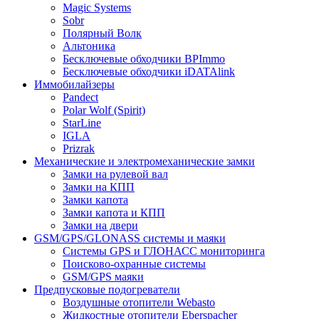
Magic Systems
Sobr
Полярный Волк
Альтоника
Бесключевые обходчики BPImmo
Бесключевые обходчики iDATAlink
Иммобилайзеры
Pandect
Polar Wolf (Spirit)
StarLine
IGLA
Prizrak
Механические и электромеханические замки
Замки на рулевой вал
Замки на КПП
Замки капота
Замки капота и КПП
Замки на двери
GSM/GPS/GLONASS системы и маяки
Системы GPS и ГЛОНАСС мониторинга
Поисково-охранные системы
GSM/GPS маяки
Предпусковые подогреватели
Воздушные отопители Webasto
Жидкостные отопители Eberspacher