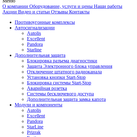
Меню
О компании
Оборудование, услуги и цены
Наши работы
Акции
Видео и статьи
Отзывы
Контакты
Противоугонные комплексы
Автосигнализации
Autolis
Excellent
Pandora
Starline
Дополнительная защита
Блокировка разъема диагностики
Защита Электронного блока управления
Отключение штатного радиоканала
Установка кнопки Start-Stop
Блокировка системы Start-Stop
Аварийная розетка
Системы бесключевого доступа
Дополнительная защита замка капота
Модули и компоненты
Autolis
Excellent
Pandora
StarLine
Prizrak