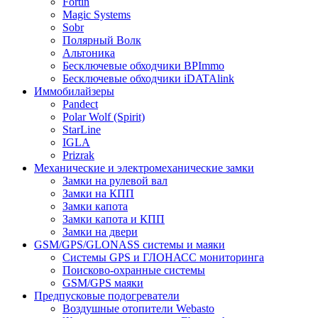
Fortin
Magic Systems
Sobr
Полярный Волк
Альтоника
Бесключевые обходчики BPImmo
Бесключевые обходчики iDATAlink
Иммобилайзеры
Pandect
Polar Wolf (Spirit)
StarLine
IGLA
Prizrak
Механические и электромеханические замки
Замки на рулевой вал
Замки на КПП
Замки капота
Замки капота и КПП
Замки на двери
GSM/GPS/GLONASS системы и маяки
Системы GPS и ГЛОНАСС мониторинга
Поисково-охранные системы
GSM/GPS маяки
Предпусковые подогреватели
Воздушные отопители Webasto