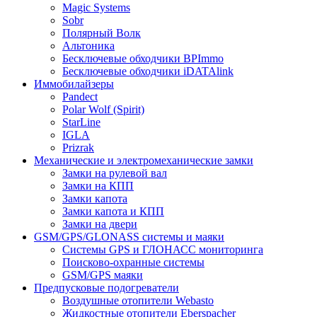
Magic Systems
Sobr
Полярный Волк
Альтоника
Бесключевые обходчики BPImmo
Бесключевые обходчики iDATAlink
Иммобилайзеры
Pandect
Polar Wolf (Spirit)
StarLine
IGLA
Prizrak
Механические и электромеханические замки
Замки на рулевой вал
Замки на КПП
Замки капота
Замки капота и КПП
Замки на двери
GSM/GPS/GLONASS системы и маяки
Системы GPS и ГЛОНАСС мониторинга
Поисково-охранные системы
GSM/GPS маяки
Предпусковые подогреватели
Воздушные отопители Webasto
Жидкостные отопители Eberspacher