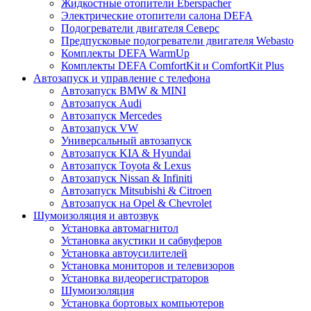
Жидкостные отопители Eberspacher
Электрические отопители салона DEFA
Подогреватели двигателя Северс
Предпусковые подогреватели двигателя Webasto
Комплекты DEFA WarmUp
Комплекты DEFA ComfortKit и ComfortKit Plus
Автозапуск и управление с телефона
Автозапуск BMW & MINI
Автозапуск Audi
Автозапуск Mercedes
Автозапуск VW
Универсальный автозапуск
Автозапуск KIA & Hyundai
Автозапуск Toyota & Lexus
Автозапуск Nissan & Infiniti
Автозапуск Mitsubishi & Citroen
Автозапуск на Opel & Chevrolet
Шумоизоляция и автозвук
Установка автомагнитол
Установка акустики и сабвуферов
Установка автоусилителей
Установка мониторов и телевизоров
Установка видеорегистраторов
Шумоизоляция
Установка бортовых компьютеров