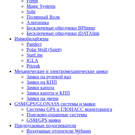
Fortin
Magic Systems
Sobr
Полярный Волк
Альтоника
Бесключевые обходчики BPImmo
Бесключевые обходчики iDATAlink
Иммобилайзеры
Pandect
Polar Wolf (Spirit)
StarLine
IGLA
Prizrak
Механические и электромеханические замки
Замки на рулевой вал
Замки на КПП
Замки капота
Замки капота и КПП
Замки на двери
GSM/GPS/GLONASS системы и маяки
Системы GPS и ГЛОНАСС мониторинга
Поисково-охранные системы
GSM/GPS маяки
Предпусковые подогреватели
Воздушные отопители Webasto