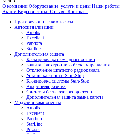
Меню
О компании
Оборудование, услуги и цены
Наши работы
Акции
Видео и статьи
Отзывы
Контакты
Противоугонные комплексы
Автосигнализации
Autolis
Excellent
Pandora
Starline
Дополнительная защита
Блокировка разъема диагностики
Защита Электронного блока управления
Отключение штатного радиоканала
Установка кнопки Start-Stop
Блокировка системы Start-Stop
Аварийная розетка
Системы бесключевого доступа
Дополнительная защита замка капота
Модули и компоненты
Autolis
Excellent
Pandora
StarLine
Prizrak