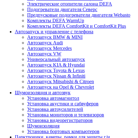
Электрические отопители салона DEFA
Подогреватели двигателя Северс
Предпусковые подогреватели двигателя Webasto
Комплекты DEFA WarmUp
Комплекты DEFA ComfortKit и ComfortKit Plus
Автозапуск и управление с телефона
Автозапуск BMW & MINI
Автозапуск Audi
Автозапуск Mercedes
Автозапуск VW
Универсальный автозапуск
Автозапуск KIA & Hyundai
Автозапуск Toyota & Lexus
Автозапуск Nissan & Infiniti
Автозапуск Mitsubishi & Citroen
Автозапуск на Opel & Chevrolet
Шумоизоляция и автозвук
Установка автомагнитол
Установка акустики и сабвуферов
Установка автоусилителей
Установка мониторов и телевизоров
Установка видеорегистраторов
Шумоизоляция
Установка бортовых компьютеров
Парктроники, камеры, рамки для защиты г/н