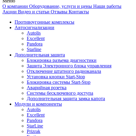
Меню
О компании
Оборудование, услуги и цены
Наши работы
Акции
Видео и статьи
Отзывы
Контакты
Противоугонные комплексы
Автосигнализации
Autolis
Excellent
Pandora
Starline
Дополнительная защита
Блокировка разъема диагностики
Защита Электронного блока управления
Отключение штатного радиоканала
Установка кнопки Start-Stop
Блокировка системы Start-Stop
Аварийная розетка
Системы бесключевого доступа
Дополнительная защита замка капота
Модули и компоненты
Autolis
Excellent
Pandora
StarLine
Prizrak