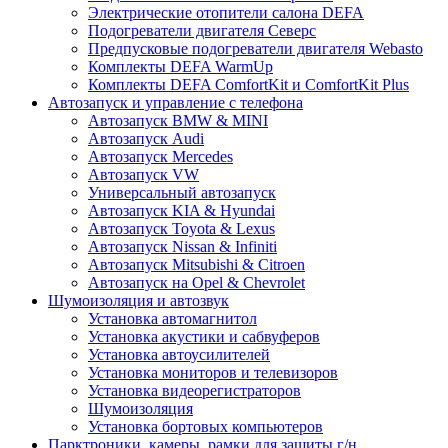
Электрические отопители салона DEFA
Подогреватели двигателя Северс
Предпусковые подогреватели двигателя Webasto
Комплекты DEFA WarmUp
Комплекты DEFA ComfortKit и ComfortKit Plus
Автозапуск и управление с телефона
Автозапуск BMW & MINI
Автозапуск Audi
Автозапуск Mercedes
Автозапуск VW
Универсальный автозапуск
Автозапуск KIA & Hyundai
Автозапуск Toyota & Lexus
Автозапуск Nissan & Infiniti
Автозапуск Mitsubishi & Citroen
Автозапуск на Opel & Chevrolet
Шумоизоляция и автозвук
Установка автомагнитол
Установка акустики и сабвуферов
Установка автоусилителей
Установка мониторов и телевизоров
Установка видеорегистраторов
Шумоизоляция
Установка бортовых компьютеров
Парктроники, камеры, рамки для защиты г/н