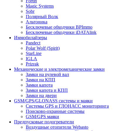
Fortin
Magic Systems
Sobr
Полярный Волк
Альтоника
Бесключевые обходчики BPImmo
Бесключевые обходчики iDATAlink
Иммобилайзеры
Pandect
Polar Wolf (Spirit)
StarLine
IGLA
Prizrak
Механические и электромеханические замки
Замки на рулевой вал
Замки на КПП
Замки капота
Замки капота и КПП
Замки на двери
GSM/GPS/GLONASS системы и маяки
Системы GPS и ГЛОНАСС мониторинга
Поисково-охранные системы
GSM/GPS маяки
Предпусковые подогреватели
Воздушные отопители Webasto