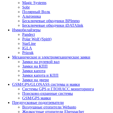
Magic Systems
Sobr
Полярный Волк
Альтоника
Бесключевые обходчики BPImmo
Бесключевые обходчики iDATAlink
Иммобилайзеры
Pandect
Polar Wolf (Spirit)
StarLine
IGLA
Prizrak
Механические и электромеханические замки
Замки на рулевой вал
Замки на КПП
Замки капота
Замки капота и КПП
Замки на двери
GSM/GPS/GLONASS системы и маяки
Системы GPS и ГЛОНАСС мониторинга
Поисково-охранные системы
GSM/GPS маяки
Предпусковые подогреватели
Воздушные отопители Webasto
Жидкостные отопители Eberspacher