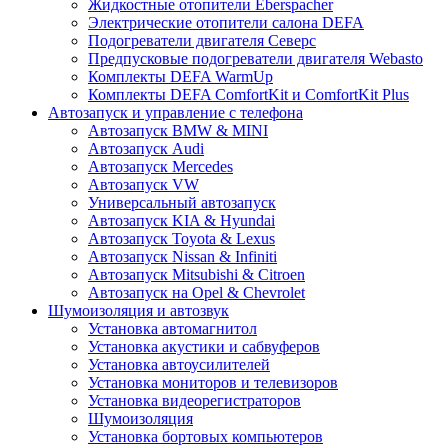
Жидкостные отопители Eberspacher
Электрические отопители салона DEFA
Подогреватели двигателя Северс
Предпусковые подогреватели двигателя Webasto
Комплекты DEFA WarmUp
Комплекты DEFA ComfortKit и ComfortKit Plus
Автозапуск и управление с телефона
Автозапуск BMW & MINI
Автозапуск Audi
Автозапуск Mercedes
Автозапуск VW
Универсальный автозапуск
Автозапуск KIA & Hyundai
Автозапуск Toyota & Lexus
Автозапуск Nissan & Infiniti
Автозапуск Mitsubishi & Citroen
Автозапуск на Opel & Chevrolet
Шумоизоляция и автозвук
Установка автомагнитол
Установка акустики и сабвуферов
Установка автоусилителей
Установка мониторов и телевизоров
Установка видеорегистраторов
Шумоизоляция
Установка бортовых компьютеров