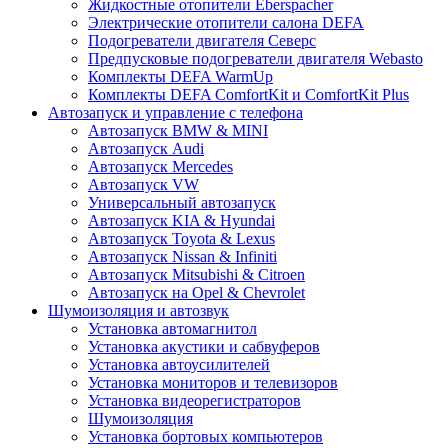
Жидкостные отопители Eberspacher
Электрические отопители салона DEFA
Подогреватели двигателя Северс
Предпусковые подогреватели двигателя Webasto
Комплекты DEFA WarmUp
Комплекты DEFA ComfortKit и ComfortKit Plus
Автозапуск и управление с телефона
Автозапуск BMW & MINI
Автозапуск Audi
Автозапуск Mercedes
Автозапуск VW
Универсальный автозапуск
Автозапуск KIA & Hyundai
Автозапуск Toyota & Lexus
Автозапуск Nissan & Infiniti
Автозапуск Mitsubishi & Citroen
Автозапуск на Opel & Chevrolet
Шумоизоляция и автозвук
Установка автомагнитол
Установка акустики и сабвуферов
Установка автоусилителей
Установка мониторов и телевизоров
Установка видеорегистраторов
Шумоизоляция
Установка бортовых компьютеров