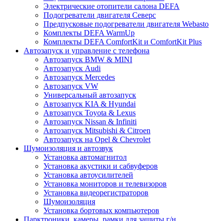
Электрические отопители салона DEFA
Подогреватели двигателя Северс
Предпусковые подогреватели двигателя Webasto
Комплекты DEFA WarmUp
Комплекты DEFA ComfortKit и ComfortKit Plus
Автозапуск и управление с телефона
Автозапуск BMW & MINI
Автозапуск Audi
Автозапуск Mercedes
Автозапуск VW
Универсальный автозапуск
Автозапуск KIA & Hyundai
Автозапуск Toyota & Lexus
Автозапуск Nissan & Infiniti
Автозапуск Mitsubishi & Citroen
Автозапуск на Opel & Chevrolet
Шумоизоляция и автозвук
Установка автомагнитол
Установка акустики и сабвуферов
Установка автоусилителей
Установка мониторов и телевизоров
Установка видеорегистраторов
Шумоизоляция
Установка бортовых компьютеров
Парктроники, камеры, рамки для защиты г/н