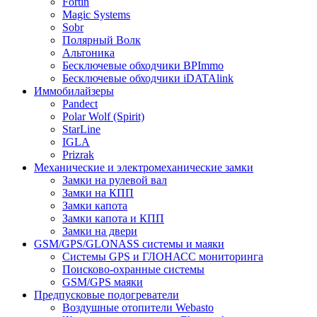
Fortin
Magic Systems
Sobr
Полярный Волк
Альтоника
Бесключевые обходчики BPImmo
Бесключевые обходчики iDATAlink
Иммобилайзеры
Pandect
Polar Wolf (Spirit)
StarLine
IGLA
Prizrak
Механические и электромеханические замки
Замки на рулевой вал
Замки на КПП
Замки капота
Замки капота и КПП
Замки на двери
GSM/GPS/GLONASS системы и маяки
Системы GPS и ГЛОНАСС мониторинга
Поисково-охранные системы
GSM/GPS маяки
Предпусковые подогреватели
Воздушные отопители Webasto