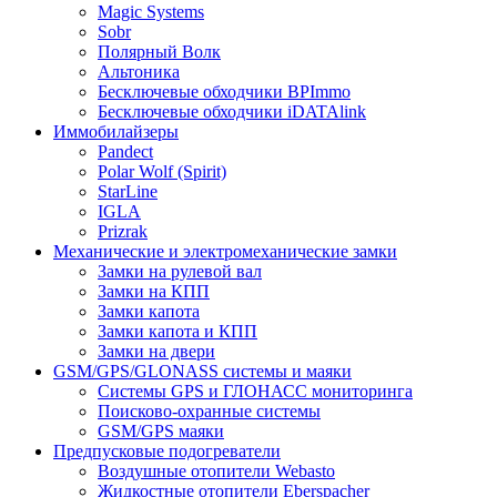
Magic Systems
Sobr
Полярный Волк
Альтоника
Бесключевые обходчики BPImmo
Бесключевые обходчики iDATAlink
Иммобилайзеры
Pandect
Polar Wolf (Spirit)
StarLine
IGLA
Prizrak
Механические и электромеханические замки
Замки на рулевой вал
Замки на КПП
Замки капота
Замки капота и КПП
Замки на двери
GSM/GPS/GLONASS системы и маяки
Системы GPS и ГЛОНАСС мониторинга
Поисково-охранные системы
GSM/GPS маяки
Предпусковые подогреватели
Воздушные отопители Webasto
Жидкостные отопители Eberspacher