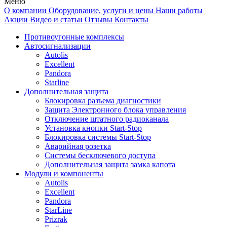
Меню
О компании
Оборудование, услуги и цены
Наши работы
Акции
Видео и статьи
Отзывы
Контакты
Противоугонные комплексы
Автосигнализации
Autolis
Excellent
Pandora
Starline
Дополнительная защита
Блокировка разъема диагностики
Защита Электронного блока управления
Отключение штатного радиоканала
Установка кнопки Start-Stop
Блокировка системы Start-Stop
Аварийная розетка
Системы бесключевого доступа
Дополнительная защита замка капота
Модули и компоненты
Autolis
Excellent
Pandora
StarLine
Prizrak