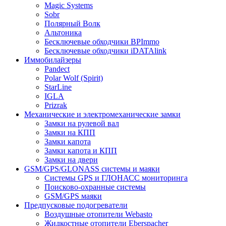
Magic Systems
Sobr
Полярный Волк
Альтоника
Бесключевые обходчики BPImmo
Бесключевые обходчики iDATAlink
Иммобилайзеры
Pandect
Polar Wolf (Spirit)
StarLine
IGLA
Prizrak
Механические и электромеханические замки
Замки на рулевой вал
Замки на КПП
Замки капота
Замки капота и КПП
Замки на двери
GSM/GPS/GLONASS системы и маяки
Системы GPS и ГЛОНАСС мониторинга
Поисково-охранные системы
GSM/GPS маяки
Предпусковые подогреватели
Воздушные отопители Webasto
Жидкостные отопители Eberspacher