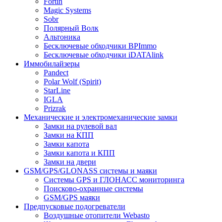
Fortin
Magic Systems
Sobr
Полярный Волк
Альтоника
Бесключевые обходчики BPImmo
Бесключевые обходчики iDATAlink
Иммобилайзеры
Pandect
Polar Wolf (Spirit)
StarLine
IGLA
Prizrak
Механические и электромеханические замки
Замки на рулевой вал
Замки на КПП
Замки капота
Замки капота и КПП
Замки на двери
GSM/GPS/GLONASS системы и маяки
Системы GPS и ГЛОНАСС мониторинга
Поисково-охранные системы
GSM/GPS маяки
Предпусковые подогреватели
Воздушные отопители Webasto