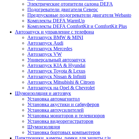
Электрические отопители салона DEFA
Подогреватели двигателя Северс
Предпусковые подогреватели двигателя Webasto
Комплекты DEFA WarmUp
Комплекты DEFA ComfortKit и ComfortKit Plus
Автозапуск и управление с телефона
Автозапуск BMW & MINI
Автозапуск Audi
Автозапуск Mercedes
Автозапуск VW
Универсальный автозапуск
Автозапуск KIA & Hyundai
Автозапуск Toyota & Lexus
Автозапуск Nissan & Infiniti
Автозапуск Mitsubishi & Citroen
Автозапуск на Opel & Chevrolet
Шумоизоляция и автозвук
Установка автомагнитол
Установка акустики и сабвуферов
Установка автоусилителей
Установка мониторов и телевизоров
Установка видеорегистраторов
Шумоизоляция
Установка бортовых компьютеров
Парктроники, камеры, рамки для защиты г/н