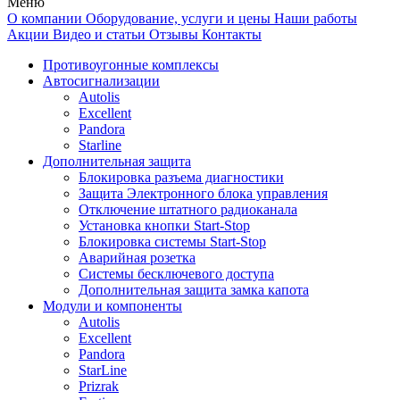
Меню
О компании
Оборудование, услуги и цены
Наши работы
Акции
Видео и статьи
Отзывы
Контакты
Противоугонные комплексы
Автосигнализации
Autolis
Excellent
Pandora
Starline
Дополнительная защита
Блокировка разъема диагностики
Защита Электронного блока управления
Отключение штатного радиоканала
Установка кнопки Start-Stop
Блокировка системы Start-Stop
Аварийная розетка
Системы бесключевого доступа
Дополнительная защита замка капота
Модули и компоненты
Autolis
Excellent
Pandora
StarLine
Prizrak