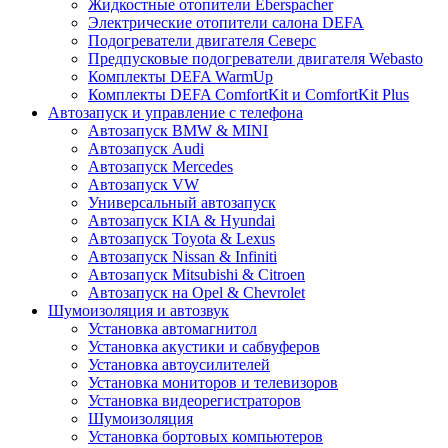
Жидкостные отопители Eberspacher
Электрические отопители салона DEFA
Подогреватели двигателя Северс
Предпусковые подогреватели двигателя Webasto
Комплекты DEFA WarmUp
Комплекты DEFA ComfortKit и ComfortKit Plus
Автозапуск и управление с телефона
Автозапуск BMW & MINI
Автозапуск Audi
Автозапуск Mercedes
Автозапуск VW
Универсальный автозапуск
Автозапуск KIA & Hyundai
Автозапуск Toyota & Lexus
Автозапуск Nissan & Infiniti
Автозапуск Mitsubishi & Citroen
Автозапуск на Opel & Chevrolet
Шумоизоляция и автозвук
Установка автомагнитол
Установка акустики и сабвуферов
Установка автоусилителей
Установка мониторов и телевизоров
Установка видеорегистраторов
Шумоизоляция
Установка бортовых компьютеров