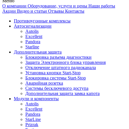
Меню
О компании
Оборудование, услуги и цены
Наши работы
Акции
Видео и статьи
Отзывы
Контакты
Противоугонные комплексы
Автосигнализации
Autolis
Excellent
Pandora
Starline
Дополнительная защита
Блокировка разъема диагностики
Защита Электронного блока управления
Отключение штатного радиоканала
Установка кнопки Start-Stop
Блокировка системы Start-Stop
Аварийная розетка
Системы бесключевого доступа
Дополнительная защита замка капота
Модули и компоненты
Autolis
Excellent
Pandora
StarLine
Prizrak