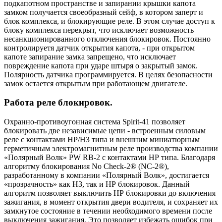
подкапотном пространстве и запирании крышки капота
замком получается своеобразный сейф, в котором заперт и
блок комплекса, и блокирующие реле. В этом случае доступ к
блоку комплекса перекрыт, что исключает возможность
несанкционированного отключения блокировок. Постоянно
контролируетя датчик открытия капота, - при открытом
капоте запирание замка запрещено, что исключает
повреждение капота при ударе штыря о закрытый замок.
Полярность датчика программируется. В целях безопасности
замок остается открытым при работающем двигателе.
Работа реле блокировок.
Охранно-противоугонная система Spirit-41 позволяет
блокировать две независимые цепи - встроенным силовым
реле с контактами НР/НЗ типа и внешним миниатюрным
герметичным электромагнитным реле производства компании
«Полярный Волк» PW RB-2 с контактами НР типа. Благодаря
алгоритму блокирования No Check-2® (NC-2®),
разработанному в компании «Полярный Волк», достигается
«прозрачность» как НЗ, так и НР блокировок. Данный
алгоритм позволяет выключить НР блокировки до включения
зажигания, в момент открытия двери водителя, и сохраняет их
замкнутое состояние в течении необходимого времени после
выключения зажигания. Это позволяет избежать ошибок при