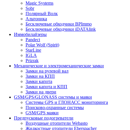
Magic Systems
Sobr
Полярный Волк
Альтоника
Бесключевые обходчики BPImmo
Бесключевые обходчики iDATAlink
Иммобилайзеры
Pandect
Polar Wolf (Spirit)
StarLine
IGLA
Prizrak
Механические и электромеханические замки
Замки на рулевой вал
Замки на КПП
Замки капота
Замки капота и КПП
Замки на двери
GSM/GPS/GLONASS системы и маяки
Системы GPS и ГЛОНАСС мониторинга
Поисково-охранные системы
GSM/GPS маяки
Предпусковые подогреватели
Воздушные отопители Webasto
Жидкостные отопители Eberspacher