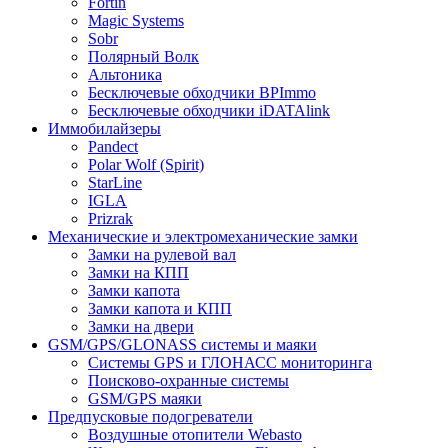
Fortin
Magic Systems
Sobr
Полярный Волк
Альтоника
Бесключевые обходчики BPImmo
Бесключевые обходчики iDATAlink
Иммобилайзеры
Pandect
Polar Wolf (Spirit)
StarLine
IGLA
Prizrak
Механические и электромеханические замки
Замки на рулевой вал
Замки на КПП
Замки капота
Замки капота и КПП
Замки на двери
GSM/GPS/GLONASS системы и маяки
Системы GPS и ГЛОНАСС мониторинга
Поисково-охранные системы
GSM/GPS маяки
Предпусковые подогреватели
Воздушные отопители Webasto