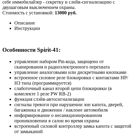
себе иммобилайзер - секретку и слейв-сигнализацию с
двушаговым выключением охраны.
Стоимость с установкой:
13000 руб.
Описание
Инструкции
Особенности Spirit-41:
управление набором Pin-кода, защищено от
сканирования и радиоэлектронного перехвата
управление аналоговыми или дискретными кнопками
встроенное силовое реле блокировки с контактами НР/
НЗ типа (программируется)
слаботочный канал второй цепи блокировки (в
комплекте 1 реле PW RB-2)
функция слэйв-автосигнализации
сигналы тревоги при нарушении зон капота, дверей,
багажника и движении / наклоне автомобиля
информирование о несанкционированном
проникновении в салон во время охраны
встроенный силовой контроллер замка капота с защитой
от замыканий