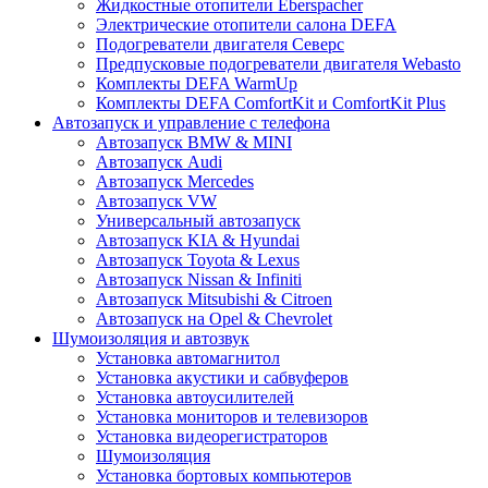
Жидкостные отопители Eberspacher
Электрические отопители салона DEFA
Подогреватели двигателя Северс
Предпусковые подогреватели двигателя Webasto
Комплекты DEFA WarmUp
Комплекты DEFA ComfortKit и ComfortKit Plus
Автозапуск и управление с телефона
Автозапуск BMW & MINI
Автозапуск Audi
Автозапуск Mercedes
Автозапуск VW
Универсальный автозапуск
Автозапуск KIA & Hyundai
Автозапуск Toyota & Lexus
Автозапуск Nissan & Infiniti
Автозапуск Mitsubishi & Citroen
Автозапуск на Opel & Chevrolet
Шумоизоляция и автозвук
Установка автомагнитол
Установка акустики и сабвуферов
Установка автоусилителей
Установка мониторов и телевизоров
Установка видеорегистраторов
Шумоизоляция
Установка бортовых компьютеров