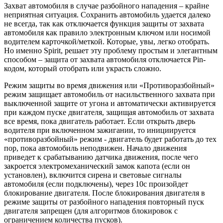
Захват автомобиля в случае разбойного нападения – крайне
неприятная ситуация. Сохранить автомобиль удается далеко
не всегда, так как отключается функция защиты от захвата
автомобиля как правило электронным ключом или носимой
водителем карточкой/меткой. Которые, увы, легко отобрать.
Но именно Spirit, решает эту проблему простым и элегантным
способом – защита от захвата автомобиля отключается Pin-
кодом, который отобрать или украсть сложно.
Режим защиты во время движения или «Противоразбойный»
режим защищает автомобиль от насильственного захвата при
выключенной защите от угона и автоматически активируется
при каждом пуске двигателя, защищая автомобиль от захвата
все время, пока двигатель работает. Если открыть дверь
водителя при включенном зажигании, то инициируется
«противоразбойный» режим - двигатель будет работать до тех
пор, пока автомобиль неподвижен. Начало движения
приведет к срабатыванию датчика движения, после чего
закроется электромеханический замок капота (если он
установлен), включится сирена и световые сигналы
автомобиля (если подключены), через 10с произойдет
блокирование двигателя. После блокирования двигателя в
режиме защиты от разбойного нападения повторный пуск
двигателя запрещен (для алгоритмов блокировок с
ограничением количества пусков).