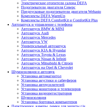
Электрические отопители салона DEFA
Подогреватели двигателя Северс
Предпусковые подогреватели двигателя Webasto
Комплекты DEFA WarmUp
Комплекты DEFA ComfortKit и ComfortKit Plus
Автозапуск и управление с телефона
Автозапуск BMW & MINI
Автозапуск Audi
Автозапуск Mercedes
Автозапуск VW
Универсальный автозапуск
Автозапуск KIA & Hyundai
Автозапуск Toyota & Lexus
Автозапуск Nissan & Infiniti
Автозапуск Mitsubishi & Citroen
Автозапуск на Opel & Chevrolet
Шумоизоляция и автозвук
Установка автомагнитол
Установка акустики и сабвуферов
Установка автоусилителей
Установка мониторов и телевизоров
Установка видеорегистраторов
Шумоизоляция
Установка бортовых компьютеров
Парктроники, камеры, рамки для защиты г/н