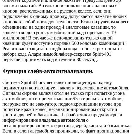
отличает короткое и длинное нажатие. Предусмотрено до
восьми нажатий. Возможно использование аналоговых
кнопок, расположенных на рулевом колесе, если они
подключены к одному проводу, допускается нажатие любых
кнопок в любой последовательности. Если на рулевом колесе
объединены на один провод 4 аналоговые клавиши, то
количество доступных комбинаций кода превышает 19
миллионов! В случае же использования только одной
клавиши будет доступно порядка 500 кодовых комбинаций!
Реализована защита от подбора кода – после трех попыток
набора кода Аларм иммобилайзер-секретка Spirit-401
перестает принимать код в течении 30 секунд.
Функция слейв-автосигнализации.
Система Spirit-41 осуществляет полноценную охрану
периметра и контролирует наклон/ перемещение автомобиля.
Сигналы сирены включаются не только при попытке угона
автомобиля, но и при укатывании/буксировке автомобиля,
погрузке его на эвакуатор, поддомкрачивании кузова при
попытке кражи колес, несанкционированном открытии
капота, дверей и багажника. Разработчики предусмотрели
информирование владельца автомобиля о
несанкционированном открытии дверей, капота и багажника.
Если в салон автомобиля проникали, то факт проникновения