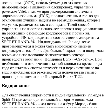
«основным» (ОСК), используемым для отключения
иммобилайзера (выключения блокировок), управления
режимом Valet, а так же программирования системы и
«противоразбойным» (ПСК), предназначенным только для
отключения функции защиты во время движения., которые
могут как различаться так и совпадать. Такой способ
управления полностью исключает перехват кода управления
на расстоянии с помощью кодграбберов и прочих эл.
устройств. PIN-код вводится в соответствии с алгоритмом
SECRET HAND-3® . Индивидуальный Pin-код легко
программируется и может быть многократно изменен
владельцем автомобиля. Для большей скрытности ввода кода
возможно использование бесконтактного сенсора
производства компании «Полярный Волк» «Секрет-1». При
необходимости отключения штатной кнопки на время ввода
кода от штатных систем автомобиля и переключения ее на
вход иммобилайзера рекомендуется использовать таймер
производства компании «Полярный Волк» Т-22.
Кодирование.
Для обеспечения секретности и индивидуальности Pin-кода в
Spirit-41 применен оригинальный алгоритм ввода кода
SECRET HAND-3® - - код похож на азбуку Морзе, - блок