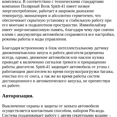
комплекса. В соответствии с техническими стандартами
компании Полярный Волк Spirit-41 имеет низкое
энергопотребление, работает в широком диапазоне
температур, миниатюрен и абсолютно герметичен, что
обеспечивает скрытную установку и стабильную работу при
его монтаже в подкапотном пространстве. Иммобилайзер
имеет энергонезависимую память, благодаря чему при снятии
клемм с аккумулятора автомобиля сохраняются все настройки,
режимы работы и коды управления.
Благодаря встроенному в блок интеллектуальному датчику
движения/наклона запуск и работа двигателя разрешены
всегда, однако, движение автомобиля или наклон кузова
приводят к включению сигналов тревоги и прекращению
работы двигателя. Spirit-41 защищает автомобиль от угона с
работающим двигателем во время погрузки/разгрузки багажа,
очистки его от снега, а так же во время работы систем
дистанционного и автоматического запуска, не препятствуя
их работе.
Авторизация.
Выключение охраны и защиты от захвата автомобиля
осуществляется контактным способом, набором Pin-кода.
Система поддерживает работу с двумя секретными кодами –