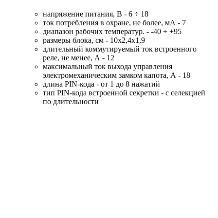
напряжение питания, В - 6 ÷ 18
ток потребления в охране, не более, мА - 7
диапазон рабочих температур. - -40 ÷ +95
размеры блока, см - 10х2,4х1,9
длительный коммутируемый ток встроенного
реле, не менее, А - 12
максимальный ток выхода управления
электромеханическим замком капота, А - 18
длина PIN-кода - от 1 до 8 нажатий
тип PIN-кода встроенной секретки - с селекцией
по длительности