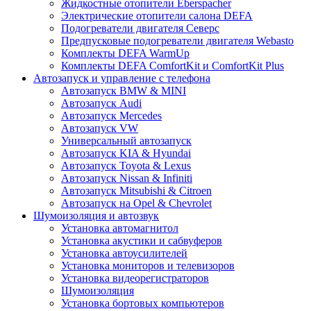
Жидкостные отопители Eberspacher
Электрические отопители салона DEFA
Подогреватели двигателя Северс
Предпусковые подогреватели двигателя Webasto
Комплекты DEFA WarmUp
Комплекты DEFA ComfortKit и ComfortKit Plus
Автозапуск и управление с телефона
Автозапуск BMW & MINI
Автозапуск Audi
Автозапуск Mercedes
Автозапуск VW
Универсальный автозапуск
Автозапуск KIA & Hyundai
Автозапуск Toyota & Lexus
Автозапуск Nissan & Infiniti
Автозапуск Mitsubishi & Citroen
Автозапуск на Opel & Chevrolet
Шумоизоляция и автозвук
Установка автомагнитол
Установка акустики и сабвуферов
Установка автоусилителей
Установка мониторов и телевизоров
Установка видеорегистраторов
Шумоизоляция
Установка бортовых компьютеров