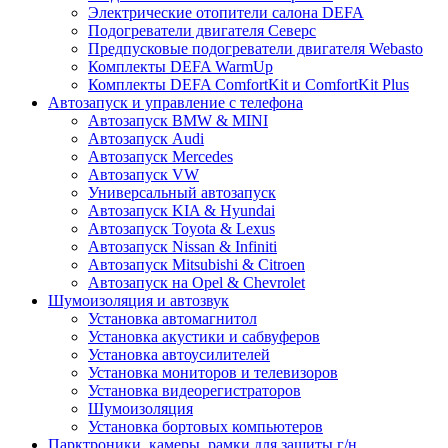
Электрические отопители салона DEFA
Подогреватели двигателя Северс
Предпусковые подогреватели двигателя Webasto
Комплекты DEFA WarmUp
Комплекты DEFA ComfortKit и ComfortKit Plus
Автозапуск и управление с телефона
Автозапуск BMW & MINI
Автозапуск Audi
Автозапуск Mercedes
Автозапуск VW
Универсальный автозапуск
Автозапуск KIA & Hyundai
Автозапуск Toyota & Lexus
Автозапуск Nissan & Infiniti
Автозапуск Mitsubishi & Citroen
Автозапуск на Opel & Chevrolet
Шумоизоляция и автозвук
Установка автомагнитол
Установка акустики и сабвуферов
Установка автоусилителей
Установка мониторов и телевизоров
Установка видеорегистраторов
Шумоизоляция
Установка бортовых компьютеров
Парктроники, камеры, рамки для защиты г/н