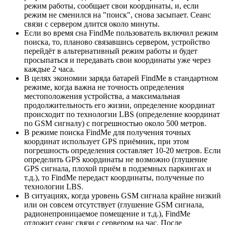
режим работы, сообщает свои координаты, и, если
режим не сменился на "поиск", снова засыпает. Сеанс
связи с сервером длится около минуты.
Если во время сна FindMe пользователь включил режим
поиска, то, планово связавшись сервером, устройство
перейдёт в альтернативный режим работы и будет
просыпаться и передавать свои координаты уже через
каждые 2 часа.
В целях экономии заряда батарей FindMe в стандартном
режиме, когда важна не точность определения
местоположения устройства, а максимальная
продолжительность его жизни, определение координат
происходит по технологии LBS (определение координат
по GSM сигналу) с погрешностью около 500 метров.
В режиме поиска FindMe для получения точных
координат использует GPS приёмник, при этом
погрешность определения составляет 10-20 метров. Если
определить GPS координаты не возможно (глушение
GPS сигнала, плохой приём в подземных паркингах и
т.д.), то FindMe передаст координаты, полученые по
технологии LBS.
В ситуациях, когда уровень GSM сигнала крайне низкий
или он совсем отсутствует (глушение GSM сигнала,
радионепроницаемое помещение и т.д.), FindMe
отложит сеанс связи с сервером на час. После