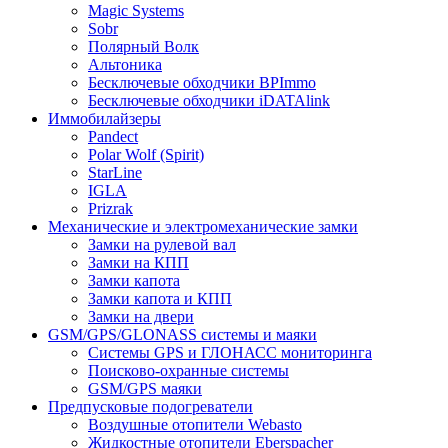
Magic Systems
Sobr
Полярный Волк
Альтоника
Бесключевые обходчики BPImmo
Бесключевые обходчики iDATAlink
Иммобилайзеры
Pandect
Polar Wolf (Spirit)
StarLine
IGLA
Prizrak
Механические и электромеханические замки
Замки на рулевой вал
Замки на КПП
Замки капота
Замки капота и КПП
Замки на двери
GSM/GPS/GLONASS системы и маяки
Системы GPS и ГЛОНАСС мониторинга
Поисково-охранные системы
GSM/GPS маяки
Предпусковые подогреватели
Воздушные отопители Webasto
Жидкостные отопители Eberspacher