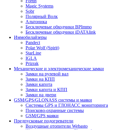
Fortin
Magic Systems
Sobr
Полярный Волк
Альтоника
Бесключевые обходчики BPImmo
Бесключевые обходчики iDATAlink
Иммобилайзеры
Pandect
Polar Wolf (Spirit)
StarLine
IGLA
Prizrak
Механические и электромеханические замки
Замки на рулевой вал
Замки на КПП
Замки капота
Замки капота и КПП
Замки на двери
GSM/GPS/GLONASS системы и маяки
Системы GPS и ГЛОНАСС мониторинга
Поисково-охранные системы
GSM/GPS маяки
Предпусковые подогреватели
Воздушные отопители Webasto