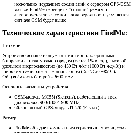
нескольких неудачных соединений с сервером GPS/GSM
маячок FindMe перейдёт в "спящий" режим и
активируется через сутки, когда вероятность улучшения
сигнала GSM будет выше.
Технические характеристики FindMe:
Питание
Устройство оснащено двумя литий-тионилхлоридными
батареями с низким саморазрядом (менее 1% в год), высокой
удельной энергоемкостью (до 430 Вт∙ч/кг (1080 Вт∙ч/дм3)) и
широким температурным диапазоном (-55°C до +85°C).
Общая ёмкость батарей - 3600 мА/ч.
Основные элементы устройства
GSM-модуль MC55i (Siemens), работающий в трех
диапазонах: 900/1800/1900 MHz;
66-канальный GPS-модуль IT520 (Fastrax).
Размеры
FindMe обладает компактным герметичным корпусом с