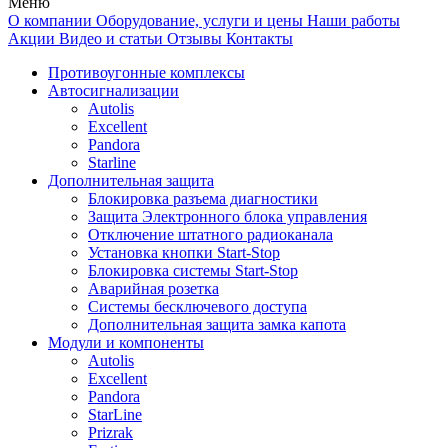
Меню
О компании
Оборудование, услуги и цены
Наши работы
Акции
Видео и статьи
Отзывы
Контакты
Противоугонные комплексы
Автосигнализации
Autolis
Excellent
Pandora
Starline
Дополнительная защита
Блокировка разъема диагностики
Защита Электронного блока управления
Отключение штатного радиоканала
Установка кнопки Start-Stop
Блокировка системы Start-Stop
Аварийная розетка
Системы бесключевого доступа
Дополнительная защита замка капота
Модули и компоненты
Autolis
Excellent
Pandora
StarLine
Prizrak