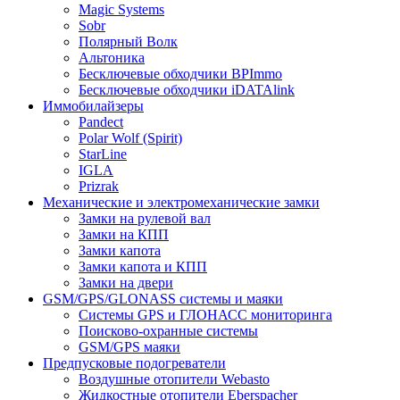
Magic Systems
Sobr
Полярный Волк
Альтоника
Бесключевые обходчики BPImmo
Бесключевые обходчики iDATAlink
Иммобилайзеры
Pandect
Polar Wolf (Spirit)
StarLine
IGLA
Prizrak
Механические и электромеханические замки
Замки на рулевой вал
Замки на КПП
Замки капота
Замки капота и КПП
Замки на двери
GSM/GPS/GLONASS системы и маяки
Системы GPS и ГЛОНАСС мониторинга
Поисково-охранные системы
GSM/GPS маяки
Предпусковые подогреватели
Воздушные отопители Webasto
Жидкостные отопители Eberspacher