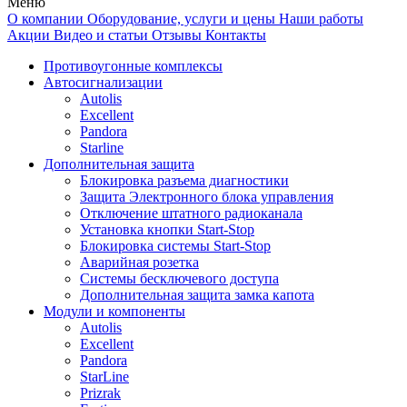
Меню
О компании
Оборудование, услуги и цены
Наши работы
Акции
Видео и статьи
Отзывы
Контакты
Противоугонные комплексы
Автосигнализации
Autolis
Excellent
Pandora
Starline
Дополнительная защита
Блокировка разъема диагностики
Защита Электронного блока управления
Отключение штатного радиоканала
Установка кнопки Start-Stop
Блокировка системы Start-Stop
Аварийная розетка
Системы бесключевого доступа
Дополнительная защита замка капота
Модули и компоненты
Autolis
Excellent
Pandora
StarLine
Prizrak