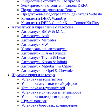
Жидкостные отопители Eberspacher
Электрические отопители салона DEFA
Подогреватели двигателя Северс
Предпусковые подогреватели двигателя Webasto
Комплекты DEFA WarmUp
Комплекты DEFA ComfortKit и ComfortKit Plus
Автозапуск и управление с телефона
Автозапуск BMW & MINI
Автозапуск Audi
Автозапуск Mercedes
Автозапуск VW
Универсальный автозапуск
Автозапуск KIA & Hyundai
Автозапуск Toyota & Lexus
Автозапуск Nissan & Infiniti
Автозапуск Mitsubishi & Citroen
Автозапуск на Opel & Chevrolet
Шумоизоляция и автозвук
Установка автомагнитол
Установка акустики и сабвуферов
Установка автоусилителей
Установка мониторов и телевизоров
Установка видеорегистраторов
Шумоизоляция
Установка бортовых компьютеров