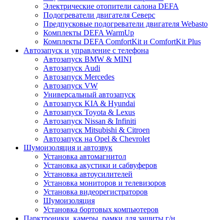
Электрические отопители салона DEFA
Подогреватели двигателя Северс
Предпусковые подогреватели двигателя Webasto
Комплекты DEFA WarmUp
Комплекты DEFA ComfortKit и ComfortKit Plus
Автозапуск и управление с телефона
Автозапуск BMW & MINI
Автозапуск Audi
Автозапуск Mercedes
Автозапуск VW
Универсальный автозапуск
Автозапуск KIA & Hyundai
Автозапуск Toyota & Lexus
Автозапуск Nissan & Infiniti
Автозапуск Mitsubishi & Citroen
Автозапуск на Opel & Chevrolet
Шумоизоляция и автозвук
Установка автомагнитол
Установка акустики и сабвуферов
Установка автоусилителей
Установка мониторов и телевизоров
Установка видеорегистраторов
Шумоизоляция
Установка бортовых компьютеров
Парктроники, камеры, рамки для защиты г/н