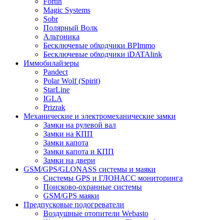
Fortin
Magic Systems
Sobr
Полярный Волк
Альтоника
Бесключевые обходчики BPImmo
Бесключевые обходчики iDATAlink
Иммобилайзеры
Pandect
Polar Wolf (Spirit)
StarLine
IGLA
Prizrak
Механические и электромеханические замки
Замки на рулевой вал
Замки на КПП
Замки капота
Замки капота и КПП
Замки на двери
GSM/GPS/GLONASS системы и маяки
Системы GPS и ГЛОНАСС мониторинга
Поисково-охранные системы
GSM/GPS маяки
Предпусковые подогреватели
Воздушные отопители Webasto